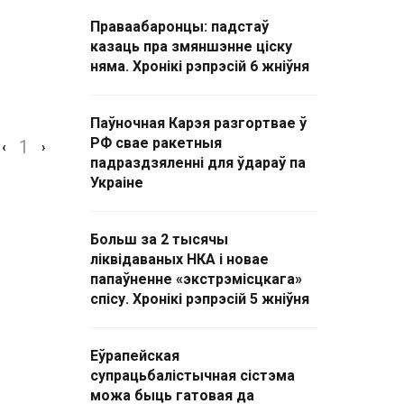
Праваабаронцы: падстаў
казаць пра змяншэнне ціску
няма. Хронікі рэпрэсій 6 жніўня
Паўночная Карэя разгортвае ў
РФ свае ракетныя
1
‹
›
падраздзяленні для ўдараў па
Украіне
Больш за 2 тысячы
ліквідаваных НКА і новае
папаўненне «экстрэмісцкага»
спісу. Хронікі рэпрэсій 5 жніўня
Еўрапейская
супрацьбалістычная сістэма
можа быць гатовая да