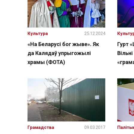
Культура
25.12.2024
Культу
«На Беларусі бог жыве». Як
Гурт «
да Калядаў упрыгожылі
Вільн
храмы (ФОТА)
«грам
Грамадства
09.03.2017
Паліты