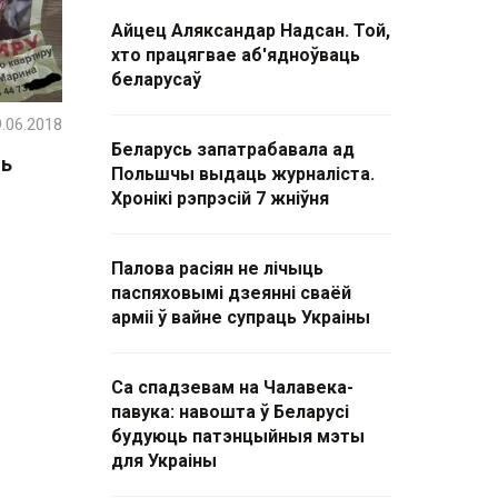
Айцец Аляксандар Надсан. Той,
хто працягвае аб'ядноўваць
беларусаў
.06.2018
Беларусь запатрабавала ад
нь
Польшчы выдаць журналіста.
Хронікі рэпрэсій 7 жніўня
Палова расіян не лічыць
паспяховымі дзеянні сваёй
арміі ў вайне супраць Украіны
Са спадзевам на Чалавека-
павука: навошта ў Беларусі
будуюць патэнцыйныя мэты
для Украіны