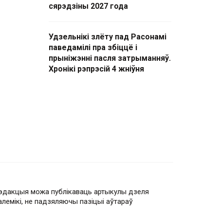
сярэдзіны 2027 года
Удзельнікі злёту пад Расонамі
паведамілі пра збіццё і
прыніжэнні пасля затрыманняў.
Хронікі рэпрэсій 4 жніўня
эдакцыя можа публікаваць артыкулы дзеля
алемікі, не падзяляючы пазіцыі аўтараў