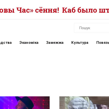
вы Час» сёння!
Каб было шт
адства
Эканоміка
Замежжа
Культура
Повязь