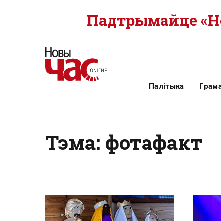
Падтрымайце «Но
Палітыка
Грам
Тэма: фотафакт