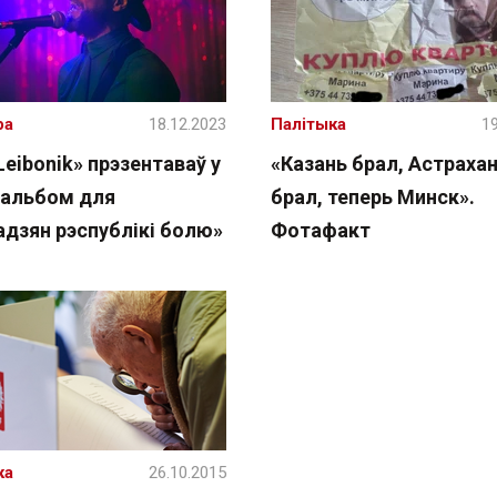
ра
18.12.2023
Палітыка
19
Leibonik» прэзентаваў у
«Казань брал, Астраха
і альбом для
брал, теперь Минск».
адзян рэспублікі болю»
Фотафакт
ка
26.10.2015