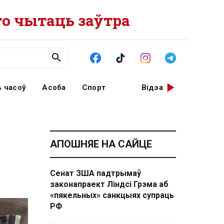
о чытаць заўтра
 часоў
Асоба
Спорт
Відэа
АПОШНЯЕ НА САЙЦЕ
Сенат ЗША падтрымаў
законапраект Ліндсі Грэма аб
«пякельных» санкцыях супраць
РФ