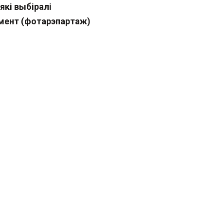
які выбіралі
мент (фотарэпартаж)