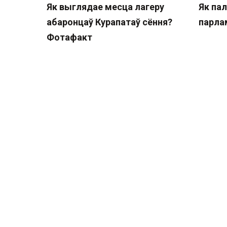
Як выглядае месца лагеру
Як пал
абаронцаў Курапатаў сёння?
парла
Фотафакт