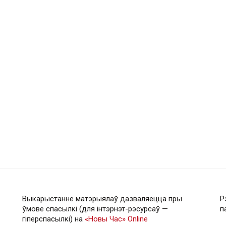
Выкарыстанне матэрыялаў дазваляецца пры
Р
ўмове спасылкі (для інтэрнэт-рэсурсаў —
п
гiперспасылкi) на
«Новы Час» Online