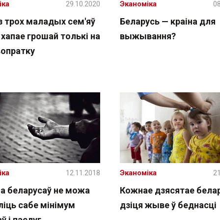
іка
29.10.2020
Эканоміка
08
з трох маладых сем'яў
Беларусь — краіна для
і хапае грошай толькі на
выжывання?
вопратку
іка
12.11.2018
Эканоміка
21
на беларусаў не можа
Кожнае дзясятае бела
ліць сабе мінімум
дзіця жыве ў беднасці
ў і паслуг