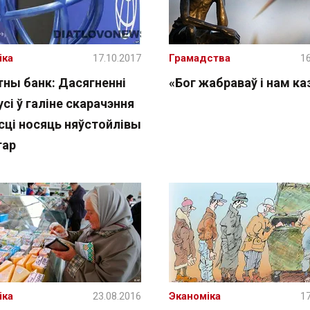
іка
17.10.2017
Грамадства
16
тны банк: Дасягненні
«Бог жабраваў і нам ка
сі ў галіне скарачэння
сці носяць няўстойлівы
тар
іка
23.08.2016
Эканоміка
17