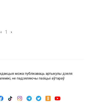
1
‹
›
эдакцыя можа публікаваць артыкулы дзеля
алемікі, не падзяляючы пазіцыі аўтараў