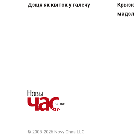
Дзіця як квіток у галечу
Крызі
мадэл
© 2008-2026 Novy Chas LLC