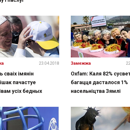
жа
23.04.2018
Замежжа
22
ь сваіх імянін
Oxfam: Каля 82% сусве
ішак пачастуе
багацця дасталося 1%
івам усіх бедных
насельніцтва Зямлі