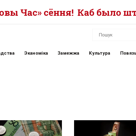
вы Час» сёння!
Каб было шт
адства
Эканоміка
Замежжа
Культура
Повязь