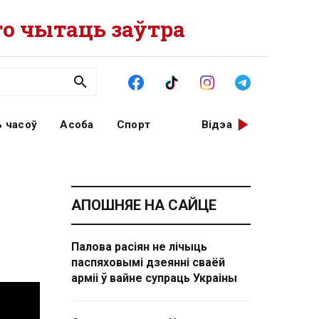
о чытаць заўтра
 часоў
Асоба
Спорт
Відэа
АПОШНЯЕ НА САЙЦЕ
Палова расіян не лічыць
паспяховымі дзеянні сваёй
арміі ў вайне супраць Украіны