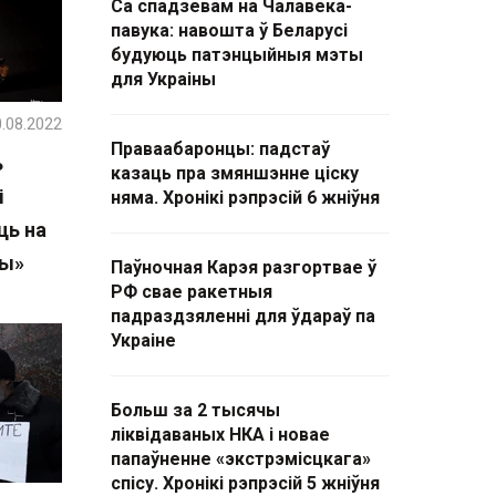
Са спадзевам на Чалавека-
павука: навошта ў Беларусі
будуюць патэнцыйныя мэты
для Украіны
.08.2022
Праваабаронцы: падстаў
ь
казаць пра змяншэнне ціску
і
няма. Хронікі рэпрэсій 6 жніўня
ць на
шы»
Паўночная Карэя разгортвае ў
РФ свае ракетныя
падраздзяленні для ўдараў па
Украіне
Больш за 2 тысячы
ліквідаваных НКА і новае
папаўненне «экстрэмісцкага»
спісу. Хронікі рэпрэсій 5 жніўня