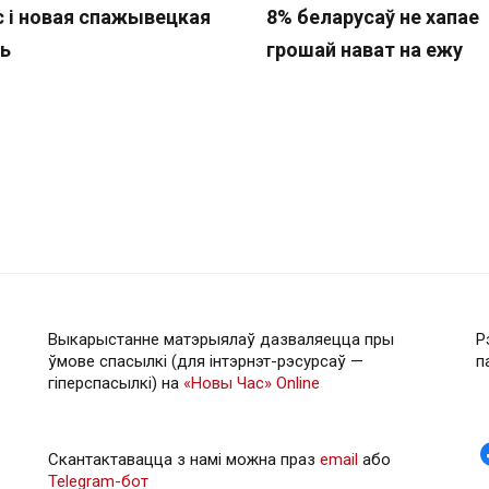
с і новая спажывецкая
8% беларусаў не хапае
ь
грошай нават на ежу
Выкарыстанне матэрыялаў дазваляецца пры
Р
ўмове спасылкі (для інтэрнэт-рэсурсаў —
п
гiперспасылкi) на
«Новы Час» Online
Скантактавацца з намі можна праз
email
або
Telegram-бот