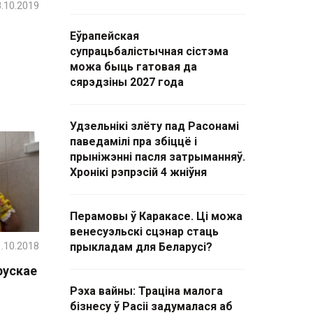
.10.2019
Еўрапейская
супрацьбалістычная сістэма
можа быць гатовая да
сярэдзіны 2027 года
Удзельнікі злёту пад Расонамі
паведамілі пра збіццё і
прыніжэнні пасля затрыманняў.
Хронікі рэпрэсій 4 жніўня
Перамовы ў Каракасе. Ці можа
венесуэльскі сцэнар стаць
.10.2018
прыкладам для Беларусі?
рускае
Рэха вайны: Траціна малога
бізнесу ў Расіі задумалася аб