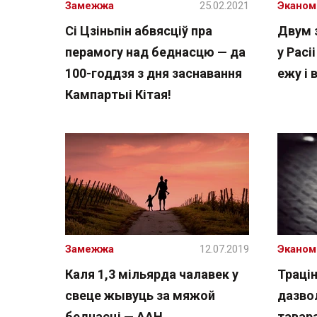
Замежжа
25.02.2021
Эканом
Сі Цзіньпін абвясціў пра
Двум 
перамогу над беднасцю — да
у Расі
100-годдзя з дня заснавання
ежу і 
Кампартыі Кітая!
Замежжа
12.07.2019
Эканом
Каля 1,3 мільярда чалавек у
Траці
свеце жывуць за мяжой
дазво
беднасці — ААН
тавара