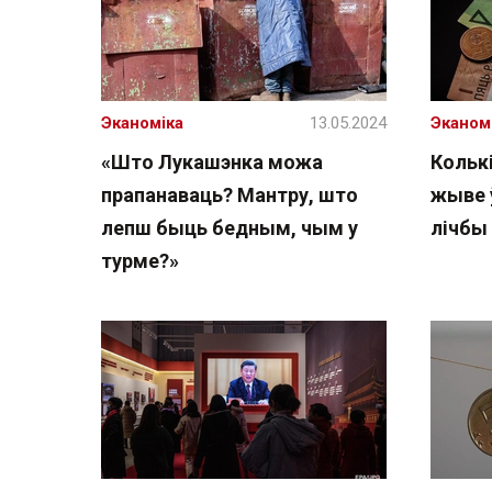
Эканоміка
13.05.2024
Эканом
«Што Лукашэнка можа
Колькі
прапанаваць? Мантру, што
жыве 
лепш быць бедным, чым у
лічбы
турме?»