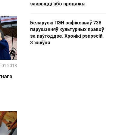
закрыцці або продажы
Беларускі ПЭН зафіксаваў 738
парушэнняў культурных правоў
за паўгоддзе. Хронікі рэпрэсій
3 жніўня
.01.2018
тнага