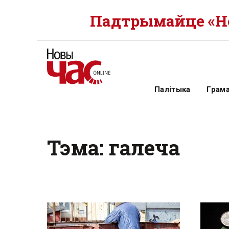
Падтрымайце «Но
Палітыка
Грам
Тэма: галеча