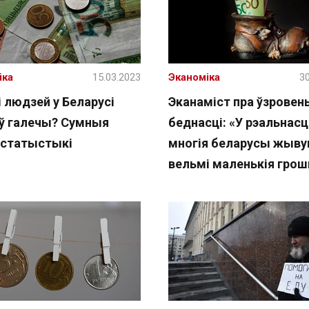
іка
15.03.2023
Эканоміка
30
 людзей у Беларусі
Эканаміст пра ўзровен
ў галечы? Сумныя
беднасці: «У рэальнасц
 статыстыкі
многія беларусы жыву
вельмі маленькія гро