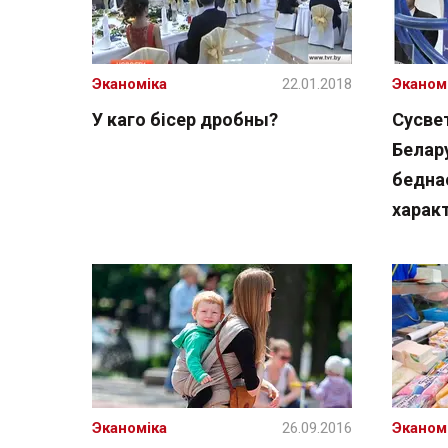
Эканоміка
22.01.2018
Эканом
У каго бісер дробны?
Сусве
Белару
бедна
харак
Эканоміка
26.09.2016
Эканом