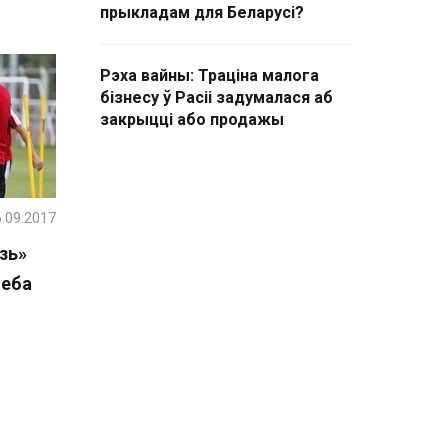
прыкладам для Беларусі?
Рэха вайны: Траціна малога
бізнесу ў Расіі задумалася аб
закрыцці або продажы
.09.2017
зь»
леба