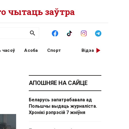
о чытаць заўтра
 часоў
Асоба
Спорт
Відэа
АПОШНЯЕ НА САЙЦЕ
Беларусь запатрабавала ад
Польшчы выдаць журналіста.
Хронікі рэпрэсій 7 жніўня