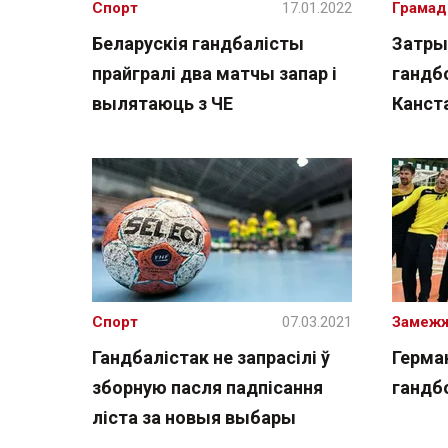
Спорт
17.01.2022
Грамад
Беларускія гандбалісты
Затры
прайгралі два матчы запар і
гандб
вылятаюць з ЧЕ
Канст
Спорт
07.03.2021
Замеж
Гандбалістак не запрасілі ў
Герма
зборную пасля падпісання
гандб
ліста за новыя выбары