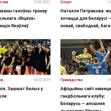
ства
16.06.2021
Спорт
14
маны галоўны трэнер
Наталля Петракова: ж
ольнага «Віцязя»
хочацца для Беларусі 
анцін Якаўлеў
новай, свабоднай, бага
жа
18.02.2019
Грамадства
24
нія. Зашмат белых у
Афіцыйны сайт нямецк
оле
гандбольнага клубу:
Беларусь — апошняя
дыктатура Еўропы