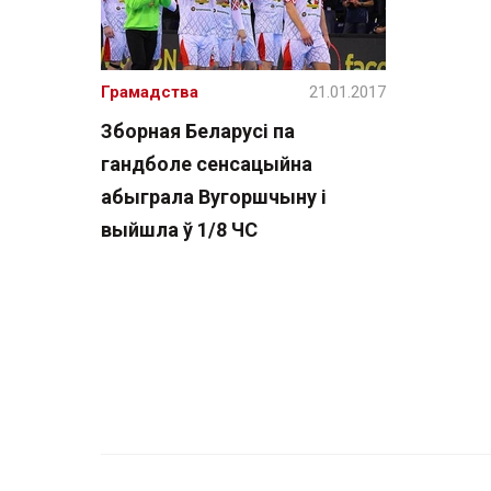
Грамадства
21.01.2017
Зборная Беларусі па
гандболе сенсацыйна
абыграла Вугоршчыну і
выйшла ў 1/8 ЧС