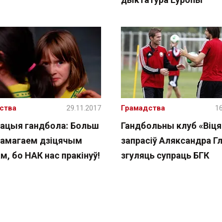
ства
29.11.2017
Грамадства
16
ацыя гандбола: Больш
Гандбольны клуб «Віця
памагаем дзіцячым
запрасіў Аляксандра Г
, бо НАК нас пракінуў!
згуляць супраць БГК