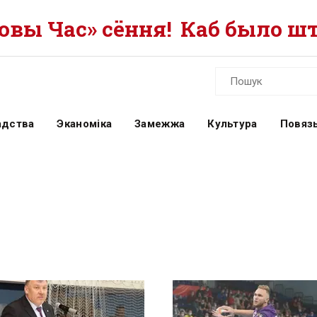
вы Час» сёння!
Каб было шт
адства
Эканоміка
Замежжа
Культура
Повязь