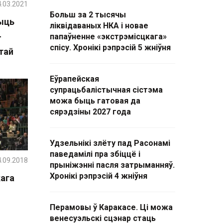
.03.2021
Больш за 2 тысячы
ыць
ліквідаваных НКА і новае
—
папаўненне «экстрэмісцкага»
спісу. Хронікі рэпрэсій 5 жніўня
тай
Еўрапейская
супрацьбалістычная сістэма
можа быць гатовая да
сярэдзіны 2027 года
Удзельнікі злёту пад Расонамі
паведамілі пра збіццё і
.09.2018
прыніжэнні пасля затрыманняў.
Хронікі рэпрэсій 4 жніўня
ага
Перамовы ў Каракасе. Ці можа
венесуэльскі сцэнар стаць