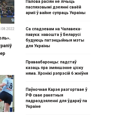
Палова расіян не лічыць
паспяховымі дзеянні сваёй
арміі ў вайне супраць Украіны
.08.2022
Са спадзевам на Чалавека-
павука: навошта ў Беларусі
юль».
будуюць патэнцыйныя мэты
трапіў
для Украіны
пер
Праваабаронцы: падстаў
казаць пра змяншэнне ціску
няма. Хронікі рэпрэсій 6 жніўня
Паўночная Карэя разгортвае ў
РФ свае ракетныя
падраздзяленні для ўдараў па
Украіне