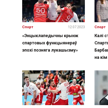
Спорт
12.07.2023
Спорт
«Энцыклапедычны крынж
Калі с
спартовых функцыянераў
Спарт
эпохі позняга лукашызму»
Барбаш
на кі