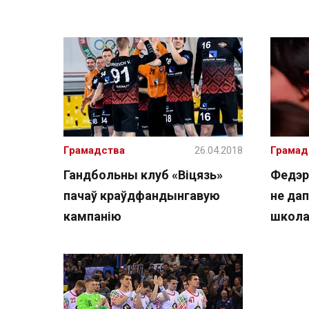
Грамадства
26.04.2018
Грамад
Гандбольны клуб «Віцязь»
Федэр
пачаў краўдфандынгавую
не да
кампанію
школам