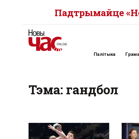
Падтрымайце «Но
Палітыка
Грам
Тэма: гандбол