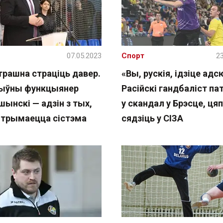
07.05.2023
Спорт
23
трашна страціць давер.
«Вы, рускія, ідзіце адс
ыўны функцыянер
Расійскі гандбаліст па
ынскі — адзін з тых,
у скандал у Брэсце, ця
м трымаецца сістэма
сядзіць у СІЗА