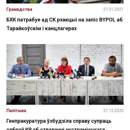
Грамадства
21.01.2021
БХК патрабуе ад СК рэакцыі на запіс BYPOL аб
Тарайкоўскім і канцлагерах
Палітыка
21.12.2020
Генпракуратура ўзбудзіла справу супраць
сяброў КР аб стварэнні экстрэмісцкага