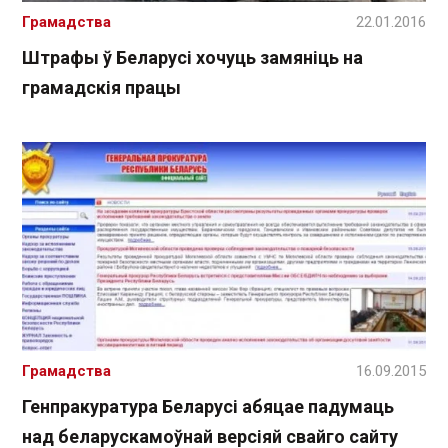
Грамадства
22.01.2016
Штрафы ў Беларусі хочуць замяніць на
грамадскія працы
Грамадства
16.09.2015
Генпракуратура Беларусі абяцае падумаць
над беларускамоўнай версіяй свайго сайту