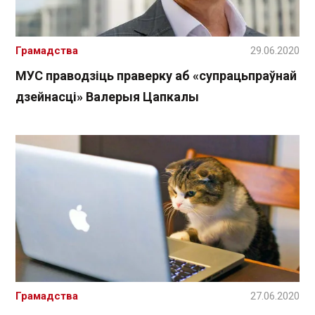
Грамадства
29.06.2020
МУС праводзіць праверку аб «супрацьпраўнай
дзейнасці» Валерыя Цапкалы
Грамадства
27.06.2020