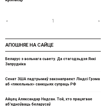
1
‹
›
АПОШНЯЕ НА САЙЦЕ
Беларус з вольнага сьвету. Да стагодзьдзя Янкі
Запрудніка
Сенат ЗША падтрымаў законапраект Ліндсі Грэма
аб «пякельных» санкцыях супраць РФ
Айцец Аляксандар Надсан. Той, хто працягвае
аб'ядноўваць беларусаў