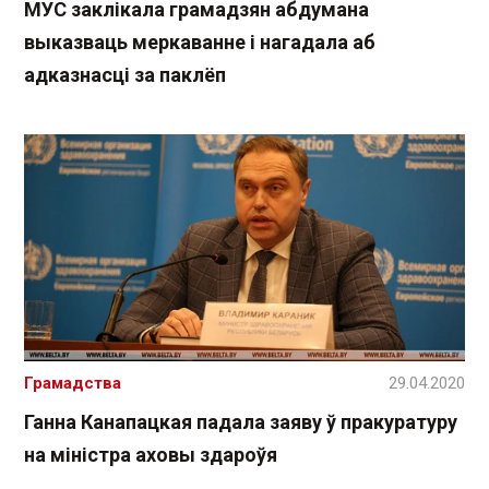
МУС заклікала грамадзян абдумана
выказваць меркаванне і нагадала аб
адказнасці за паклёп
Грамадства
29.04.2020
Ганна Канапацкая падала заяву ў пракуратуру
на міністра аховы здароўя