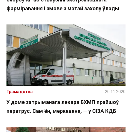
фарміравання і змове з мэтай захопу ўлады
Грамадства
20.11.2020
У доме затрыманага лекара БХМП прайшоў
ператрус. Сам ён, меркавана, — у СІЗА КДБ