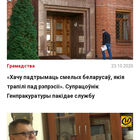
Грамадства
23.10.2020
«Хачу падтрымаць смелых беларусаў, якія
трапілі пад рэпрэсіі». Супрацоўнік
Генпракуратуры пакідае службу