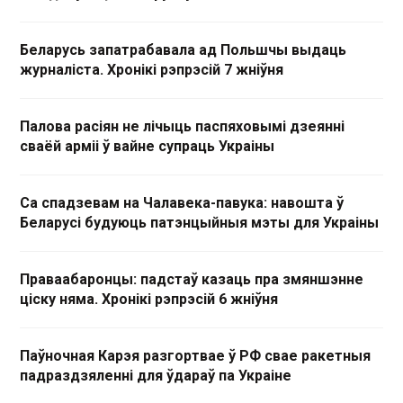
Беларусь запатрабавала ад Польшчы выдаць
журналіста. Хронікі рэпрэсій 7 жніўня
Палова расіян не лічыць паспяховымі дзеянні
сваёй арміі ў вайне супраць Украіны
Са спадзевам на Чалавека-павука: навошта ў
Беларусі будуюць патэнцыйныя мэты для Украіны
Праваабаронцы: падстаў казаць пра змяншэнне
ціску няма. Хронікі рэпрэсій 6 жніўня
Паўночная Карэя разгортвае ў РФ свае ракетныя
падраздзяленні для ўдараў па Украіне