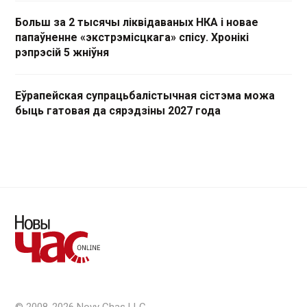
Больш за 2 тысячы ліквідаваных НКА і новае
папаўненне «экстрэмісцкага» спісу. Хронікі
рэпрэсій 5 жніўня
Еўрапейская супрацьбалістычная сістэма можа
быць гатовая да сярэдзіны 2027 года
© 2008-2026 Novy Chas LLC