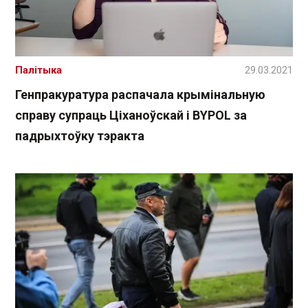
Палітыка
29.03.2021
Генпракуратура распачала крымінальную
справу супраць Ціханоўскай і BYPOL за
падрыхтоўку тэракта