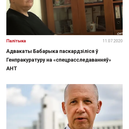
Палітыка
11.07.2020
Адвакаты Бабарыка паскардзіліся ў
Генпракуратуру на «спецрасследаванняў»
АНТ