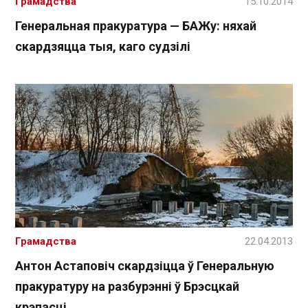
Грамадства
15.10.2014
Генеральная пракуратура — БАЖу: няхай
скардзяцца тыя, каго судзілі
Грамадства
22.04.2013
Антон Астаповіч скардзіцца ў Генеральную
пракуратуру на разбурэнні ў Брэсцкай
крэпасці