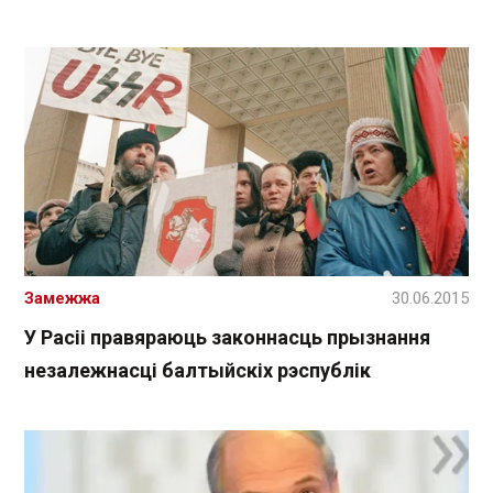
Замежжа
30.06.2015
У Расіі правяраюць законнасць прызнання
незалежнасці балтыйскіх рэспублік