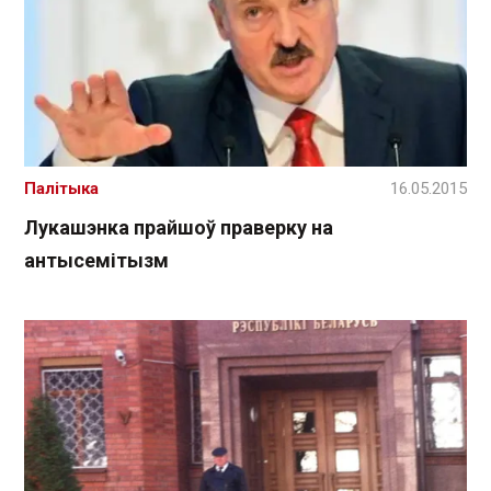
Палітыка
16.05.2015
Лукашэнка прайшоў праверку на
антысемітызм