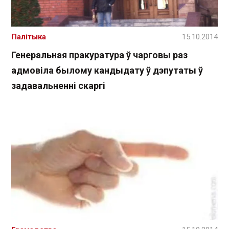
Палітыка
15.10.2014
Генеральная пракуратура ў чарговы раз
адмовіла былому кандыдату ў дэпутаты ў
задавальненні скаргі