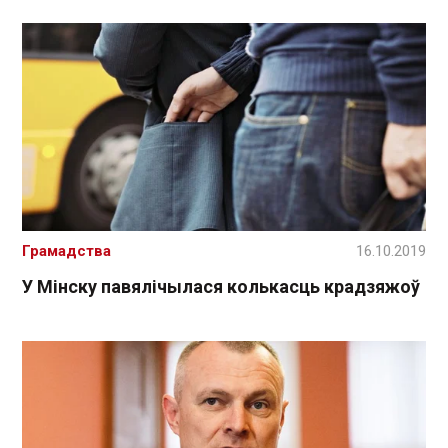
Грамадства
16.10.2019
У Мінску павялічылася колькасць крадзяжоў