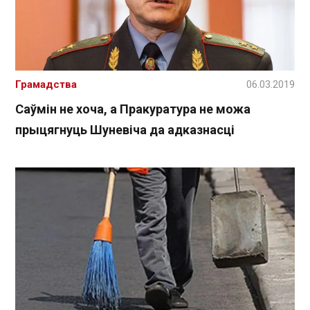
Грамадства
06.03.2019
Саўмін не хоча, а Пракуратура не можа
прыцягнуць Шуневіча да адказнасці