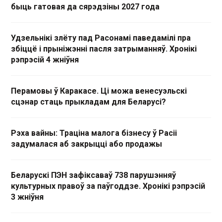
быць гатовая да сярэдзіны 2027 года
Удзельнікі злёту пад Расонамі паведамілі пра
збіццё і прыніжэнні пасля затрыманняў. Хронікі
рэпрэсій 4 жніўня
Перамовы ў Каракасе. Ці можа венесуэльскі
сцэнар стаць прыкладам для Беларусі?
Рэха вайны: Траціна малога бізнесу ў Расіі
задумалася аб закрыцці або продажы
Беларускі ПЭН зафіксаваў 738 парушэнняў
культурных правоў за паўгоддзе. Хронікі рэпрэсій
3 жніўня