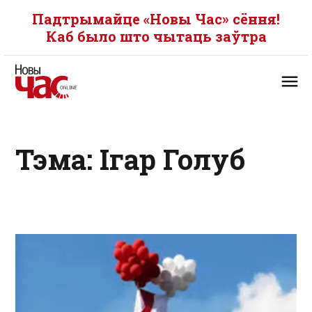
Падтрымайце «Новы Час» сёння!
Каб было што чытаць заўтра
Тэма: Ігар Голуб