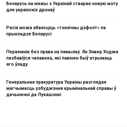
Беларусь на мяжы з Украінай стварае новую мэту
для украінскіх дронаў
Расія можа абвясціць «тэхнічны дэфолт» па
прыкладзе Беларусі
Пераемнік без права на памылку. Як Энвер Ходжа
пазбавіўся чалавека, які павінен быў атрымаць
яго ўладу
Генеральная пракуратура Украіны разглядае
магчымасць узбуджэння крымінальнай справы ў
дачыненні да Лукашэнкі