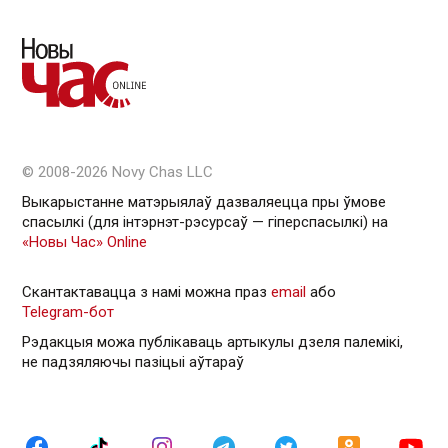
© 2008-2026 Novy Chas LLC
Выкарыстанне матэрыялаў дазваляецца пры ўмове
спасылкі (для інтэрнэт-рэсурсаў — гiперспасылкi) на
«Новы Час» Online
Скантактавацца з намі можна праз
email
або
Telegram-бот
Рэдакцыя можа публікаваць артыкулы дзеля палемікі,
не падзяляючы пазіцыі аўтараў