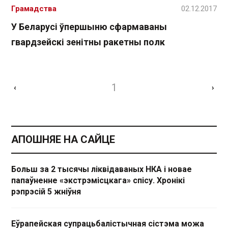
Грамадства
02.12.2017
У Беларусі ўпершыню сфармаваны
гвардзейскі зенітны ракетны полк
1
‹
›
АПОШНЯЕ НА САЙЦЕ
Больш за 2 тысячы ліквідаваных НКА і новае
папаўненне «экстрэмісцкага» спісу. Хронікі
рэпрэсій 5 жніўня
Еўрапейская супрацьбалістычная сістэма можа