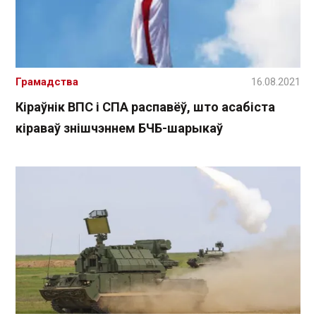
Грамадства
16.08.2021
Кіраўнік ВПС і СПА распавёў, што асабіста
кіраваў знішчэннем БЧБ-шарыкаў