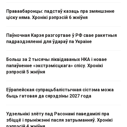
Праваабаронцы: падстаў казаць пра змяншэнне
ціску няма. Хронікі рэпрэсій 6 жніўня
Паўночная Карэя разгортвае ў РФ свае ракетныя
падраздзяленні для ўдараў па Украіне
Больш за 2 тысячы ліквідаваных НКА і новае
папаўненне «экстрэмісцкага» спісу. Хронікі
рэпрэсій 5 жніўня
Еўрапейская супрацьбалістычная сістэма можа
быць гатовая да сярэдзіны 2027 года
Удзельнікі злёту пад Расонамі паведамілі пра
збіццё і прыніжэнні пасля затрыманняў. Хронікі
рэпрэсій 4 жніўня