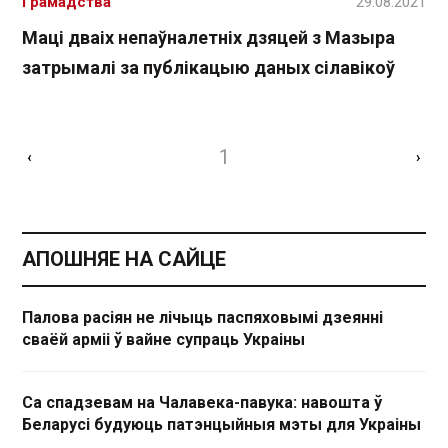
Грамадства
29.08.2021
Маці дваіх непаўналетніх дзяцей з Мазыра
затрымалі за публікацыю даных сілавікоў
1
‹
›
АПОШНЯЕ НА САЙЦЕ
Палова расіян не лічыць паспяховымі дзеянні
сваёй арміі ў вайне супраць Украіны
Са спадзевам на Чалавека-павука: навошта ў
Беларусі будуюць патэнцыйныя мэты для Украіны