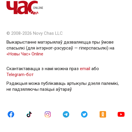
© 2008-2026 Novy Chas LLC
Выкарыстанне матэрыялаў дазваляецца пры ўмове
спасылкі (для інтэрнэт-рэсурсаў — гiперспасылкi) на
«Новы Час» Online
Скантактавацца з намі можна праз
email
або
Telegram-бот
Рэдакцыя можа публікаваць артыкулы дзеля палемікі,
не падзяляючы пазіцыі аўтараў