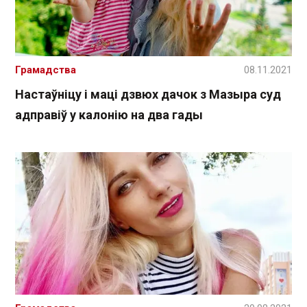
Грамадства
08.11.2021
Настаўніцу і маці дзвюх дачок з Мазыра суд
адправіў у калонію на два гады