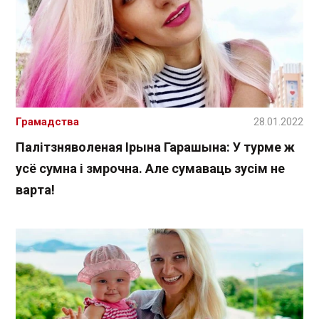
Грамадства
28.01.2022
Палітзняволеная Ірына Гарашына: У турме ж
усё сумна і змрочна. Але сумаваць зусім не
варта!