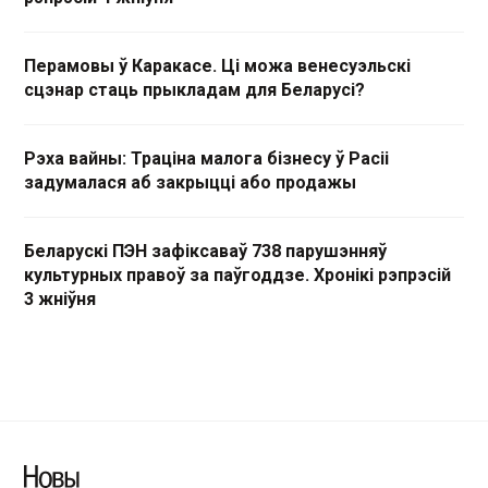
Перамовы ў Каракасе. Ці можа венесуэльскі
сцэнар стаць прыкладам для Беларусі?
Рэха вайны: Траціна малога бізнесу ў Расіі
задумалася аб закрыцці або продажы
Беларускі ПЭН зафіксаваў 738 парушэнняў
культурных правоў за паўгоддзе. Хронікі рэпрэсій
3 жніўня