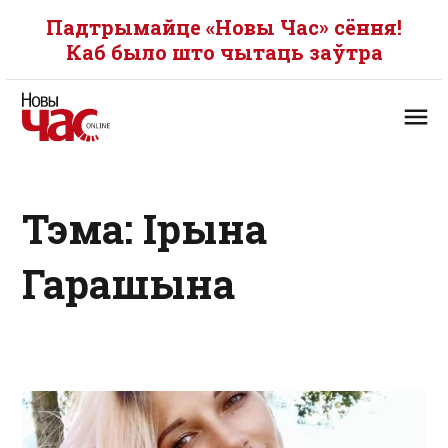
Падтрымайце «Новы Час» сёння!
Каб было што чытаць заўтра
Тэма: Ірына
Гарашына