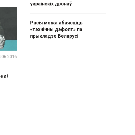
украінскіх дронаў
Расія можа абвясціць
«тэхнічны дэфолт» па
прыкладзе Беларусі
.06.2016
ня!