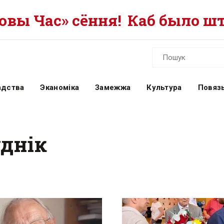
вы Час» сёння!
Каб было шт
адства
Эканоміка
Замежжа
Культура
Повязь
уднік