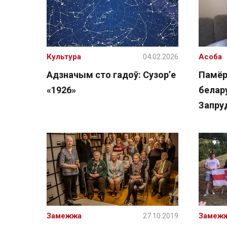
Культура
04.02.2026
Асоба
Адзначым сто гадоў: Сузор’е
Памёр
«1926»
белар
Запру
Замежжа
27.10.2019
Замеж