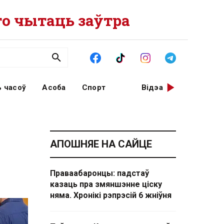
о чытаць заўтра
 часоў
Асоба
Спорт
Відэа
АПОШНЯЕ НА САЙЦЕ
Праваабаронцы: падстаў
казаць пра змяншэнне ціску
няма. Хронікі рэпрэсій 6 жніўня