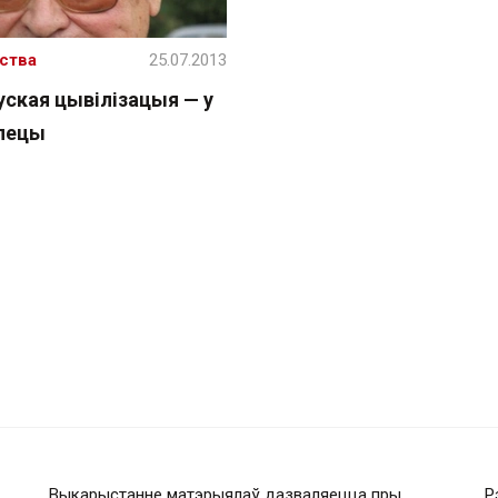
ства
25.07.2013
уская цывілізацыя — у
пецы
Выкарыстанне матэрыялаў дазваляецца пры
Р