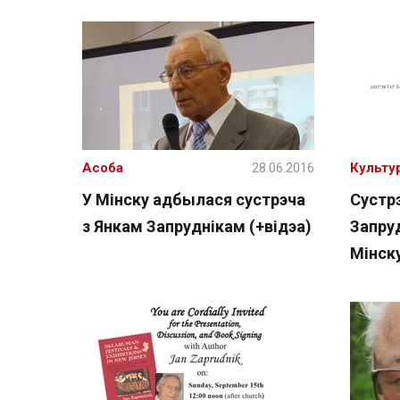
Асоба
28.06.2016
Культу
У Мінску адбылася сустрэча
Сустр
з Янкам Запруднікам (+відэа)
Запруд
Мінск