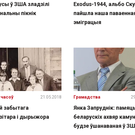
усы ў ЗША зладзілі
Exodus-1944, альбо Ск
нальны пікнік
пайшла наша паваенна
эміграцыя
 часоў
21.05.2018
Грамадства
29
й забытага
Янка Запруднік: памяць
зітара і дырыжора
беларускіх ахвяр каму
будзе ўшанаваная ў З