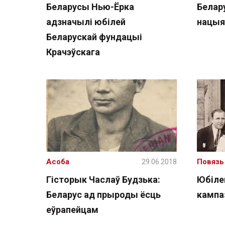
Беларусы Нью-Ёрка
Белар
адзначылі юбілей
нацыя
Беларускай фундацыі
Крачэўскага
Асоба
29.06.2018
Повязь
Гісторык Часлаў Будзька:
Юбіле
Беларус ад прыроды ёсць
кампа
еўрапейцам