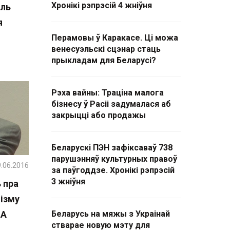
Хронікі рэпрэсій 4 жніўня
уль
я
Перамовы ў Каракасе. Ці можа
венесуэльскі сцэнар стаць
прыкладам для Беларусі?
Рэха вайны: Траціна малога
бізнесу ў Расіі задумалася аб
закрыцці або продажы
Беларускі ПЭН зафіксаваў 738
парушэнняў культурных правоў
.06.2016
за паўгоддзе. Хронікі рэпрэсій
3 жніўня
 пра
нізму
ША
Беларусь на мяжы з Украінай
стварае новую мэту для