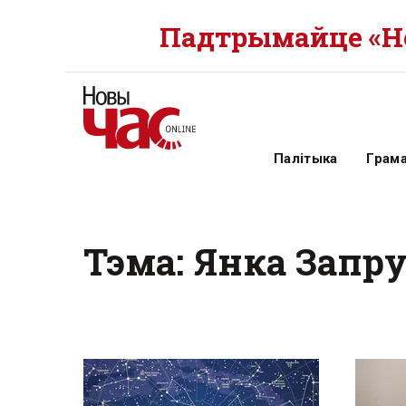
Падтрымайце «Но
Палітыка
Грам
Тэма: Янка Запр