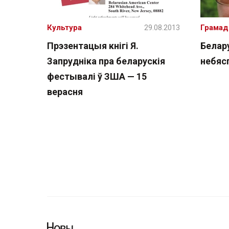
Культура
29.08.2013
Грамад
Прэзентацыя кнігі Я.
Белар
Запрудніка пра беларускія
небяс
фестывалі ў ЗША — 15
верасня