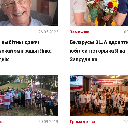
26.05.2022
Замежжа
09
 выбітны дзеяч
Беларусы ЗША адсвятк
ускай эміграцыі Янка
юбілей гісторыка Янкі
днік
Запрудніка
жа
29.09.2019
Грамадства
10