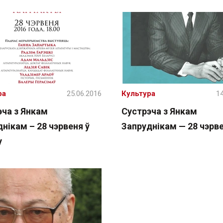
ра
25.06.2016
Культура
14
эча з Янкам
Сустрэча з Янкам
нікам – 28 чэрвеня ў
Запруднікам — 28 чэрве
у