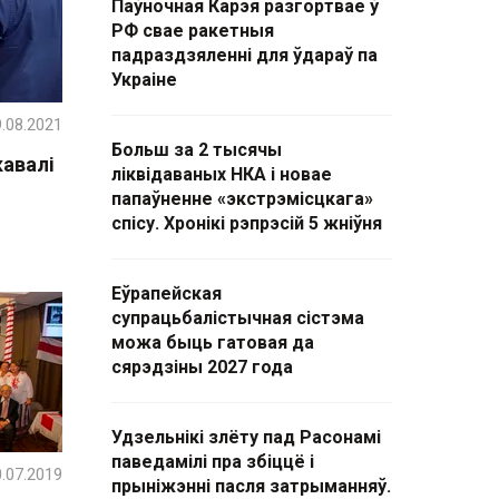
Паўночная Карэя разгортвае ў
РФ свае ракетныя
падраздзяленні для ўдараў па
Украіне
.08.2021
Больш за 2 тысячы
авалі
ліквідаваных НКА і новае
папаўненне «экстрэмісцкага»
спісу. Хронікі рэпрэсій 5 жніўня
Еўрапейская
супрацьбалістычная сістэма
можа быць гатовая да
сярэдзіны 2027 года
Удзельнікі злёту пад Расонамі
паведамілі пра збіццё і
.07.2019
прыніжэнні пасля затрыманняў.