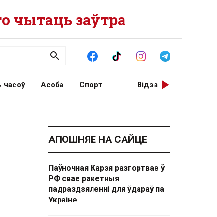
о чытаць заўтра
 часоў
Асоба
Спорт
Відэа
АПОШНЯЕ НА САЙЦЕ
Паўночная Карэя разгортвае ў
РФ свае ракетныя
падраздзяленні для ўдараў па
Украіне