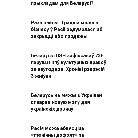
прыкладам для Беларусі?
Рэха вайны: Траціна малога
бізнесу ў Расіі задумалася аб
закрыцці або продажы
Беларускі ПЭН зафіксаваў 738
парушэнняў культурных правоў
за паўгоддзе. Хронікі рэпрэсій
3 жніўня
Беларусь на мяжы з Украінай
стварае новую мэту для
украінскіх дронаў
Расія можа абвясціць
«тэхнічны дэфолт» па