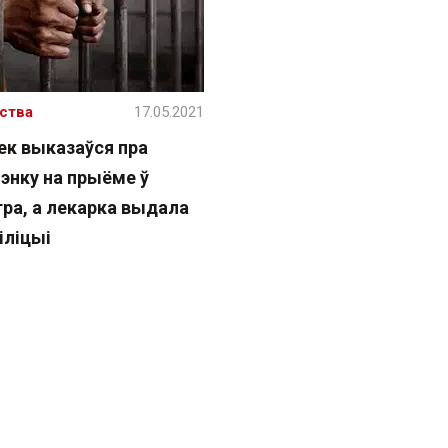
ства
17.05.2021
ек выказаўся пра
энку на прыёме ў
тра, а лекарка выдала
іліцыі