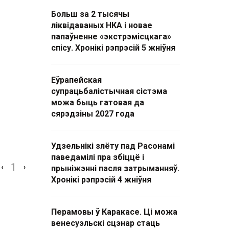
Больш за 2 тысячы
ліквідаваных НКА і новае
папаўненне «экстрэмісцкага»
спісу. Хронікі рэпрэсій 5 жніўня
Еўрапейская
супрацьбалістычная сістэма
можа быць гатовая да
сярэдзіны 2027 года
Удзельнікі злёту пад Расонамі
паведамілі пра збіццё і
1
‹
›
прыніжэнні пасля затрыманняў.
Хронікі рэпрэсій 4 жніўня
Перамовы ў Каракасе. Ці можа
венесуэльскі сцэнар стаць