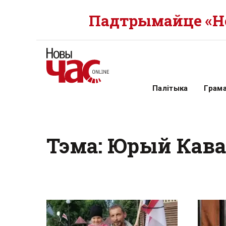
Падтрымайце «Но
Палітыка
Грам
Тэма: Юрый Кав