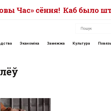
вы Час» сёння!
Каб было шт
адства
Эканоміка
Замежжа
Культура
Повязь
алёў