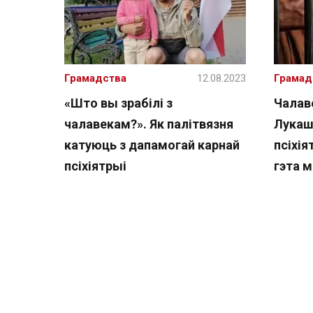
Грамадства
12.08.2023
Грамад
«Што вы зрабілі з
Чалав
чалавекам?». Як палітвязня
Лукаш
катуюць з дапамогай карнай
псіхія
псіхіятрыі
гэта м