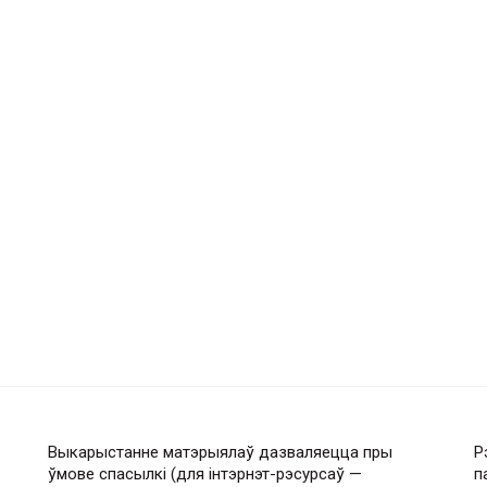
Выкарыстанне матэрыялаў дазваляецца пры
Р
ўмове спасылкі (для інтэрнэт-рэсурсаў —
п