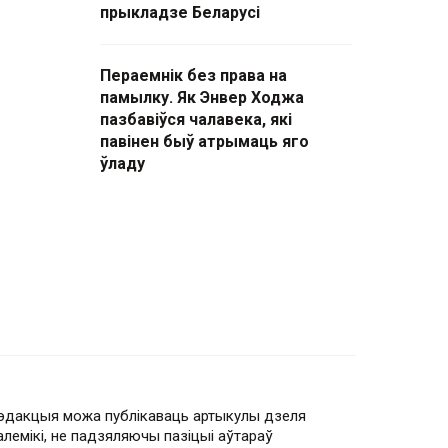
прыкладзе Беларусі
Пераемнік без права на
памылку. Як Энвер Ходжа
пазбавіўся чалавека, які
павінен быў атрымаць яго
ўладу
эдакцыя можа публікаваць артыкулы дзеля
алемікі, не падзяляючы пазіцыі аўтараў