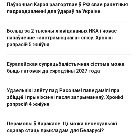
Паўночная Карэя разгортвае ў РФ свае ракетныя
падраздзяленні для ўдараў па Украіне
Больш за 2 тысячы ліквідаваных НКА і новае
папаўненне «экстрэмісцкага» спісу. Хронікі
рэпрэсій 5 жніўня
Еўрапейская супрацьбалістычная сістэма можа
быць гатовая да сярэдзіны 2027 года
Удзельнікі злёту пад Расонамі паведамілі пра
збіццё і прыніжэнні пасля затрыманняў. Хронікі
рэпрэсій 4 жніўня
Перамовы ў Каракасе. Ці можа венесуэльскі
сцэнар стаць прыкладам для Беларусі?