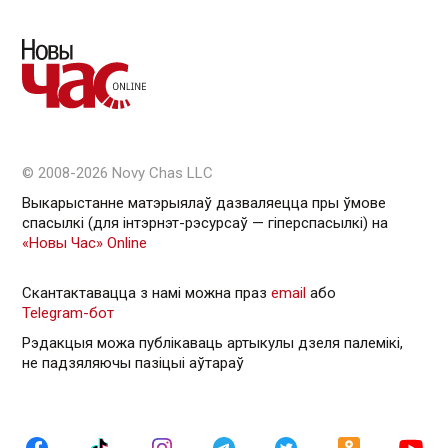
© 2008-2026 Novy Chas LLC
Выкарыстанне матэрыялаў дазваляецца пры ўмове
спасылкі (для інтэрнэт-рэсурсаў — гiперспасылкi) на
«Новы Час» Online
Скантактавацца з намі можна праз
email
або
Telegram-бот
Рэдакцыя можа публікаваць артыкулы дзеля палемікі,
не падзяляючы пазіцыі аўтараў