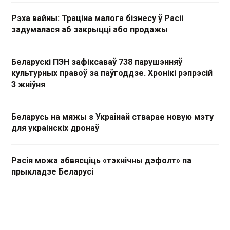
Рэха вайны: Траціна малога бізнесу ў Расіі
задумалася аб закрыцці або продажы
Беларускі ПЭН зафіксаваў 738 парушэнняў
культурных правоў за паўгоддзе. Хронікі рэпрэсій
3 жніўня
Беларусь на мяжы з Украінай стварае новую мэту
для украінскіх дронаў
Расія можа абвясціць «тэхнічны дэфолт» па
прыкладзе Беларусі