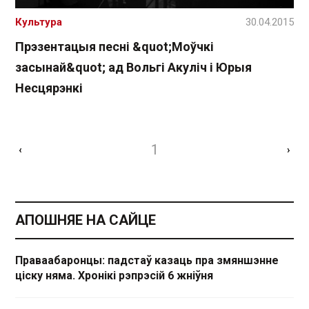
Культура
30.04.2015
Прэзентацыя песні &quot;Моўчкі
засынай&quot; ад Вольгі Акуліч і Юрыя
Несцярэнкі
1
‹
›
АПОШНЯЕ НА САЙЦЕ
Праваабаронцы: падстаў казаць пра змяншэнне
ціску няма. Хронікі рэпрэсій 6 жніўня