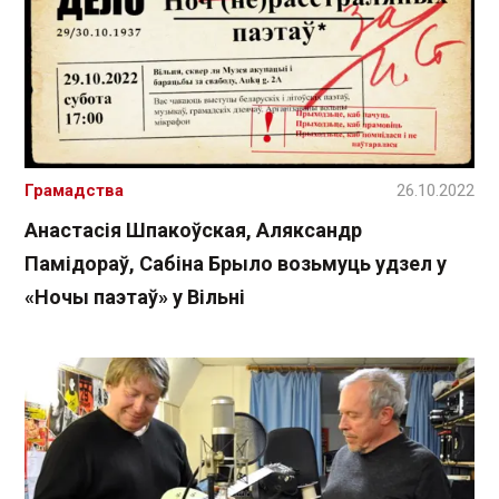
Грамадства
26.10.2022
Анастасія Шпакоўская, Аляксандр
Памідораў, Сабіна Брыло возьмуць удзел у
«Ночы паэтаў» у Вільні