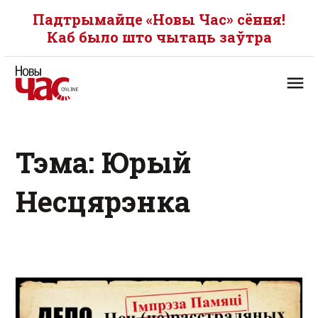
Падтрымайце «Новы Час» сёння!
Каб было што чытаць заўтра
Тэма: Юрый
Несцярэнка