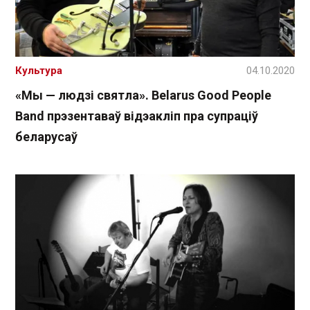
Культура
04.10.2020
«Мы — людзі святла». Belarus Good People
Band прэзентаваў відэакліп пра супраціў
беларусаў