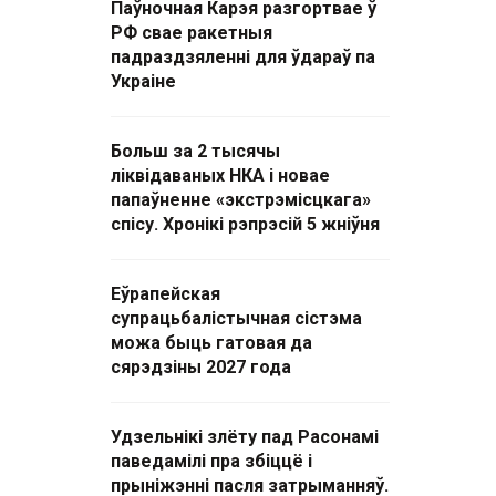
Паўночная Карэя разгортвае ў
РФ свае ракетныя
падраздзяленні для ўдараў па
Украіне
Больш за 2 тысячы
ліквідаваных НКА і новае
папаўненне «экстрэмісцкага»
спісу. Хронікі рэпрэсій 5 жніўня
Еўрапейская
супрацьбалістычная сістэма
можа быць гатовая да
сярэдзіны 2027 года
Удзельнікі злёту пад Расонамі
паведамілі пра збіццё і
прыніжэнні пасля затрыманняў.