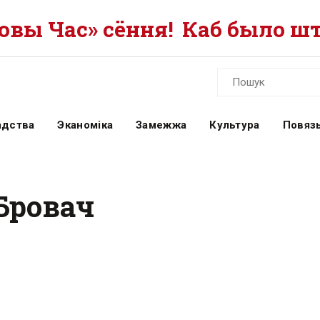
вы Час» сёння!
Каб было шт
адства
Эканоміка
Замежжа
Культура
Повязь
Бровач