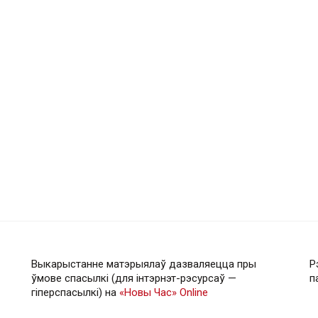
Выкарыстанне матэрыялаў дазваляецца пры
Р
ўмове спасылкі (для інтэрнэт-рэсурсаў —
п
гiперспасылкi) на
«Новы Час» Online