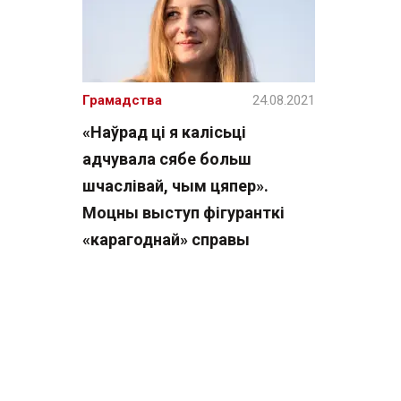
Грамадства
24.08.2021
«Наўрад ці я калісьці
адчувала сябе больш
шчаслівай, чым цяпер».
Моцны выступ фігуранткі
«карагоднай» справы