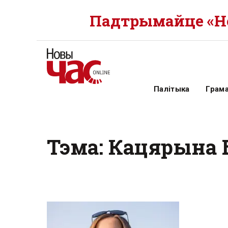
Падтрымайце «Но
Палітыка
Грам
Тэма: Кацярына 