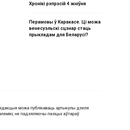
Хронікі рэпрэсій 4 жніўня
Перамовы ў Каракасе. Ці можа
венесуэльскі сцэнар стаць
прыкладам для Беларусі?
эдакцыя можа публікаваць артыкулы дзеля
алемікі, не падзяляючы пазіцыі аўтараў