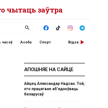
о чытаць заўтра
 часоў
Асоба
Спорт
Відэа
АПОШНЯЕ НА САЙЦЕ
Айцец Аляксандар Надсан. Той,
хто працягвае аб'ядноўваць
беларусаў