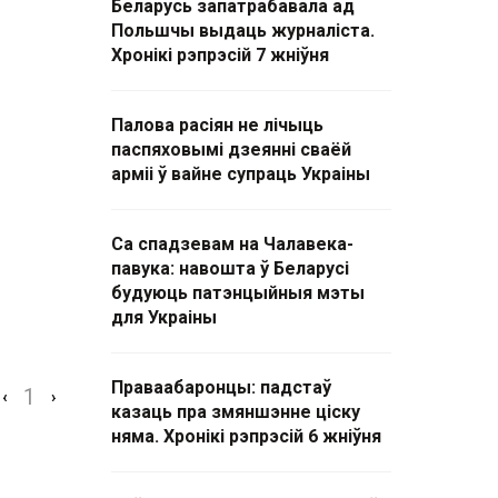
Беларусь запатрабавала ад
Польшчы выдаць журналіста.
Хронікі рэпрэсій 7 жніўня
Палова расіян не лічыць
паспяховымі дзеянні сваёй
арміі ў вайне супраць Украіны
Са спадзевам на Чалавека-
павука: навошта ў Беларусі
будуюць патэнцыйныя мэты
для Украіны
Праваабаронцы: падстаў
1
‹
›
казаць пра змяншэнне ціску
няма. Хронікі рэпрэсій 6 жніўня