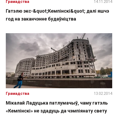
Грамадства
14.11.2014
Гатэлю экс-&quot;Кемпінскі&quot; далі яшчэ
год на заканчэнне будаўніцтва
Грамадства
13.02.2014
Мікалай Ладуцька патлумачыў, чаму гатэль
«Кемпінскі» не здадуць да чэмпіянату свету