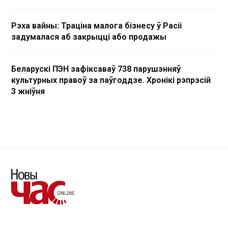
Рэха вайны: Траціна малога бізнесу ў Расіі
задумалася аб закрыцці або продажы
Беларускі ПЭН зафіксаваў 738 парушэнняў
культурных правоў за паўгоддзе. Хронікі рэпрэсій
3 жніўня