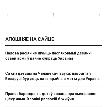
1
‹
›
АПОШНЯЕ НА САЙЦЕ
Палова расіян не лічыць паспяховымі дзеянні
сваёй арміі ў вайне супраць Украіны
Са спадзевам на Чалавека-павука: навошта ў
Беларусі будуюць патэнцыйныя мэты для Украіны
Праваабаронцы: падстаў казаць пра змяншэнне
ціску няма. Хронікі рэпрэсій 6 жніўня