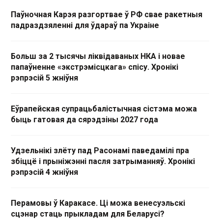
Паўночная Карэя разгортвае ў РФ свае ракетныя
падраздзяленні для ўдараў па Украіне
Больш за 2 тысячы ліквідаваных НКА і новае
папаўненне «экстрэмісцкага» спісу. Хронікі
рэпрэсій 5 жніўня
Еўрапейская супрацьбалістычная сістэма можа
быць гатовая да сярэдзіны 2027 года
Удзельнікі злёту пад Расонамі паведамілі пра
збіццё і прыніжэнні пасля затрыманняў. Хронікі
рэпрэсій 4 жніўня
Перамовы ў Каракасе. Ці можа венесуэльскі
сцэнар стаць прыкладам для Беларусі?