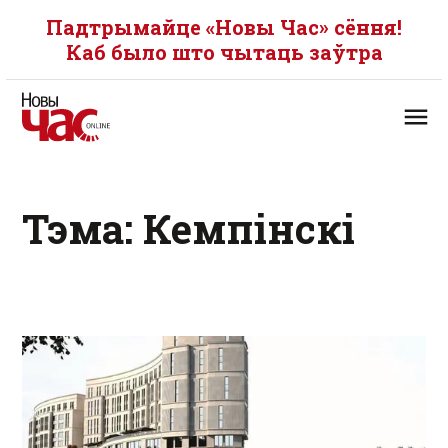
Падтрымайце «Новы Час» сёння!
Каб было што чытаць заўтра
Тэма: Кемпінскі