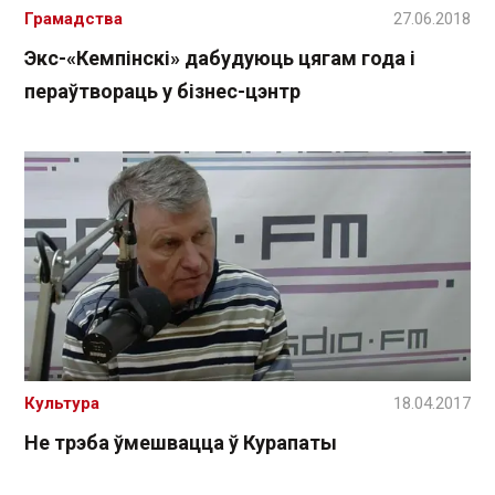
Грамадства
27.06.2018
Экс-«Кемпінскі» дабудуюць цягам года і
пераўтвораць у бізнес-цэнтр
Культура
18.04.2017
Не трэба ўмешвацца ў Курапаты