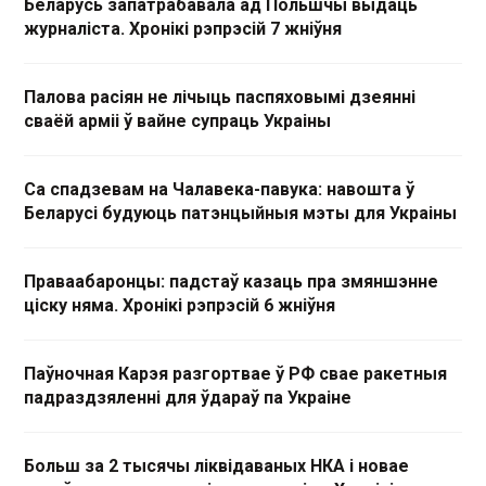
Беларусь запатрабавала ад Польшчы выдаць
журналіста. Хронікі рэпрэсій 7 жніўня
Палова расіян не лічыць паспяховымі дзеянні
сваёй арміі ў вайне супраць Украіны
Са спадзевам на Чалавека-павука: навошта ў
Беларусі будуюць патэнцыйныя мэты для Украіны
Праваабаронцы: падстаў казаць пра змяншэнне
ціску няма. Хронікі рэпрэсій 6 жніўня
Паўночная Карэя разгортвае ў РФ свае ракетныя
падраздзяленні для ўдараў па Украіне
Больш за 2 тысячы ліквідаваных НКА і новае