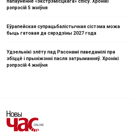
папаўненне «экстрэмісцкага» спісу. Хронікі
рэпрэсій 5 жніўня
Еўрапейская супрацьбалістычная сістэма можа
быць гатовая да сярэдзіны 2027 года
Удзельнікі злёту пад Расонамі паведамілі пра
збіццё і прыніжэнні пасля затрыманняў. Хронікі
рэпрэсій 4 жніўня