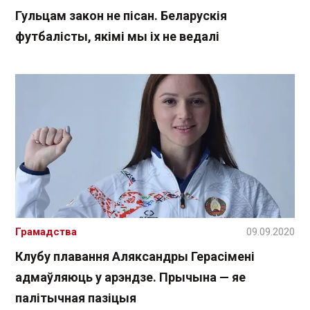
Гульцам закон не пісан. Беларускія
футбалісты, якімі мы іх не ведалі
Грамадства
09.09.2020
Клубу плавання Аляксандры Герасімені
адмаўляюць у арэндзе. Прычына — яе
палітычная пазіцыя