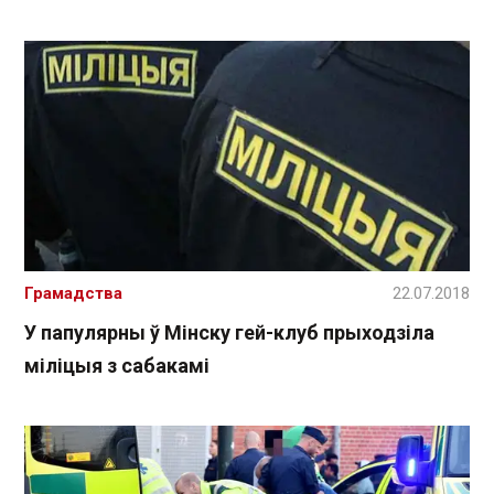
Грамадства
22.07.2018
У папулярны ў Мінску гей-клуб прыходзіла
міліцыя з сабакамі