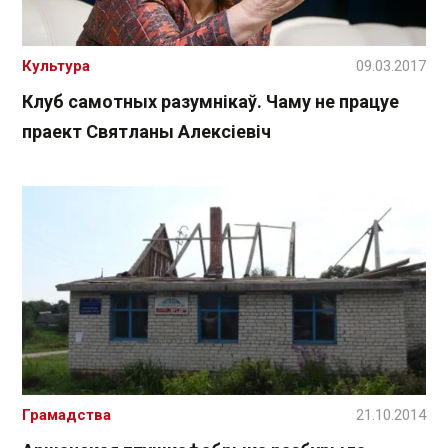
Культура
09.03.2017
Клуб самотных разумнікаў. Чаму не працуе
праект Святланы Алексіевіч
Грамадства
21.10.2014