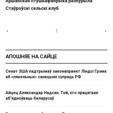
Аршанская птушкафабрыка разбурыла
Стаўроўскі сельскі клуб
1
‹
›
АПОШНЯЕ НА САЙЦЕ
Сенат ЗША падтрымаў законапраект Ліндсі Грэма
аб «пякельных» санкцыях супраць РФ
Айцец Аляксандар Надсан. Той, хто працягвае
аб'ядноўваць беларусаў