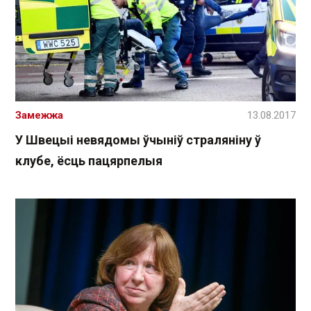
Замежжа
13.08.2017
У Швецыі невядомы ўчыніў страляніну ў
клубе, ёсць пацярпелыя