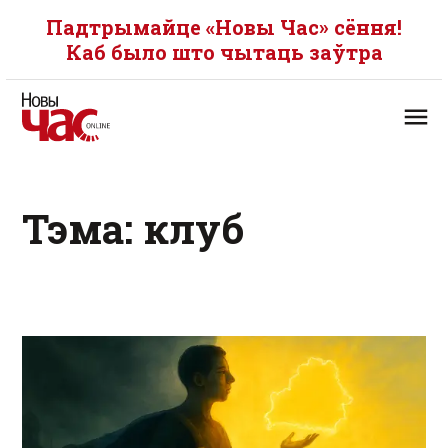
Падтрымайце «Новы Час» сёння!
Каб было што чытаць заўтра
Тэма: клуб