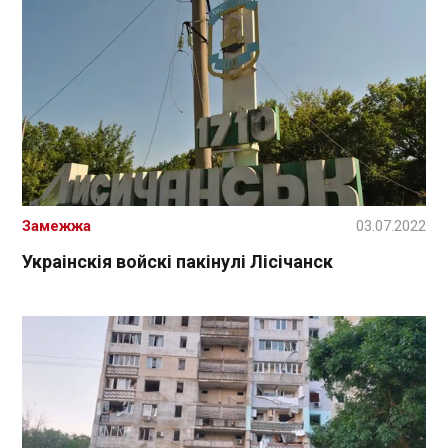
Замежжа
03.07.2022
Украінскія войскі пакінулі Лісічанск