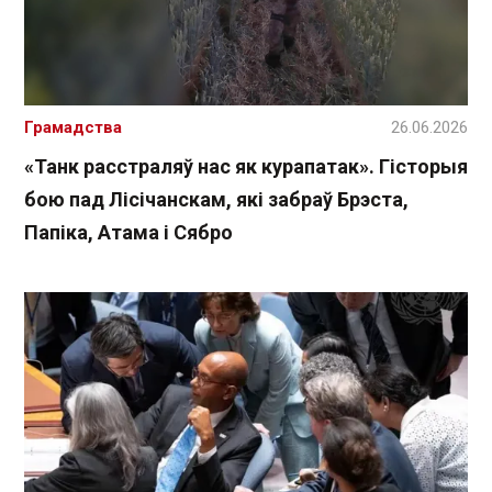
Грамадства
26.06.2026
«Танк расстраляў нас як курапатак». Гісторыя
бою пад Лісічанскам, які забраў Брэста,
Папіка, Атама і Сябро