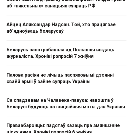
аб «пякельных» санкцыях супраць РФ
Айцец Аляксандар Надсан. Той, хто працягвае
аб'ядноўваць беларусаў
Беларусь запатрабавала ад Польшчы выдаць
журналіста. Хронікі рэпрэсій 7 жніўня
Палова расіян не лічыць паспяховымі дзеянні
сваёй арміі ў вайне супраць Украіны
Са спадзевам на Чалавека-павука: навошта ў
Беларусі будуюць патэнцыйныя мэты для Украіны
Праваабаронцы: падстаў казаць пра змяншэнне
ціску няма. Хронікі рэпрэсій 6 жніўня