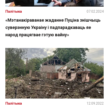
Палітыка
07.02.2024
«Мэтанакіраванае жаданне Пуціна знішчыць
суверэнную Украіну і падпарадкаваць яе
народ працягвае гэтую вайну»
Палітыка
12.09.2022