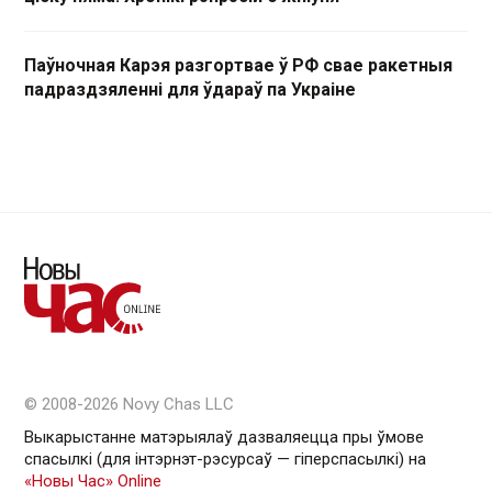
Паўночная Карэя разгортвае ў РФ свае ракетныя
падраздзяленні для ўдараў па Украіне
© 2008-2026 Novy Chas LLC
Выкарыстанне матэрыялаў дазваляецца пры ўмове
спасылкі (для інтэрнэт-рэсурсаў — гiперспасылкi) на
«Новы Час» Online