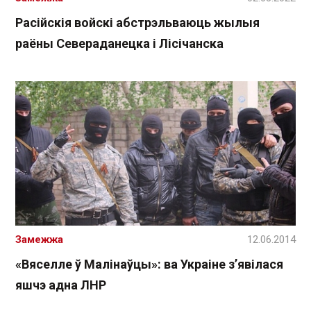
Расійскія войскі абстрэльваюць жылыя
раёны Севераданецка і Лісічанска
Замежжа
12.06.2014
«Вяселле ў Малінаўцы»: ва Украіне з’явілася
яшчэ адна ЛНР