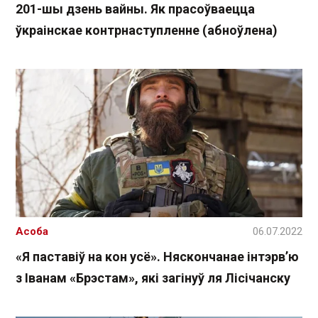
201-шы дзень вайны. Як прасоўваецца
ўкраінскае контрнаступленне (абноўлена)
Асоба
06.07.2022
«Я паставіў на кон усё». Няскончанае інтэрв’ю
з Іванам «Брэстам», які загінуў ля Лісічанску