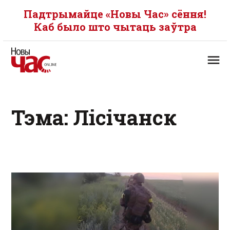
Падтрымайце «Новы Час» сёння!
Каб было што чытаць заўтра
Тэма: Лісічанск