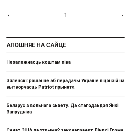
1
‹
›
АПОШНЯЕ НА САЙЦЕ
Незалежнасць коштам піва
Зяленскі: рашэнне аб перадачы Украіне ліцэнзій на
вытворчасць Patriot прынята
Беларус з вольнага сьвету. Да стагодзьдзя Янкі
Запрудніка
Сенат ЗША падтрымаў законапраект Ліндсі Грэма