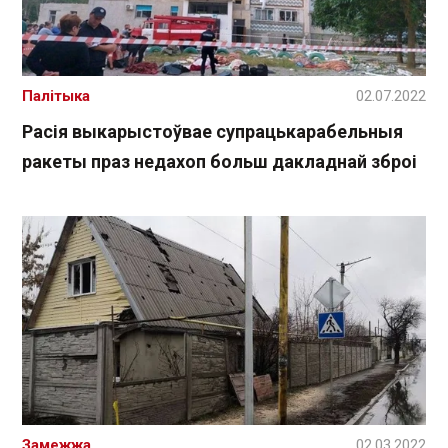
Палітыка
02.07.2022
Расія выкарыстоўвае супрацькарабельныя
ракеты праз недахоп больш дакладнай зброі
Замежжа
02.03.2022