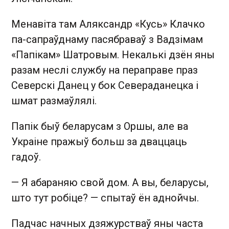
Менавіта там Аляксандр «Кусь» Клачко
па-сапраўднаму пасябраваў з Вадзімам
«Папікам» Шатровым. Некалькі дзён яны
разам неслі службу на пераправе праз
Северскі Данец у бок Севераданецка і
шмат размаўлялі.
Папік быў беларусам з Оршы, але ва
Украіне пражыў больш за дваццаць
гадоў.
— Я абараняю свой дом. А вы, беларусы,
што тут робіце? — спытаў ён аднойчы.
Падчас начных дзяжурстваў яны часта