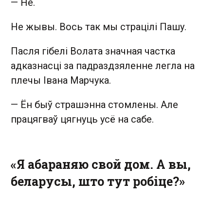
— Не.
Не жывы. Вось так мы страцілі Пашу.
Пасля гібелі Волата значная частка
адказнасці за падраздзяленне легла на
плечы Івана Марчука.
— Ён быў страшэнна стомлены. Але
працягваў цягнуць усё на сабе.
«Я абараняю свой дом. А вы,
беларусы, што тут робіце?»