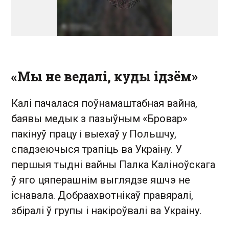
«Мы не ведалі, куды ідзём»
Калі пачалася поўнамаштабная вайна,
баявы медык з пазыўным «Бровар»
пакінуў працу і выехаў у Польшчу,
спадзеючыся трапіць ва Украіну. У
першыя тыдні вайны Палка Каліноўскага
ў яго цяперашнім выглядзе яшчэ не
існавала. Добраахвотнікаў правяралі,
збіралі ў групы і накіроўвалі ва Украіну.