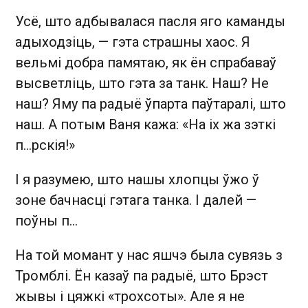
Усё, што адбывалася пасля яго каманды
адыходзіць, — гэта страшны хаос. Я
вельмі добра памятаю, як ён спрабаваў
высветліць, што гэта за танк. Наш? Не
наш? Яму па радыё ўпарта паўтаралі, што
наш. А потым Ваня кажа: «На іх жа зэткі
п...рскія!»
І я разумею, што нашы хлопцы ўжо ў
зоне бачнасці гэтага танка. І далей —
поўны п...
На той момант у нас яшчэ была сувязь з
Тромблі. Ён казаў па радыё, што Брэст
жывы і цяжкі «трохсоты». Але я не