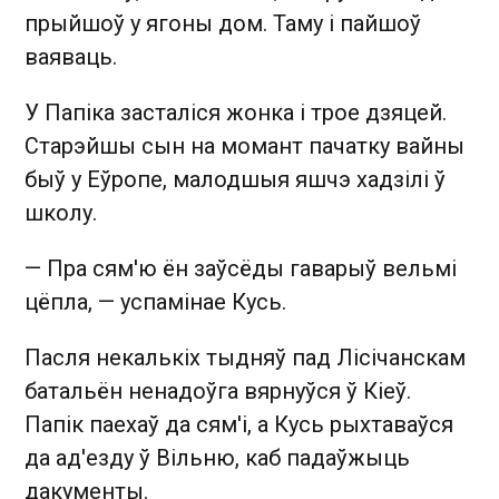
прыйшоў у ягоны дом. Таму і пайшоў
ваяваць.
У Папіка засталіся жонка і трое дзяцей.
Старэйшы сын на момант пачатку вайны
быў у Еўропе, малодшыя яшчэ хадзілі ў
школу.
— Пра сям'ю ён заўсёды гаварыў вельмі
цёпла, — успамінае Кусь.
Пасля некалькіх тыдняў пад Лісічанскам
батальён ненадоўга вярнуўся ў Кіеў.
Папік паехаў да сям'і, а Кусь рыхтаваўся
да ад'езду ў Вільню, каб падаўжыць
дакументы.