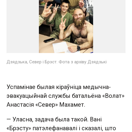
Дзядзька, Север і Брэст. Фота з архіву Дзядзькі
Успамінае былая кіраўніца медычна-
эвакуацыйнай службы батальёна «Волат»
Анастасія «Север» Махамет.
— Уласна, задача была такой. Вані
«Брэсту» патэлефанавалі і сказалі, што