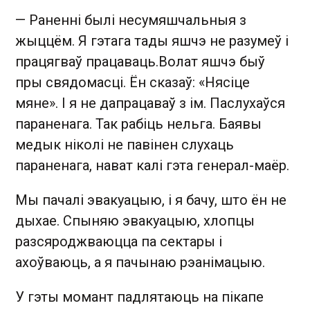
— Раненні былі несумяшчальныя з
жыццём. Я гэтага тады яшчэ не разумеў і
працягваў працаваць.Волат яшчэ быў
пры свядомасці. Ён сказаў: «Нясіце
мяне». І я не дапрацаваў з ім. Паслухаўся
параненага. Так рабіць нельга. Баявы
медык ніколі не павінен слухаць
параненага, нават калі гэта генерал-маёр.
Мы пачалі эвакуацыю, і я бачу, што ён не
дыхае. Спыняю эвакуацыю, хлопцы
разсяроджваюцца па сектары і
ахоўваюць, а я пачынаю рэанімацыю.
У гэты момант падлятаюць на пікапе