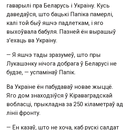
гаварылі пра Беларусь і Украіну. Кусь
даведаўся, што бацькі Папіка памерлі,
калі той быў яшчэ падлеткам, і яго
выхоўвала бабуля. Пазней ён вырашыў
з'ехаць ва Украіну.
— Я яшчэ тады зразумеў, што пры
Лукашэнку нічога добрага ў Беларусі не
будзе, — успамінаў Папік.
Ва Украіне ён пабудаваў новае жыццё.
Яго дом знаходзіўся ў Кіраваградскай
вобласці, прыкладна за 250 кіламетраў ад
лініі фронту.
— Ён казаў, што не хоча, каб рускі салдат