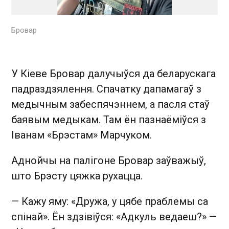
Бровар
У Кіеве Бровар далучыўся да беларускага
падраздзялення. Спачатку дапамагаў з
медычным забеспячэннем, а пасля стаў
баявым медыкам. Там ён пазнаёміўся з
Іванам «Брэстам» Марчуком.
Аднойчы на палігоне Бровар заўважыў,
што Брэсту цяжка рухацца.
— Кажу яму: «Дружа, у цябе праблемы са
спінай». Ён здзівіўся: «Адкуль ведаеш?» —