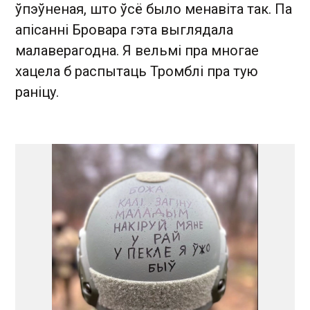
ўпэўненая, што ўсё было менавіта так. Па
апісанні Бровара гэта выглядала
малаверагодна. Я вельмі пра многае
хацела б распытаць Тромблі пра тую
раніцу.