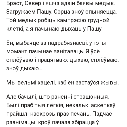
Брэст, Север і яшчэ адзін баявы медык.
Загружаем Пашу. Сэрца зноў спыняецца.
Той медык робіць кампрэсію грудной
клеткі, а я пачынаю дыхаць у Пашу.
Ён, выбачце за падрабязнасці, у гэты
момант пачынае ванітаваць. Я ўсё
сплёўваю і працягваю: дыхаю, сплёўваю,
зноў дыхаю...
Мы вельмі хацелі, каб ён застаўся жывы.
Але бачылі, што раненні страшэнныя.
Былі прабітыя лёгкія, некалькі аскепкаў
прайшлі наскрозь праз печань. Падчас
рэанімацыі кроў пачала збірацца ў