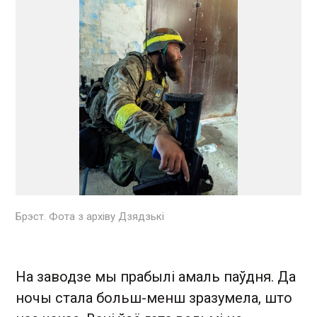
Брэст. Фота з архіву Дзядзькі
На заводзе мы прабылі амаль паўдня. Да
ночы стала больш-менш зразумела, што