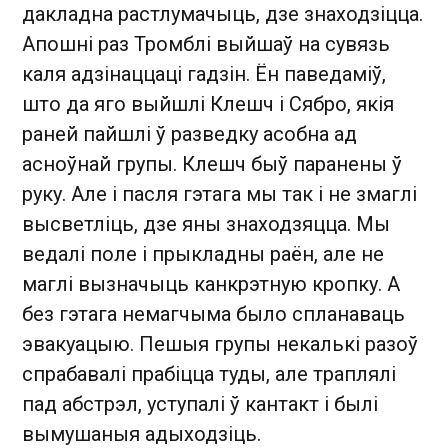
дакладна растлумачыць, дзе знаходзіцца.
Апошні раз Тромблі выйшаў на сувязь
каля адзінаццаці гадзін. Ён паведаміў,
што да яго выйшлі Клешч і Сябро, якія
раней пайшлі ў разведку асобна ад
асноўнай групы. Клешч быў паранены ў
руку. Але і пасля гэтага мы так і не змаглі
высветліць, дзе яны знаходзяцца. Мы
ведалі поле і прыкладны раён, але не
маглі вызначыць канкрэтную кропку. А
без гэтага немагчыма было спланаваць
эвакуацыю. Пешыя групы некалькі разоў
спрабавалі прабіцца туды, але траплялі
пад абстрэл, уступалі ў кантакт і былі
вымушаныя адыходзіць.