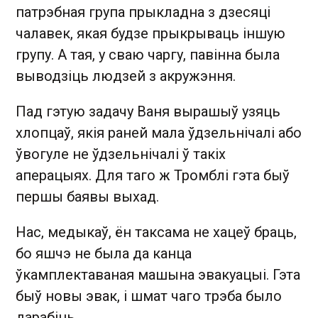
патрэбная група прыкладна з дзесяці
чалавек, якая будзе прыкрываць іншую
групу. А тая, у сваю чаргу, павінна была
выводзіць людзей з акружэння.
Пад гэтую задачу Ваня вырашыў узяць
хлопцаў, якія раней мала ўдзельнічалі або
ўвогуле не ўдзельнічалі ў такіх
аперацыях. Для таго ж Тромблі гэта быў
першы баявы выхад.
Нас, медыкаў, ён таксама не хацеў браць,
бо яшчэ не была да канца
ўкамплектаваная машына эвакуацыі. Гэта
быў новы эвак, і шмат чаго трэба было
дарабіць.