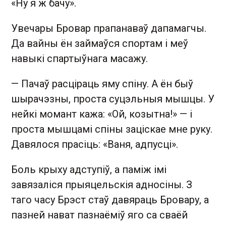
«Ну я ж бачу».
Увечары Бровар прапанаваў дапамагчы.
Да вайны ён займаўся спортам і меў
навыкі спартыўнага масажу.
— Пачаў расціраць яму спіну. А ён быў
шырачэзны, проста суцэльныя мышцы. У
нейкі момант кажа: «Ой, козытна!» — і
проста мышцамі спіны заціскае мне руку.
Давялося прасіць: «Ваня, адпусці».
Боль крыху адступіў, а паміж імі
завязаліся прыяцельскія адносіны. З
таго часу Брэст стаў давяраць Бровару, а
пазней нават пазнаёміў яго са сваёй