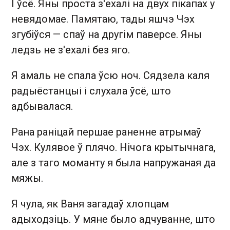
І ўсё. Яны проста з'ехалі на двух пікапах у
невядомае. Памятаю, тады яшчэ Чэх
згубіўся — спаў на другім паверсе. Яны
ледзь не з'ехалі без яго.
Я амаль не спала ўсю ноч. Сядзела каля
радыёстанцыі і слухала ўсё, што
адбывалася.
Рана раніцай першае раненне атрымаў
Чэх. Кулявое ў плячо. Нічога крытычнага,
але з таго моманту я была напружаная да
мяжы.
Я чула, як Ваня загадаў хлопцам
адыходзіць. У мяне было адчуванне, што