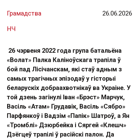
Грамадства
26.06.2026
НЧ
26 чэрвеня 2022 года група батальёна
«Волат» Палка Каліноўскага трапіла ў
бой пад Лісічанскам, які стаў адным з
самых трагічных эпізодаў у гісторыі
беларускіх добраахвотнікаў ва Украіне. У
той дзень загінулі Іван «Брэст» Марчук,
Васіль «Атам» Грудавік, Васіль «Сябро»
Парфянкоў і Вадзім «Папік» Шатроў, а Ян
«Тромблі» Дзюрбейка і Сяргей «Клешч»
Дзёгцеў трапілі ў расійскі палон. Да