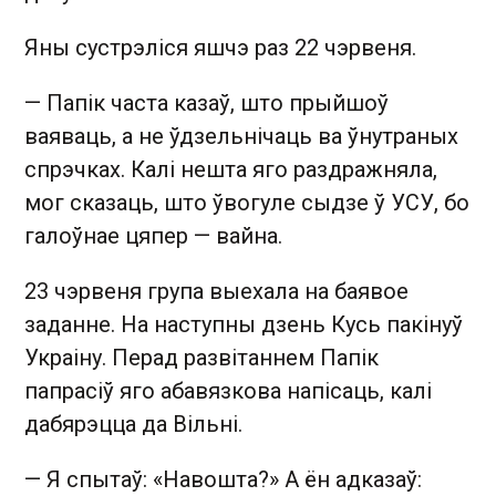
Яны сустрэліся яшчэ раз 22 чэрвеня.
— Папік часта казаў, што прыйшоў
ваяваць, а не ўдзельнічаць ва ўнутраных
спрэчках. Калі нешта яго раздражняла,
мог сказаць, што ўвогуле сыдзе ў УСУ, бо
галоўнае цяпер — вайна.
23 чэрвеня група выехала на баявое
заданне. На наступны дзень Кусь пакінуў
Украіну. Перад развітаннем Папік
папрасіў яго абавязкова напісаць, калі
дабярэцца да Вільні.
— Я спытаў: «Навошта?» А ён адказаў: