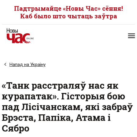
Падтрымайце «Новы Час» сёння!
Каб было што чытаць заўтра
Напад на Украіну
«Танк расстраляў нас як
курапатак». Гісторыя бою
пад Лісічанскам, які забраў
Брэста, Папіка, Атама і
Сябро