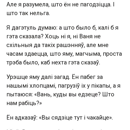
Але я разумела, што ён не пагодзіцца. І
што так нельга.
Я дагэтуль думаю: а што было б, калі б я
гэта сказала? Хоць ні я, ні Ваня не
схільныя да такіх рашэнняў, але мне
часам здаецца, што яму, магчыма, проста
трэба было, каб нехта гэта сказаў.
Урэшце яму далі загад. Ён пабег за
нашымі хлопцамі, пагрузіў іх у пікапы, а я
пытаюся: «Вань, куды вы едзеце? Што
нам рабіць?»
Ён адказаў: «Вы сядзіце тут і чакайце».