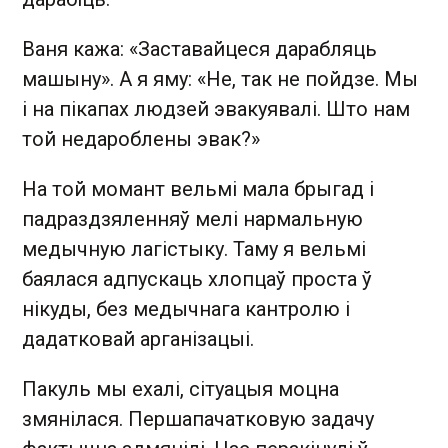
Ваня кажа: «Заставайцеся дарабляць
машыну». А я яму: «Не, так не пойдзе. Мы
і на пікапах людзей эвакуявалі. Што нам
той недароблены эвак?»
На той момант вельмі мала брыгад і
падраздзяленняў мелі нармальную
медычную лагістыку. Таму я вельмі
баялася адпускаць хлопцаў проста ў
нікуды, без медычнага кантролю і
дадатковай арганізацыі.
Пакуль мы ехалі, сітуацыя моцна
змянілася. Першапачатковую задачу