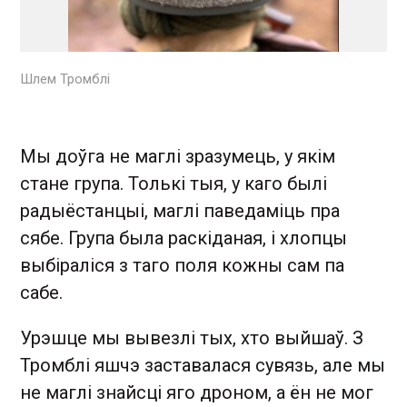
Шлем Тромблі
Мы доўга не маглі зразумець, у якім
стане група. Толькі тыя, у каго былі
радыёстанцыі, маглі паведаміць пра
сябе. Група была раскіданая, і хлопцы
выбіраліся з таго поля кожны сам па
сабе.
Урэшце мы вывезлі тых, хто выйшаў. З
Тромблі яшчэ заставалася сувязь, але мы
не маглі знайсці яго дроном, а ён не мог