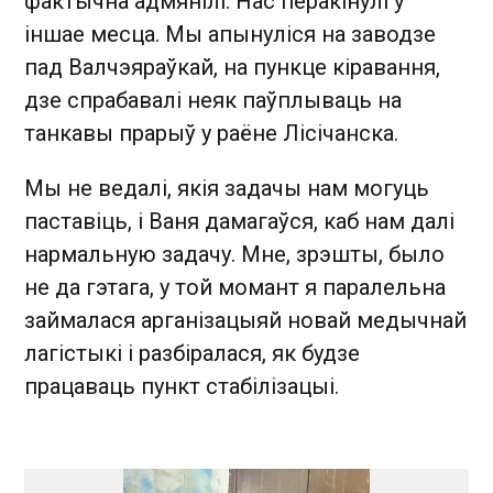
фактычна адмянілі. Нас перакінулі ў
іншае месца. Мы апынуліся на заводзе
пад Валчэяраўкай, на пункце кіравання,
дзе спрабавалі неяк паўплываць на
танкавы прарыў у раёне Лісічанска.
Мы не ведалі, якія задачы нам могуць
паставіць, і Ваня дамагаўся, каб нам далі
нармальную задачу. Мне, зрэшты, было
не да гэтага, у той момант я паралельна
займалася арганізацыяй новай медычнай
лагістыкі і разбіралася, як будзе
працаваць пункт стабілізацыі.