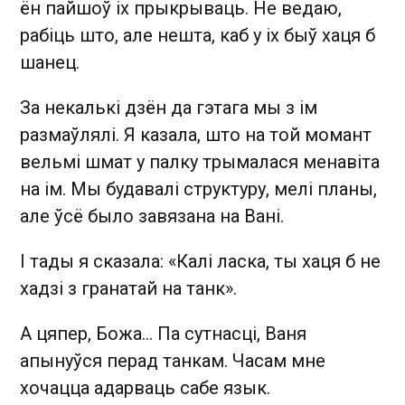
ён пайшоў іх прыкрываць. Не ведаю,
рабіць што, але нешта, каб у іх быў хаця б
шанец.
За некалькі дзён да гэтага мы з ім
размаўлялі. Я казала, што на той момант
вельмі шмат у палку трымалася менавіта
на ім. Мы будавалі структуру, мелі планы,
але ўсё было завязана на Вані.
І тады я сказала: «Калі ласка, ты хаця б не
хадзі з гранатай на танк».
А цяпер, Божа... Па сутнасці, Ваня
апынуўся перад танкам. Часам мне
хочацца адарваць сабе язык.