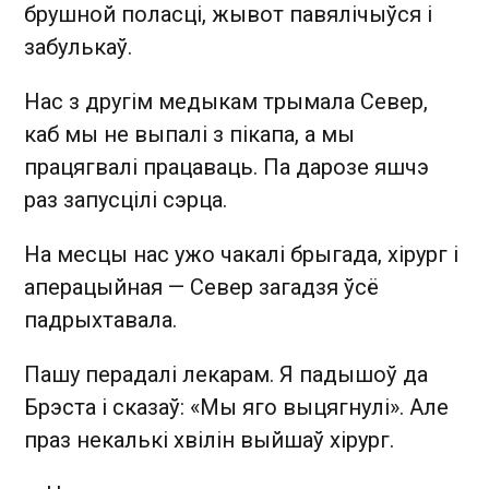
брушной поласці, жывот павялічыўся і
забулькаў.
Нас з другім медыкам трымала Север,
каб мы не выпалі з пікапа, а мы
працягвалі працаваць. Па дарозе яшчэ
раз запусцілі сэрца.
На месцы нас ужо чакалі брыгада, хірург і
аперацыйная — Север загадзя ўсё
падрыхтавала.
Пашу перадалі лекарам. Я падышоў да
Брэста і сказаў: «Мы яго выцягнулі». Але
праз некалькі хвілін выйшаў хірург.