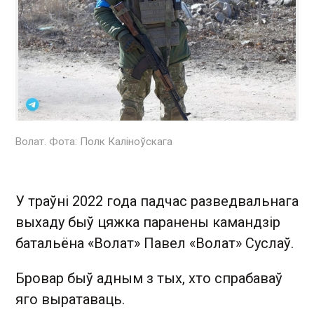
Волат. Фота: Полк Каліноўскага
У траўні 2022 года падчас разведвальнага
выхаду быў цяжка паранены камандзір
батальёна «Волат» Павел «Волат» Суслаў.
Бровар быў адным з тых, хто спрабаваў
яго выратаваць.