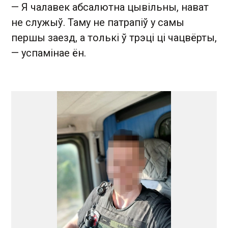
— Я чалавек абсалютна цывільны, нават
не служыў. Таму не патрапіў у самы
першы заезд, а толькі ў трэці ці чацвёрты,
— успамінае ён.