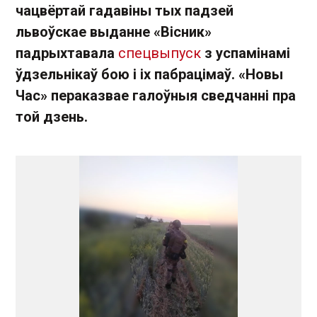
чацвёртай гадавіны тых падзей
львоўскае выданне «Вісник»
падрыхтавала
спецвыпуск
з успамінамі
ўдзельнікаў бою і іх пабрацімаў. «Новы
Час» пераказвае галоўныя сведчанні пра
той дзень.