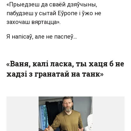
«Прыедзеш да сваёй дзяўчыны,
пабудзеш у сытай Еўропе і ўжо не
захочаш вяртацца».
Я напісаў, але не паспеў...
«Ваня, калі ласка, ты хаця б не
хадзі з гранатай на танк»