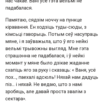
нас чакае. Вані ўсё гэта вельмі не
падабалася.
Памятаю, сядзім ноччу на пункце
кіравання. Ён ходзіць туды-сюды, з
кімсьці гаворыць. Потым сеў насупраць
мяне, і я заўважыла, што ў яго нейкі
вельмі трывожны выгляд. Мне гэта
страшэнна не падабалася, і ў нейкі
момант у мяне было дзікае жаданне
схапіць яго за руку і сказаць: « Ваня, усё
пох..., паехалі адсюль! Няхай нам дадуць
піз... і няхай. Не ведаю, што з намі
зробяць, але давай проста звалім з
сектара».