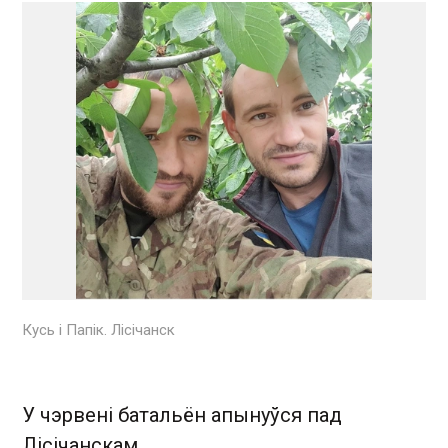
Кусь і Папік. Лісічанск
У чэрвені батальён апынуўся пад
Лісічанскам.