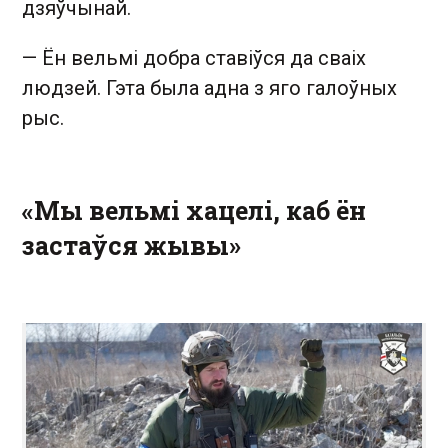
дзяўчынай.
— Ён вельмі добра ставіўся да сваіх
людзей. Гэта была адна з яго галоўных
рыс.
«Мы вельмі хацелі, каб ён
застаўся жывы»