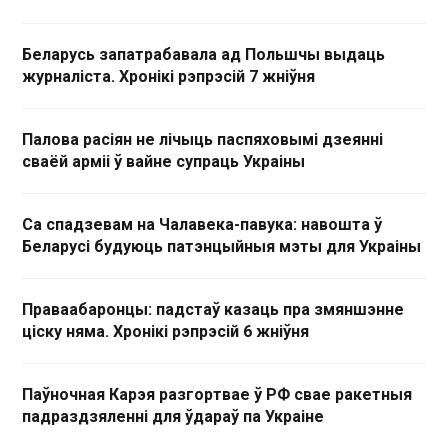
Беларусь запатрабавала ад Польшчы выдаць
журналіста. Хронікі рэпрэсій 7 жніўня
Палова расіян не лічыць паспяховымі дзеянні
сваёй арміі ў вайне супраць Украіны
Са спадзевам на Чалавека-павука: навошта ў
Беларусі будуюць патэнцыйныя мэты для Украіны
Праваабаронцы: падстаў казаць пра змяншэнне
ціску няма. Хронікі рэпрэсій 6 жніўня
Паўночная Карэя разгортвае ў РФ свае ракетныя
падраздзяленні для ўдараў па Украіне