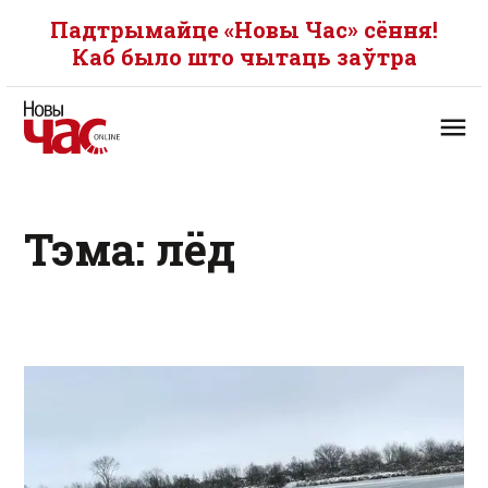
Падтрымайце «Новы Час» сёння!
Каб было што чытаць заўтра
Тэма: лёд