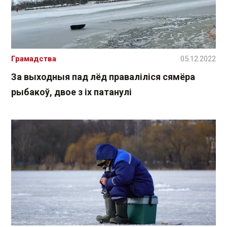
Грамадства
05.12.2022
За выходныя пад лёд праваліліся сямёра
рыбакоў, двое з іх патанулі