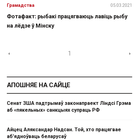
Грамадства
05.03.2021
Фотафакт: рыбакі працягваюць лавіць рыбу
на лёдзе ў Мінску
1
‹
›
АПОШНЯЕ НА САЙЦЕ
Сенат ЗША падтрымаў законапраект Ліндсі Грэма
аб «пякельных» санкцыях супраць РФ
Айцец Аляксандар Надсан. Той, хто працягвае
аб'ядноўваць беларусаў