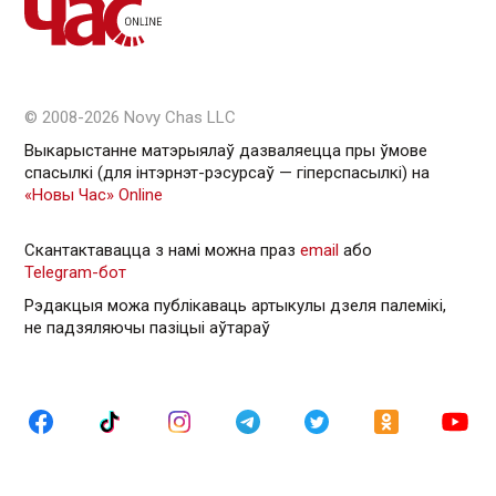
© 2008-2026 Novy Chas LLC
Выкарыстанне матэрыялаў дазваляецца пры ўмове
спасылкі (для інтэрнэт-рэсурсаў — гiперспасылкi) на
«Новы Час» Online
Скантактавацца з намі можна праз
email
або
Telegram-бот
Рэдакцыя можа публікаваць артыкулы дзеля палемікі,
не падзяляючы пазіцыі аўтараў