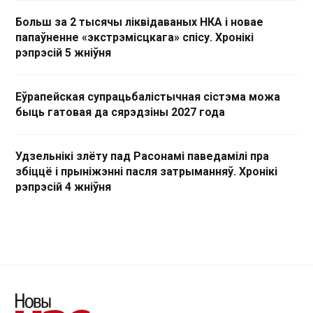
Больш за 2 тысячы ліквідаваных НКА і новае
папаўненне «экстрэмісцкага» спісу. Хронікі
рэпрэсій 5 жніўня
Еўрапейская супрацьбалістычная сістэма можа
быць гатовая да сярэдзіны 2027 года
Удзельнікі злёту пад Расонамі паведамілі пра
збіццё і прыніжэнні пасля затрыманняў. Хронікі
рэпрэсій 4 жніўня