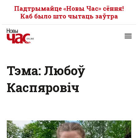
Падтрымайце «Новы Час» сёння!
Каб было што чытаць заўтра
Тэма: Любоў
Каспяровіч