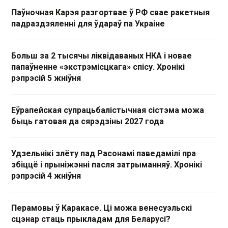
Паўночная Карэя разгортвае ў РФ свае ракетныя
падраздзяленні для ўдараў па Украіне
Больш за 2 тысячы ліквідаваных НКА і новае
папаўненне «экстрэмісцкага» спісу. Хронікі
рэпрэсій 5 жніўня
Еўрапейская супрацьбалістычная сістэма можа
быць гатовая да сярэдзіны 2027 года
Удзельнікі злёту пад Расонамі паведамілі пра
збіццё і прыніжэнні пасля затрыманняў. Хронікі
рэпрэсій 4 жніўня
Перамовы ў Каракасе. Ці можа венесуэльскі
сцэнар стаць прыкладам для Беларусі?