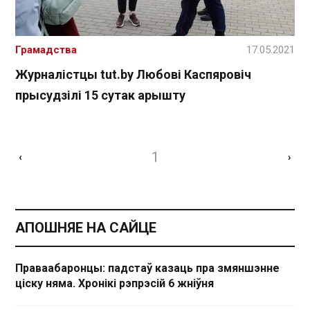
Грамадства
17.05.2021
Журналістцы tut.by Любові Каспяровіч
прысудзілі 15 сутак арышту
1
‹
›
АПОШНЯЕ НА САЙЦЕ
Праваабаронцы: падстаў казаць пра змяншэнне
ціску няма. Хронікі рэпрэсій 6 жніўня