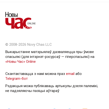
© 2008-2026 Novy Chas LLC
Выкарыстанне матэрыялаў дазваляецца пры ўмове
спасылкі (для інтэрнэт-рэсурсаў — гiперспасылкi) на
«Новы Час» Online
Скантактавацца з намі можна праз
email
або
Telegram-бот
Рэдакцыя можа публікаваць артыкулы дзеля палемікі,
не падзяляючы пазіцыі аўтараў