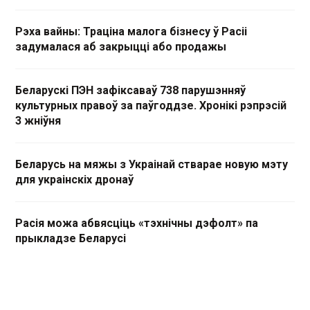
Рэха вайны: Траціна малога бізнесу ў Расіі
задумалася аб закрыцці або продажы
Беларускі ПЭН зафіксаваў 738 парушэнняў
культурных правоў за паўгоддзе. Хронікі рэпрэсій
3 жніўня
Беларусь на мяжы з Украінай стварае новую мэту
для украінскіх дронаў
Расія можа абвясціць «тэхнічны дэфолт» па
прыкладзе Беларусі