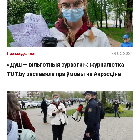
Грамадства
29.05.2021
«Душ — вільготныя сурвэткі»: журналістка
TUT.by распавяла пра ўмовы на Акрэсціна