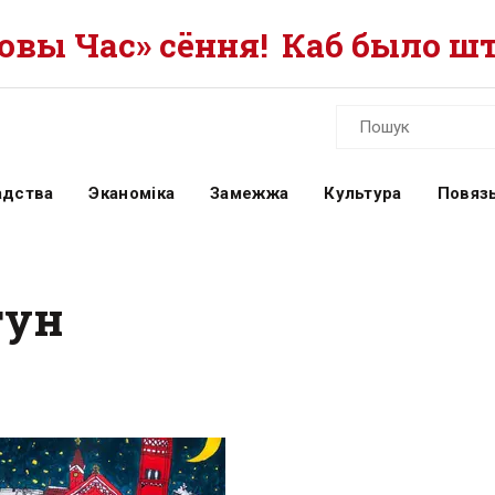
вы Час» сёння!
Каб было шт
адства
Эканоміка
Замежжа
Культура
Повязь
гун