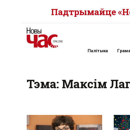
Падтрымайце «Но
Палітыка
Грам
Тэма: Максім Ла