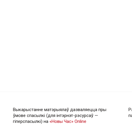
Выкарыстанне матэрыялаў дазваляецца пры
Р
ўмове спасылкі (для інтэрнэт-рэсурсаў —
п
гiперспасылкi) на
«Новы Час» Online