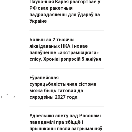
Паўночная Карэя разгортвае ў
РФ свае ракетныя
падраздзяленні для ўдараў па
Украіне
Больш за 2 тысячы
ліквідаваных НКА і новае
папаўненне «экстрэмісцкага»
спісу. Хронікі рэпрэсій 5 жніўня
Еўрапейская
супрацьбалістычная сістэма
можа быць гатовая да
1
‹
›
сярэдзіны 2027 года
Удзельнікі злёту пад Расонамі
паведамілі пра збіццё і
прыніжэнні пасля затрыманняў.