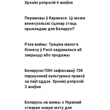
Хронікі рэпрэсій 4 жніўня
Перамовы ў Каракасе. Ці можа
венесуэльскі сцэнар стаць
прыкладам для Беларусі?
Рэха вайны: Траціна малога
бізнесу ў Расіі задумалася аб
закрыцці або продажы
Беларускі ПЭН зафіксаваў 738
парушэнняў культурных правоў
за паўгоддзе. Хронікі рэпрэсій
3 жніўня
Беларусь на мяжы з Украінай
стварае новую мэту для