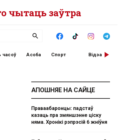
о чытаць заўтра
 часоў
Асоба
Спорт
Відэа
АПОШНЯЕ НА САЙЦЕ
Праваабаронцы: падстаў
казаць пра змяншэнне ціску
няма. Хронікі рэпрэсій 6 жніўня