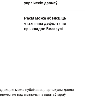
украінскіх дронаў
Расія можа абвясціць
«тэхнічны дэфолт» па
прыкладзе Беларусі
эдакцыя можа публікаваць артыкулы дзеля
алемікі, не падзяляючы пазіцыі аўтараў