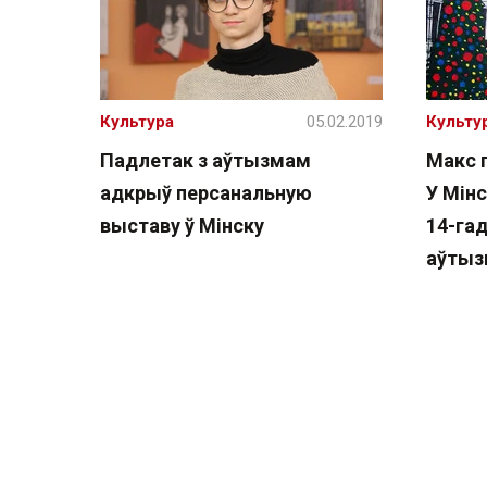
Культура
05.02.2019
Культу
Падлетак з аўтызмам
Макс 
адкрыў персанальную
У Мін
выставу ў Мінску
14-га
аўты