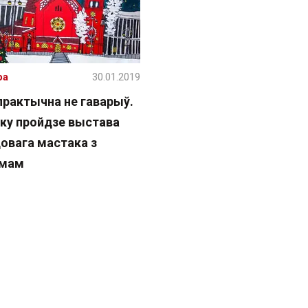
ра
30.01.2019
практычна не гаварыў.
ску пройдзе выстава
довага мастака з
змам