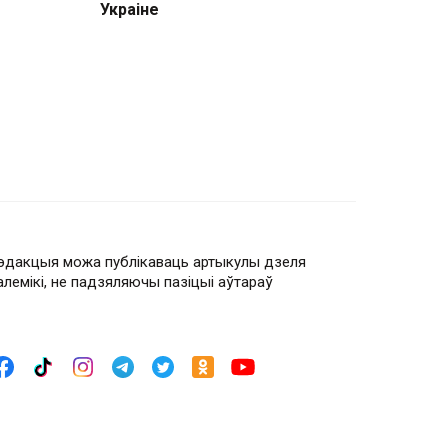
Украіне
эдакцыя можа публікаваць артыкулы дзеля
алемікі, не падзяляючы пазіцыі аўтараў