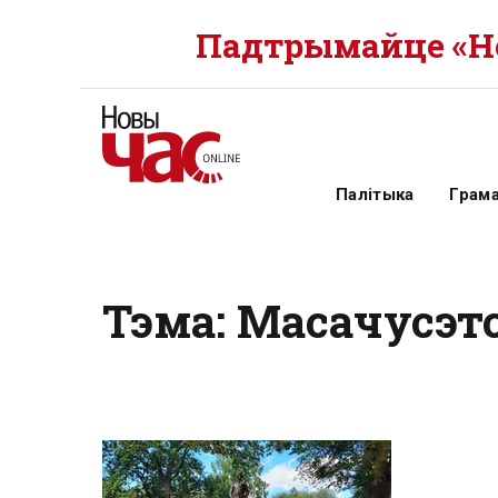
Падтрымайце «Но
Палітыка
Грам
Тэма: Масачусэт