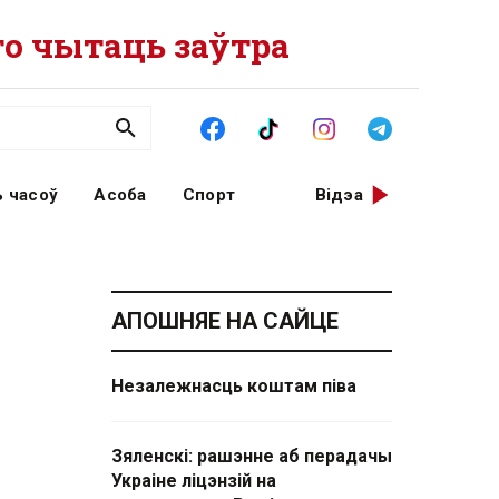
о чытаць заўтра
 часоў
Асоба
Спорт
Відэа
АПОШНЯЕ НА САЙЦЕ
Незалежнасць коштам піва
Зяленскі: рашэнне аб перадачы
Украіне ліцэнзій на