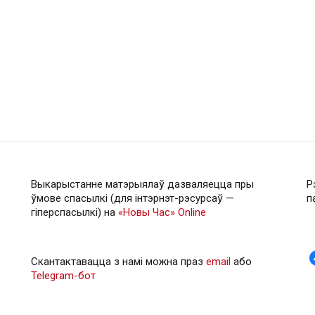
Выкарыстанне матэрыялаў дазваляецца пры
Р
ўмове спасылкі (для інтэрнэт-рэсурсаў —
п
гiперспасылкi) на
«Новы Час» Online
Скантактавацца з намі можна праз
email
або
Telegram-бот