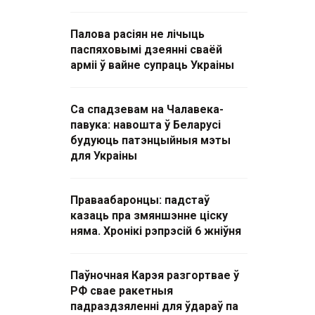
Палова расіян не лічыць
паспяховымі дзеянні сваёй
арміі ў вайне супраць Украіны
Са спадзевам на Чалавека-
павука: навошта ў Беларусі
будуюць патэнцыйныя мэты
для Украіны
Праваабаронцы: падстаў
казаць пра змяншэнне ціску
няма. Хронікі рэпрэсій 6 жніўня
Паўночная Карэя разгортвае ў
РФ свае ракетныя
падраздзяленні для ўдараў па