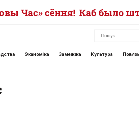
вы Час» сёння!
Каб было шт
адства
Эканоміка
Замежжа
Культура
Повязь
с