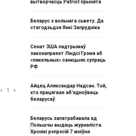
вытворчасць Patriot прынята
Беларус з вольнага сьвету. Да
стагодзьдзя Янкі Запрудніка
Сенат ЗША падтрымаў
законапраект Ліндсі Грэма аб
«пякельных» санкцыях супраць
РФ
Айцец Аляксандар Надсан. Той,
1
‹
›
хто працягвае аб'ядноўваць
беларусаў
Беларусь запатрабавала ад
Польшчы выдаць журналіста.
Хронікі рэпрэсій 7 жніўня