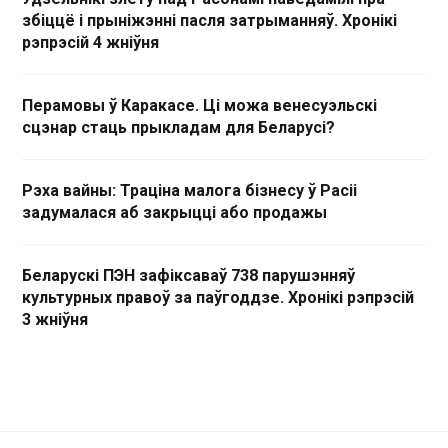
збіццё і прыніжэнні пасля затрыманняў. Хронікі
рэпрэсій 4 жніўня
Перамовы ў Каракасе. Ці можа венесуэльскі
сцэнар стаць прыкладам для Беларусі?
Рэха вайны: Траціна малога бізнесу ў Расіі
задумалася аб закрыцці або продажы
Беларускі ПЭН зафіксаваў 738 парушэнняў
культурных правоў за паўгоддзе. Хронікі рэпрэсій
3 жніўня