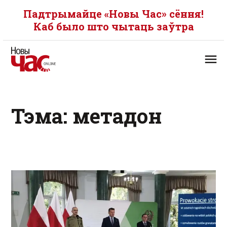
Падтрымайце «Новы Час» сёння!
Каб было што чытаць заўтра
Тэма: метадон