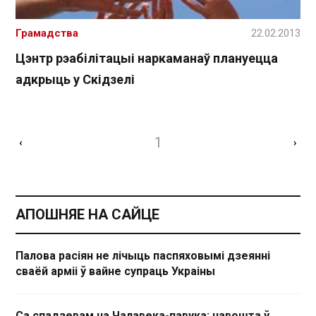
Грамадства
22.02.2013
Цэнтр рэабілітацыі наркаманаў плануецца
адкрыць у Скідзелі
1
‹
›
АПОШНЯЕ НА САЙЦЕ
Палова расіян не лічыць паспяховымі дзеянні
сваёй арміі ў вайне супраць Украіны
Са спадзевам на Чалавека-павука: навошта ў