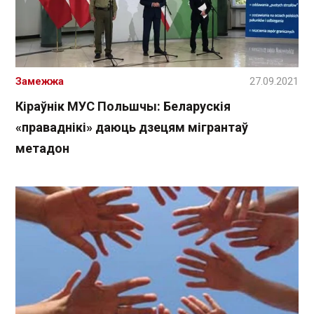
Замежжа
27.09.2021
Кіраўнік МУС Польшчы: Беларускія
«праваднікі» даюць дзецям мігрантаў
метадон