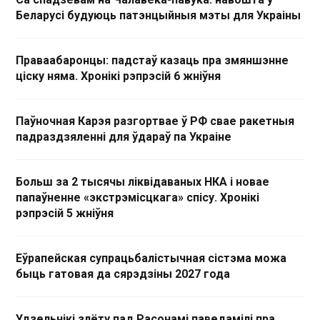
Беларусі будуюць патэнцыйныя мэты для Украіны
Праваабаронцы: падстаў казаць пра змяншэнне
ціску няма. Хронікі рэпрэсій 6 жніўня
Паўночная Карэя разгортвае ў РФ свае ракетныя
падраздзяленні для ўдараў па Украіне
Больш за 2 тысячы ліквідаваных НКА і новае
папаўненне «экстрэмісцкага» спісу. Хронікі
рэпрэсій 5 жніўня
Еўрапейская супрацьбалістычная сістэма можа
быць гатовая да сярэдзіны 2027 года
Удзельнікі злёту пад Расонамі паведамілі пра