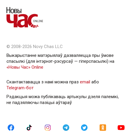
© 2008-2026 Novy Chas LLC
Выкарыстанне матэрыялаў дазваляецца пры ўмове
спасылкі (для інтэрнэт-рэсурсаў — гiперспасылкi) на
«Новы Час» Online
Скантактавацца з намі можна праз
email
або
Telegram-бот
Рэдакцыя можа публікаваць артыкулы дзеля палемікі,
не падзяляючы пазіцыі аўтараў