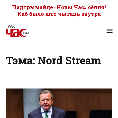
Падтрымайце «Новы Час» сёння!
Каб было што чытаць заўтра
Тэма: Nord Stream