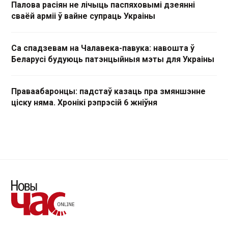
Палова расіян не лічыць паспяховымі дзеянні
сваёй арміі ў вайне супраць Украіны
Са спадзевам на Чалавека-павука: навошта ў
Беларусі будуюць патэнцыйныя мэты для Украіны
Праваабаронцы: падстаў казаць пра змяншэнне
ціску няма. Хронікі рэпрэсій 6 жніўня