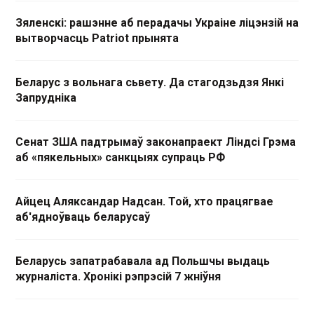
Зяленскі: рашэнне аб перадачы Украіне ліцэнзій на
вытворчасць Patriot прынята
Беларус з вольнага сьвету. Да стагодзьдзя Янкі
Запрудніка
Сенат ЗША падтрымаў законапраект Ліндсі Грэма
аб «пякельных» санкцыях супраць РФ
Айцец Аляксандар Надсан. Той, хто працягвае
аб'ядноўваць беларусаў
Беларусь запатрабавала ад Польшчы выдаць
журналіста. Хронікі рэпрэсій 7 жніўня