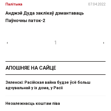
Палітыка
07.04.2022
Анджэй Дуда заклікаў дэмантаваць
Паўночны паток-2
1
‹
›
АПОШНЯЕ НА САЙЦЕ
Зяленскі: Расійская вайна будзе ўсё больш
адчувальнай у іх дома, у Расіі
Незалежнасць коштам піва