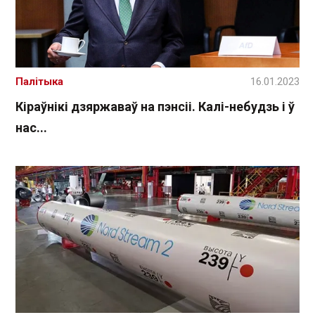
Палітыка
16.01.2023
Кіраўнікі дзяржаваў на пэнсіі. Калі-небудзь і ў
нас...