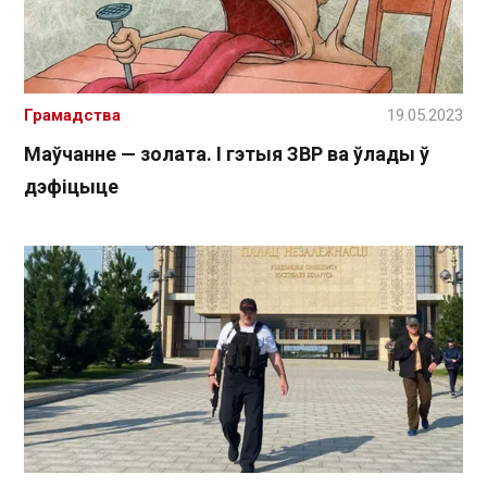
Грамадства
19.05.2023
Маўчанне — золата. І гэтыя ЗВР ва ўлады ў
дэфіцыце