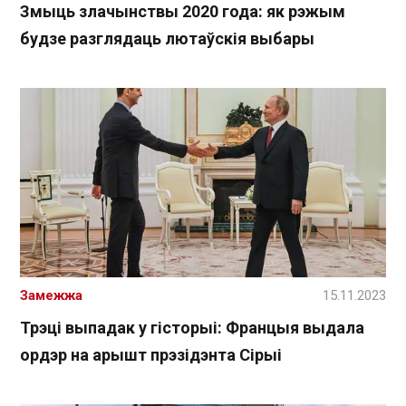
Змыць злачынствы 2020 года: як рэжым
будзе разглядаць лютаўскія выбары
Замежжа
15.11.2023
Трэці выпадак у гісторыі: Францыя выдала
ордэр на арышт прэзідэнта Сірыі