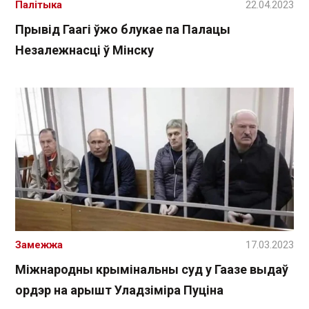
Палітыка
22.04.2023
Прывід Гаагі ўжо блукае па Палацы
Незалежнасці ў Мінску
Замежжа
17.03.2023
Міжнародны крымінальны суд у Гаазе выдаў
ордэр на арышт Уладзіміра Пуціна