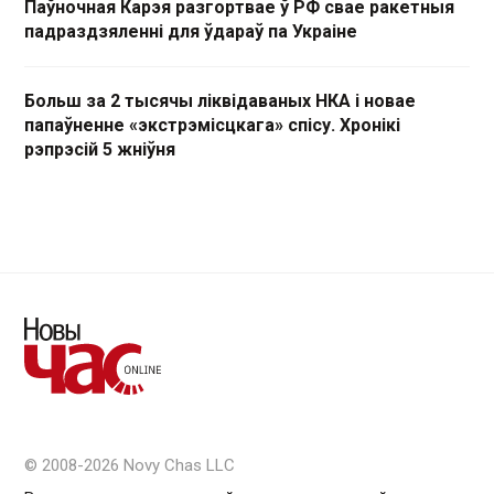
Паўночная Карэя разгортвае ў РФ свае ракетныя
падраздзяленні для ўдараў па Украіне
Больш за 2 тысячы ліквідаваных НКА і новае
папаўненне «экстрэмісцкага» спісу. Хронікі
рэпрэсій 5 жніўня
© 2008-2026 Novy Chas LLC