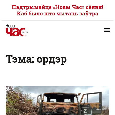
Падтрымайце «Новы Час» сёння!
Каб было што чытаць заўтра
Тэма: ордэр