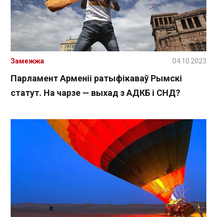
Замежжа
04.10.2023
Парламент Арменіі ратыфікаваў Рымскі
статут. На чарзе — выхад з АДКБ і СНД?