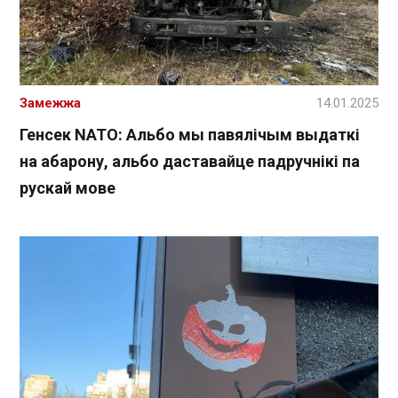
Замежжа
14.01.2025
Генсек NATO: Альбо мы павялічым выдаткі
на абарону, альбо даставайце падручнікі па
рускай мове