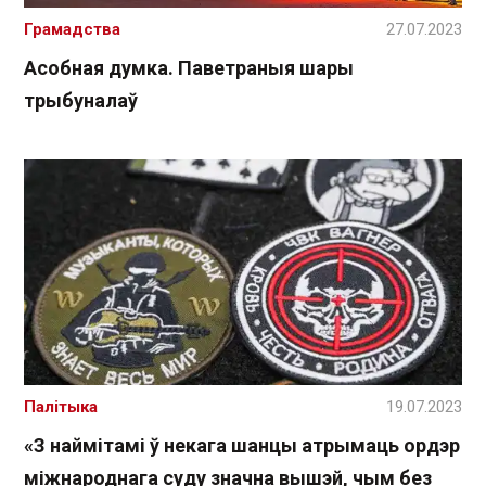
Грамадства
27.07.2023
Асобная думка. Паветраныя шары
трыбуналаў
Палітыка
19.07.2023
«З наймітамі ў некага шанцы атрымаць ордэр
міжнароднага суду значна вышэй, чым без