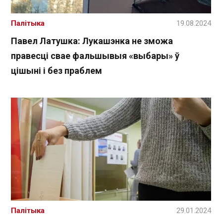
Палітыка
19.08.2024
Павел Латушка: Лукашэнка не зможа
правесці свае фальшывыя «выбары» ў
цішыні і без праблем
Палітыка
29.01.2024