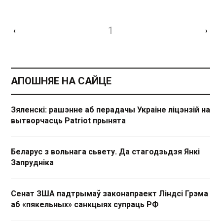
1
‹
›
АПОШНЯЕ НА САЙЦЕ
Зяленскі: рашэнне аб перадачы Украіне ліцэнзій на
вытворчасць Patriot прынята
Беларус з вольнага сьвету. Да стагодзьдзя Янкі
Запрудніка
Сенат ЗША падтрымаў законапраект Ліндсі Грэма
аб «пякельных» санкцыях супраць РФ