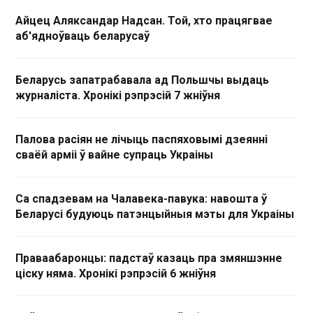
Айцец Аляксандар Надсан. Той, хто працягвае
аб'ядноўваць беларусаў
Беларусь запатрабавала ад Польшчы выдаць
журналіста. Хронікі рэпрэсій 7 жніўня
Палова расіян не лічыць паспяховымі дзеянні
сваёй арміі ў вайне супраць Украіны
Са спадзевам на Чалавека-павука: навошта ў
Беларусі будуюць патэнцыйныя мэты для Украіны
Праваабаронцы: падстаў казаць пра змяншэнне
ціску няма. Хронікі рэпрэсій 6 жніўня