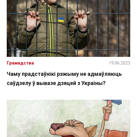
Грамадства
19.06.2023
Чаму прадстаўнікі рэжыму не адмаўляюць
саўдзелу ў вывазе дзяцей з Украіны?