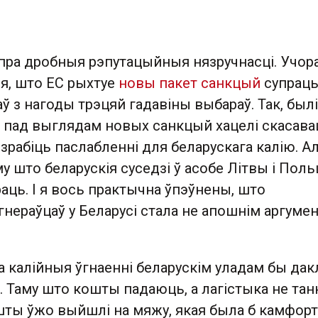
пра дробныя рэпутацыйныя нязручнасці. Учора
ся, што ЕС рыхтуе
новы пакет санкцый
супрац
аў з нагоды трэцяй гадавіны выбараў. Так, былі
ія пад выглядам новых санкцый хацелі скасава
 зрабіць паслабленні для беларускага калію. А
у што беларускія суседзі ў асобе Літвы і Пол
аць. І я вось практычна ўпэўнены, што
нераўцаў у Беларусі стала не апошнім аргумен
а калійныя ўгнаенні беларускім уладам бы да
. Таму што кошты падаюць, а лагістыка не танн
шты ўжо выйшлі на мяжу, якая была б камфор