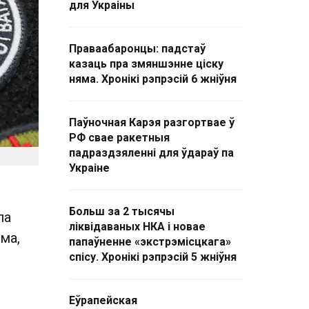
для Украіны
Праваабаронцы: падстаў
казаць пра змяншэнне ціску
няма. Хронікі рэпрэсій 6 жніўня
Паўночная Карэя разгортвае ў
РФ свае ракетныя
падраздзяленні для ўдараў па
Украіне
Больш за 2 тысячы
па
ліквідаваных НКА і новае
ма,
папаўненне «экстрэмісцкага»
спісу. Хронікі рэпрэсій 5 жніўня
Еўрапейская