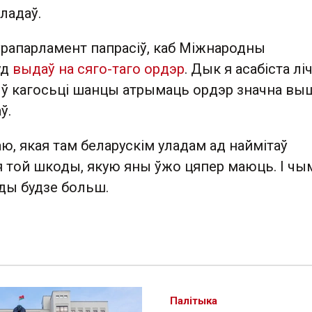
уладаў.
ўрапарламент папрасіў, каб Міжнародны
уд
выдаў на сяго-таго ордэр
. Дык я асабіста ліч
і ў кагосьці шанцы атрымаць ордэр значна вы
ў.
ю, якая там беларускім уладам ад наймітаў
я той шкоды, якую яны ўжо цяпер маюць. І чы
ды будзе больш.
Палітыка