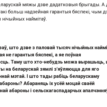
беларускай мяжы дзве дадатковыя брыгады. А 
такі больш надзейная гарантыя бяспекі, чым д
 нічыйных наймітаў.
азаў, што дзве з паловай тысяч нічыйных найм
ая не гарантыя бяспекі, а яе поўная
асць. Таму што хто-небудзь можа вырашыць,
ы на беларускай зямлі з'яўляюцца для яго
ннай мэтай. І што тады рабіць беларускаму
 абароны? Абараняць іх усёй моцай сваёй
ай абароны і сельскагаспадарчых апалчэння