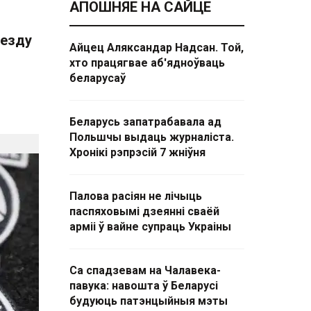
АПОШНЯЕ НА САЙЦЕ
ўезду
Айцец Аляксандар Надсан. Той,
л
хто працягвае аб'ядноўваць
беларусаў
Беларусь запатрабавала ад
Польшчы выдаць журналіста.
Хронікі рэпрэсій 7 жніўня
Палова расіян не лічыць
паспяховымі дзеянні сваёй
арміі ў вайне супраць Украіны
Са спадзевам на Чалавека-
павука: навошта ў Беларусі
будуюць патэнцыйныя мэты