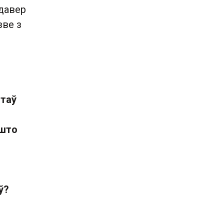
давер
зве з
ітаў
 што
ў?