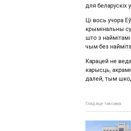
для беларускіх 
Ці вось учора Е
крымінальны с
што з наймітам
чым без найміта
Карацей не веда
карысць, акрам
далей, тым шко
Глядзіце таксама