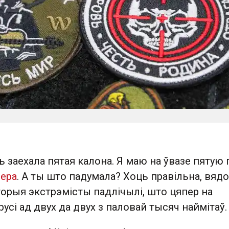
ь заехала пятая калона. Я маю на ўвазе пятую 
нера
. А ты што падумала? Хоць правільна, вядо
торыя экстрэмісты падлічылі, што цяпер на
усі ад двух да двух з паловай тысяч наймітаў.