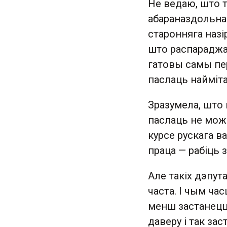
Не ведаю, што 
абараназдольнас
старонняга назі
што распараджа
гатовы самы пер
паслаць найміта
Зразумела, што н
паслаць не можа
курсе рускага в
праца — рабіць 
Але такіх дэпута
часта. І чым ча
менш застанецца
даверу і так з