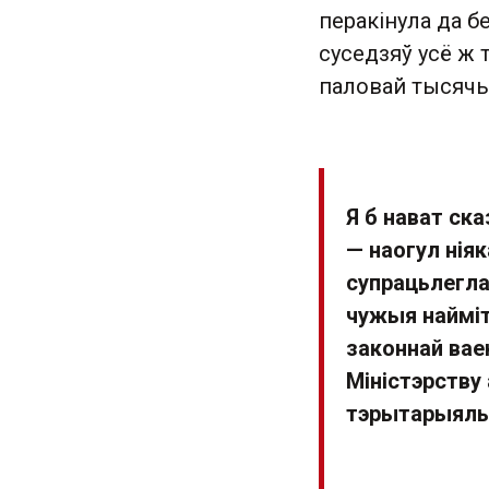
перакінула да 
суседзяў усё ж 
паловай тысячы
Я б нават ск
— наогул ніяк
супрацьлегл
чужыя найміт
законнай вае
Міністэрству
тэрытарыяльн