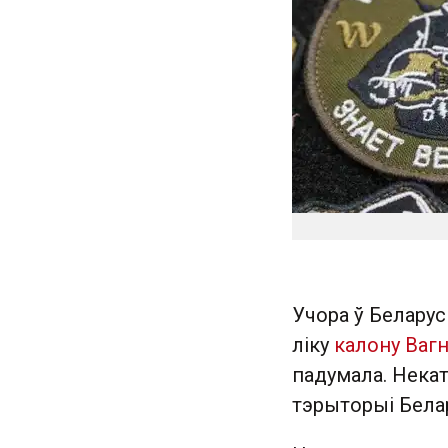
Учора ў Беларус
ліку
калону Ваг
падумала. Нека
тэрыторыі Белар