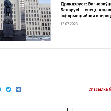
Дракахруст: Вагнераўц
Беларусі — спецыяльн
інфармацыйная апера
Спасылка 