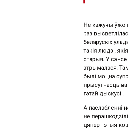
Не кажучы ўжо 
раз высветліла
беларускіх улад
такія людзі, як
старыя. У сэнсе
атрымалася. Там
былі моцна супр
прысутнасць ваг
гэтай дыскусіі.
А паслабленні н
не перашкодзілі
цяпер гэтыя ко