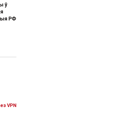
ы ў
ая
цыя РФ
без VPN