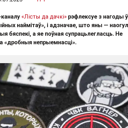
-каналу
«Лісты да дачкі»
рэфлексуе з нагоды 
ыйных наймітаў», і адзначае, што яны — наогу
тыя бяспекі, а яе поўная супрацьлегласць. Не
а «дробныя непрыемнасці».