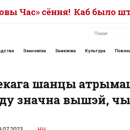
вы Час» сёння!
Каб было шт
адства
Эканоміка
Замежжа
Культура
Повязь
некага шанцы атрыма
ду значна вышэй, чы
9.07.2023
НЧ