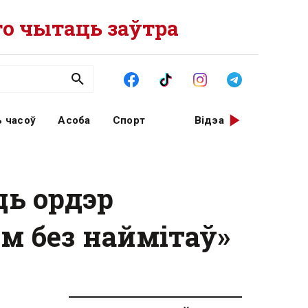
о чытаць заўтра
 часоў
Асоба
Спорт
Відэа
ць ордэр
м без наймітаў»