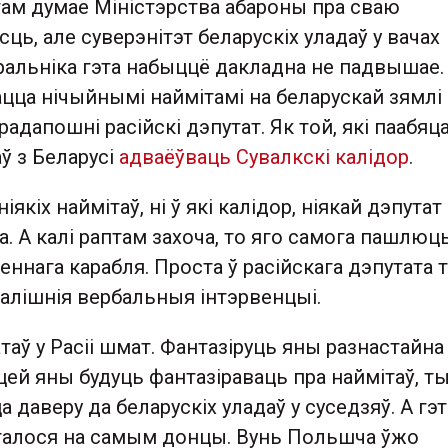
там думае Міністэрства абароны пра сваю
ць, але суверэнітэт беларускіх уладаў у вачах
ральніка гэта набыццё дакладна не падвышае.
цца нічыйнымі наймітамі на беларускай зямлі
адапошні расійскі дэпутат. Як той, які паабяц
ў з Беларусі
адваёўваць Сувалкскі калідор
.
іякіх наймітаў, ні ў які калідор, ніякай дэпутат
. А калі раптам захоча, то яго самога пашлюц
аеннага карабля. Проста ў расійскага дэпутата 
залішнія вербальныя інтэрвенцыі.
таў у Расіі шмат. Фантазіруць яны разнастайна 
сцей яны будуць фантазіраваць пра наймітаў, т
 даверу да беларускіх уладаў у суседзяў. А гэт
асталося на самым донцы. Вунь Польшча ўжо