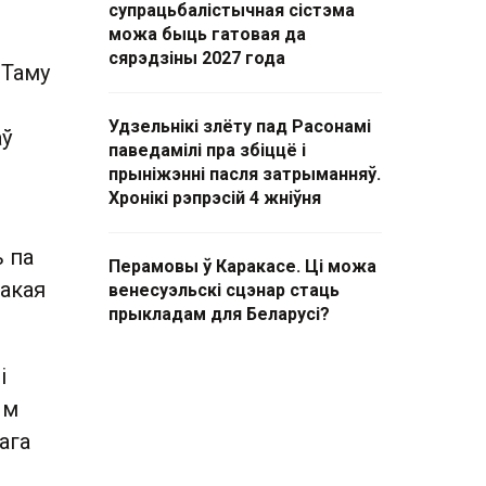
супрацьбалістычная сістэма
можа быць гатовая да
сярэдзіны 2027 года
 Таму
Удзельнікі злёту пад Расонамі
аў
паведамілі пра збіццё і
прыніжэнні пасля затрыманняў.
Хронікі рэпрэсій 4 жніўня
ь па
Перамовы ў Каракасе. Ці можа
такая
венесуэльскі сцэнар стаць
прыкладам для Беларусі?
і
ым
ага