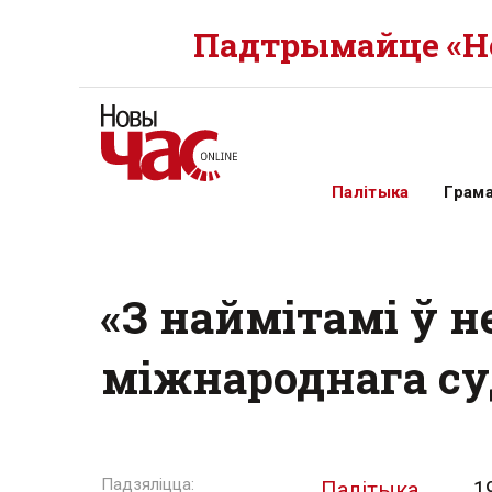
Падтрымайце «Но
Палітыка
Грам
«З наймітамі ў 
міжнароднага су
Палітыка
1