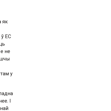
 як
ь
 ў ЕС
ць
ле не
ьшчы
там у
кладна
ее. І
тнай