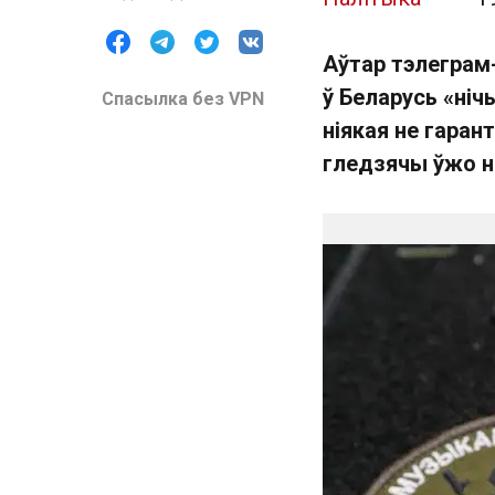
Аўтар тэлеграм
ў Беларусь «ніч
Спасылка без VPN
ніякая не гаран
гледзячы ўжо н