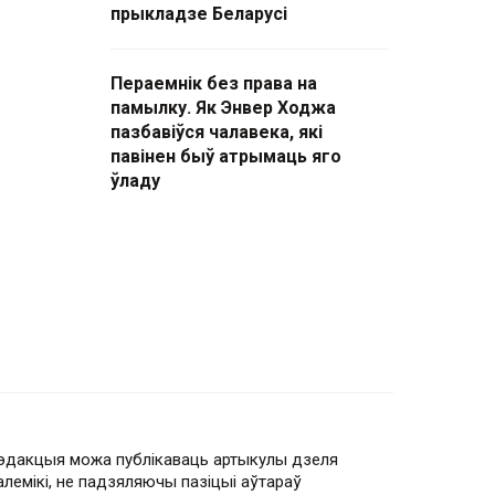
прыкладзе Беларусі
Пераемнік без права на
памылку. Як Энвер Ходжа
пазбавіўся чалавека, які
павінен быў атрымаць яго
ўладу
эдакцыя можа публікаваць артыкулы дзеля
алемікі, не падзяляючы пазіцыі аўтараў