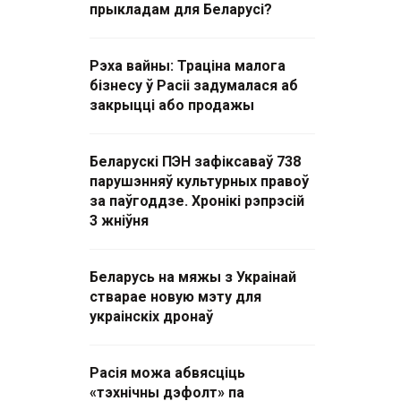
прыкладам для Беларусі?
Рэха вайны: Траціна малога
бізнесу ў Расіі задумалася аб
закрыцці або продажы
Беларускі ПЭН зафіксаваў 738
парушэнняў культурных правоў
за паўгоддзе. Хронікі рэпрэсій
3 жніўня
Беларусь на мяжы з Украінай
стварае новую мэту для
украінскіх дронаў
Расія можа абвясціць
«тэхнічны дэфолт» па