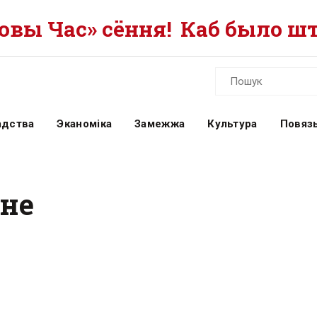
вы Час» сёння!
Каб было шт
адства
Эканоміка
Замежжа
Культура
Повязь
нне