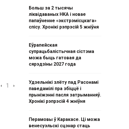
Больш за 2 тысячы
ліквідаваных НКА і новае
папаўненне «экстрэмісцкага»
спісу. Хронікі рэпрэсій 5 жніўня
Еўрапейская
супрацьбалістычная сістэма
можа быць гатовая да
сярэдзіны 2027 года
Удзельнікі злёту пад Расонамі
1
‹
›
паведамілі пра збіццё і
прыніжэнні пасля затрыманняў.
Хронікі рэпрэсій 4 жніўня
Перамовы ў Каракасе. Ці можа
венесуэльскі сцэнар стаць