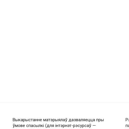
Выкарыстанне матэрыялаў дазваляецца пры
Р
ўмове спасылкі (для інтэрнэт-рэсурсаў —
п