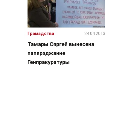
Грамадства
24.04.2013
Тамары Сяргей вынесена
папярэджанне
Генпракуратуры