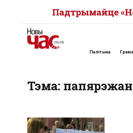
Падтрымайце «Но
Палітыка
Грам
Тэма: папярэжа