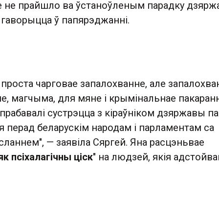
ое не прайшло ва ўстаноўленым парадку дзяр
 гаворыцца ў папярэджанні.
та проста чарговае запалохванне, але запалохва
е, магчыма, для мяне і крымінальнае пакаран
прабавалі сустрэцца з кіраўніком дзяржавы п
я перад беларускім народам і парламентам са
ланнем", — заявіла Сяргей. Яна расцэньвае
як псіхалагічны ціск
" на людзей, якія адстойв