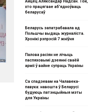
Айцец Аляксандар Надсан. Той,
хто працягвае аб'ядноўваць
беларусаў
Беларусь запатрабавала ад
Польшчы выдаць журналіста.
Хронікі рэпрэсій 7 жніўня
Палова расіян не лічыць
паспяховымі дзеянні сваёй
арміі ў вайне супраць Украіны
Са спадзевам на Чалавека-
павука: навошта ў Беларусі
будуюць патэнцыйныя мэты
для Украіны