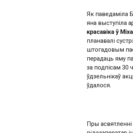
Як паведаміла
яна выступіла а
красавіка ў Міх
планавалі сустр
штогадовым пасл
перадаць яму па
за подпісам 30 
ўдзельнікаў акц
ўдалося.
Пры асвятленні 
відэааператар 