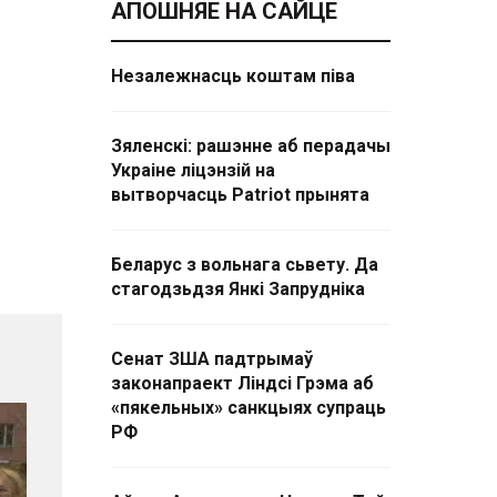
АПОШНЯЕ НА САЙЦЕ
Незалежнасць коштам піва
Зяленскі: рашэнне аб перадачы
Украіне ліцэнзій на
вытворчасць Patriot прынята
Беларус з вольнага сьвету. Да
стагодзьдзя Янкі Запрудніка
Сенат ЗША падтрымаў
законапраект Ліндсі Грэма аб
«пякельных» санкцыях супраць
РФ