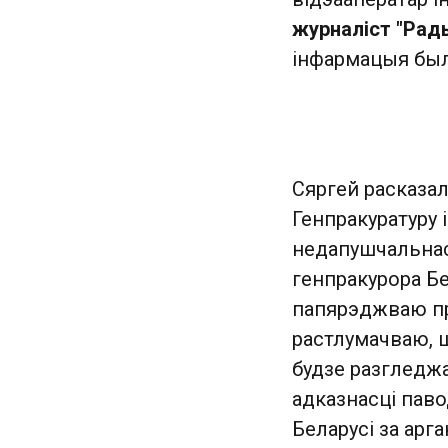
журналіст "Рад
інфармацыя был
Сяргей расказал
Генпракуратуру 
недапушчальнас
генпракурора Б
папярэджваю пр
растлумачваю, 
будзе разгледж
адказнасці паво
Беларусі за арг