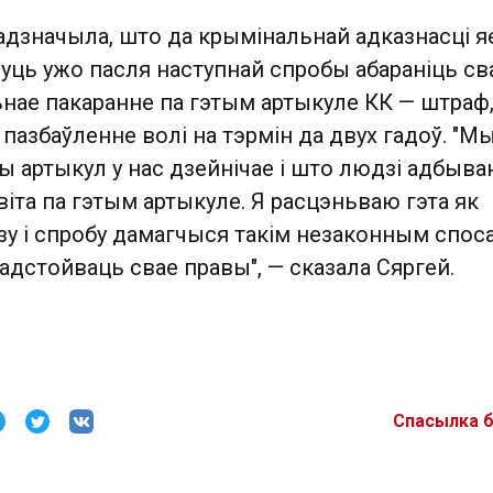
адзначыла, што да крымінальнай адказнасці я
уць ужо пасля наступнай спробы абараніць св
ьнае пакаранне па гэтым артыкуле КК — штраф
пазбаўленне волі на тэрмін да двух гадоў. "М
ы артыкул у нас дзейнічае і што людзі адбыв
іта па гэтым артыкуле. Я расцэньваю гэта як
зу і спробу дамагчыся такім незаконным спос
 адстойваць свае правы", — сказала Сяргей.
Спасылка 