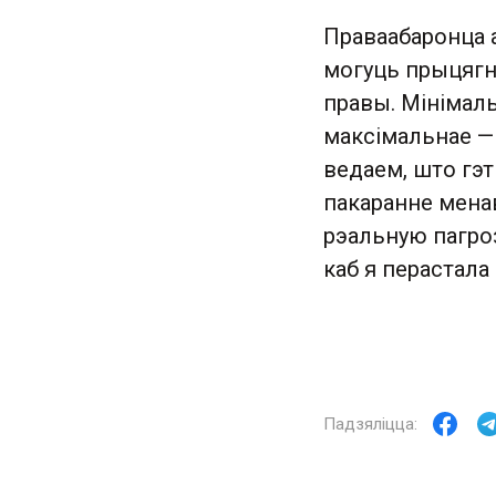
Праваабаронца 
могуць прыцягн
правы. Мінімал
максімальнае — 
ведаем, што гэт
пакаранне менав
рэальную пагро
каб я перастала