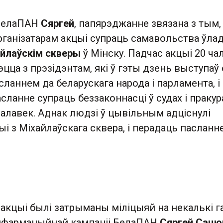
 БелаПАН
Сяргей
, папярэджанне звязана з тым,
рганізатарам акцыі супраць самавольства ўла
айлаўскім скверы
ў Мінску. Падчас акцыі 20 ча
эцца з прэзідэнтам, які ў гэты дзень выступаў 
аннем да беларускага народа і парламента, і
сланне супраць беззаконнасці ў судах і праку
чалавек. Аднак людзі ў цывільным адціснулі
ыі з Міхайлаўскага сквера, і перадаць пасланн
акцыі былі затрыманы міліцыяй на некалькі г
інфармацыйнай кампаніі БелаПАН
Сяргей Сацюк