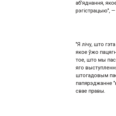
аб'яднання, як
рэгістрацыю", —
"Я лічу, што гэ
якое ўжо пацягн
тое, што мы пас
яго выступленн
штогадовым пас
папярэджанне "
свае правы.