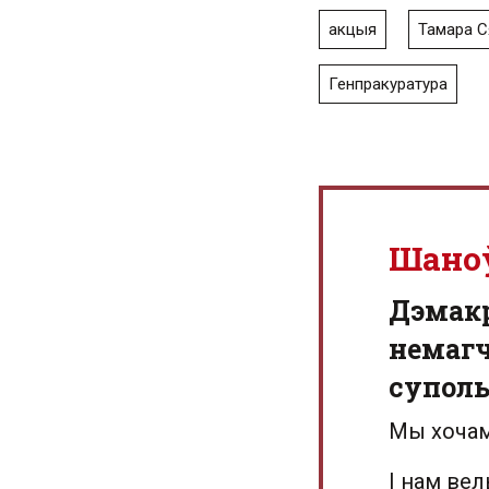
акцыя
Тамара С
Генпракуратура
Шано
Дэмак
немагч
суполь
Мы хочам
І нам ве