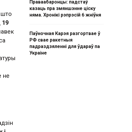
Праваабаронцы: падстаў
казаць пра змяншэнне ціску
 што
няма. Хронікі рэпрэсій 6 жніўня
д
19
лавек
Паўночная Карэя разгортвае ў
са
РФ свае ракетныя
падраздзяленні для ўдараў па
Украіне
ратуры
е не
адзін
 і