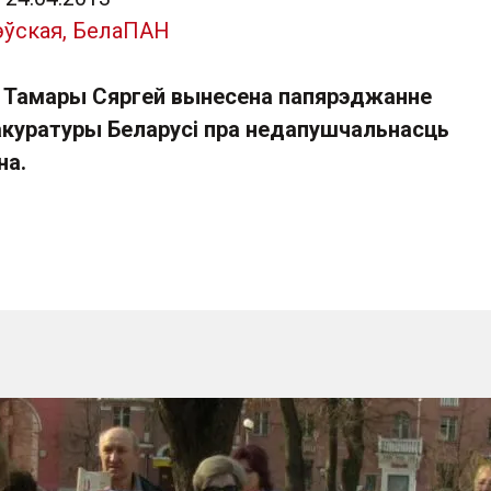
эўская, БелаПАН
 Тамары Сяргей вынесена папярэджанне
акуратуры Беларусі пра недапушчальнасць
на.