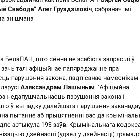
ыё Свабода" Алег Груздзіловіч
, сабраная імі
а знішчана.
а БелаПАН, што сёння яе асабіста запрасілі ў
і зачыталі афіцыйнае папярэджанне пра
ць парушэння закона, падпісанае намеснікам
еларусі
Аляксандрам Лашыным
. "Афіцыйна
а недапушчальнасць парушэння закона і
што ў выпадку далейшага парушэння заканада
ана пытанне аб прыцягненні вас да крыміналь
дле артыкула 193 заўв. Крымінальнага кодэкс
анізацыю дзейнасці (удзел у дзейнасці) грамад