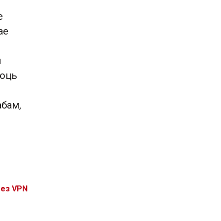
е
ае
,
ы
аюць
абам,
без VPN