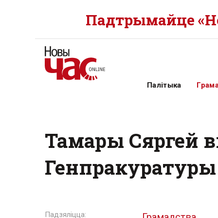
Падтрымайце «Но
Палітыка
Грам
Тамары Сяргей 
Генпракуратуры
Грамадства