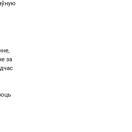
жаўную
нне,
не за
адчас
аюць