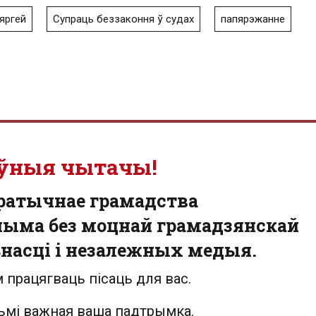
яргей
Супраць беззаконня ў судах
папярэжанне
ўныя чытачы!
ратычнае грамадства
ыма без моцнай грамадзянскай
насці і незалежных медыя.
 працягваць пісаць для вас.
льмі важная ваша падтрымка.