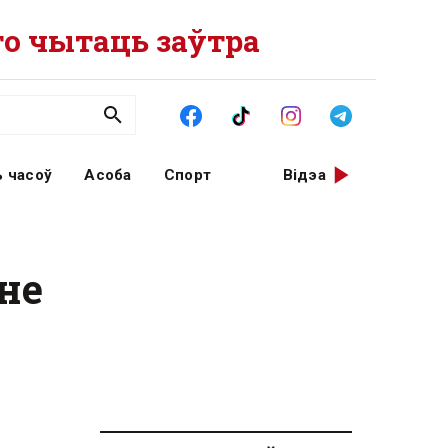
о чытаць заўтра
 часоў
Асоба
Спорт
Відэа
не