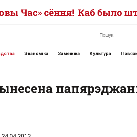
вы Час» сёння!
Каб было шт
адства
Эканоміка
Замежжа
Культура
Повязь
вынесена папярэджан
24.04.2013