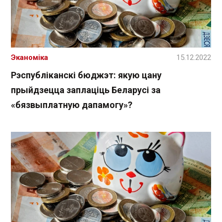
Эканоміка
15.12.2022
Рэспубліканскі бюджэт: якую цану
прыйдзецца заплаціць Беларусі за
«бязвыплатную дапамогу»?