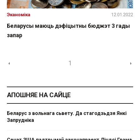
Эканоміка
12.01.2022
Беларусы маюць дэфіцытны бюджэт 3 гады
запар
1
‹
›
АПОШНЯЕ НА САЙЦЕ
Беларус з вольнага сьвету. Да стагодзьдзя Янкі
Запрудніка
Сенат ЗША падтрымаў законапраект Ліндсі Грэма