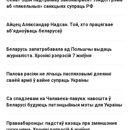
аб «пякельных» санкцыях супраць РФ
Айцец Аляксандар Надсан. Той, хто працягвае
аб'ядноўваць беларусаў
Беларусь запатрабавала ад Польшчы выдаць
журналіста. Хронікі рэпрэсій 7 жніўня
Палова расіян не лічыць паспяховымі дзеянні
сваёй арміі ў вайне супраць Украіны
Са спадзевам на Чалавека-павука: навошта ў
Беларусі будуюць патэнцыйныя мэты для Украіны
Праваабаронцы: падстаў казаць пра змяншэнне
ціску няма. Хронікі рэпрэсій 6 жніўня