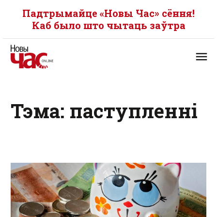
Падтрымайце «Новы Час» сёння!
Каб было што чытаць заўтра
Тэма: паступленні