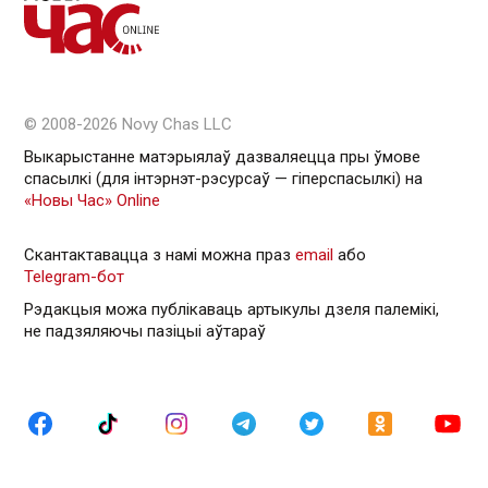
© 2008-2026 Novy Chas LLC
Выкарыстанне матэрыялаў дазваляецца пры ўмове
спасылкі (для інтэрнэт-рэсурсаў — гiперспасылкi) на
«Новы Час» Online
Скантактавацца з намі можна праз
email
або
Telegram-бот
Рэдакцыя можа публікаваць артыкулы дзеля палемікі,
не падзяляючы пазіцыі аўтараў