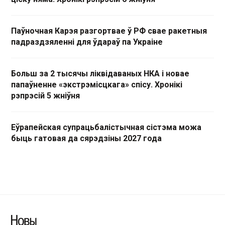
Паўночная Карэя разгортвае ў РФ свае ракетныя
падраздзяленні для ўдараў па Украіне
Больш за 2 тысячы ліквідаваных НКА і новае
папаўненне «экстрэмісцкага» спісу. Хронікі
рэпрэсій 5 жніўня
Еўрапейская супрацьбалістычная сістэма можа
быць гатовая да сярэдзіны 2027 года