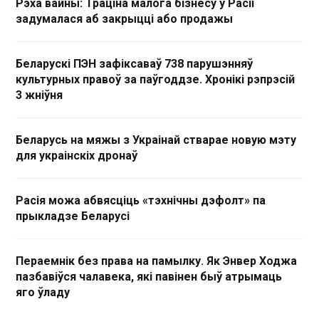
Рэха вайны: Траціна малога бізнесу ў Расіі
задумалася аб закрыцці або продажы
Беларускі ПЭН зафіксаваў 738 парушэнняў
культурных правоў за паўгоддзе. Хронікі рэпрэсій
3 жніўня
Беларусь на мяжы з Украінай стварае новую мэту
для украінскіх дронаў
Расія можа абвясціць «тэхнічны дэфолт» па
прыкладзе Беларусі
Пераемнік без права на памылку. Як Энвер Ходжа
пазбавіўся чалавека, які павінен быў атрымаць
яго ўладу