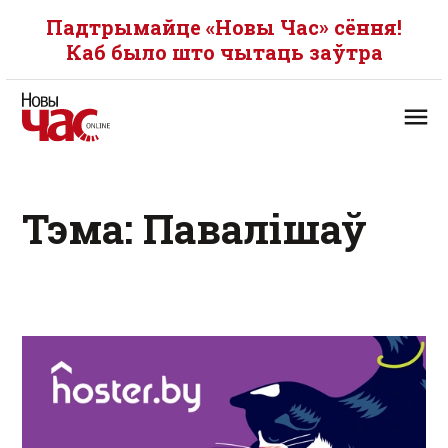
Падтрымайце «Новы Час» сёння!
Каб было што чытаць заўтра
Тэма: Павалішаў