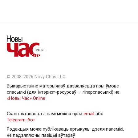
© 2008-2026 Novy Chas LLC
Выкарыстанне матэрыялаў дазваляецца пры ўмове
спасылкі (для інтэрнэт-рэсурсаў — гiперспасылкi) на
«Новы Час» Online
Скантактавацца з намі можна праз
email
або
Telegram-бот
Рэдакцыя можа публікаваць артыкулы дзеля палемікі,
не падзяляючы пазіцыі аўтараў