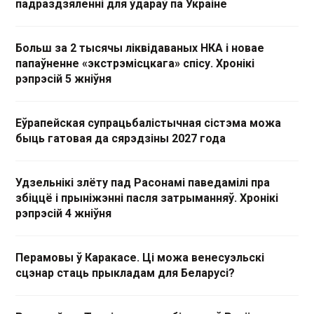
падраздзяленні для ўдараў па Украіне
Больш за 2 тысячы ліквідаваных НКА і новае
папаўненне «экстрэмісцкага» спісу. Хронікі
рэпрэсій 5 жніўня
Еўрапейская супрацьбалістычная сістэма можа
быць гатовая да сярэдзіны 2027 года
Удзельнікі злёту пад Расонамі паведамілі пра
збіццё і прыніжэнні пасля затрыманняў. Хронікі
рэпрэсій 4 жніўня
Перамовы ў Каракасе. Ці можа венесуэльскі
сцэнар стаць прыкладам для Беларусі?