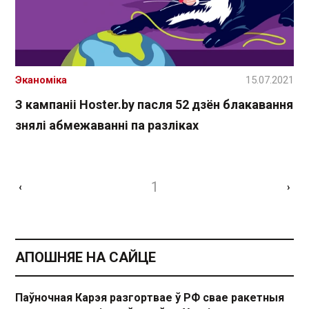
Эканоміка
15.07.2021
З кампаніі Hoster.by пасля 52 дзён блакавання
знялі абмежаванні па разліках
1
‹
›
АПОШНЯЕ НА САЙЦЕ
Паўночная Карэя разгортвае ў РФ свае ракетныя