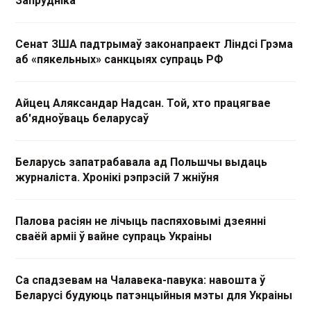
Запрудніка
Сенат ЗША падтрымаў законапраект Ліндсі Грэма
аб «пякельных» санкцыях супраць РФ
Айцец Аляксандар Надсан. Той, хто працягвае
аб'ядноўваць беларусаў
Беларусь запатрабавала ад Польшчы выдаць
журналіста. Хронікі рэпрэсій 7 жніўня
Палова расіян не лічыць паспяховымі дзеянні
сваёй арміі ў вайне супраць Украіны
Са спадзевам на Чалавека-павука: навошта ў
Беларусі будуюць патэнцыйныя мэты для Украіны