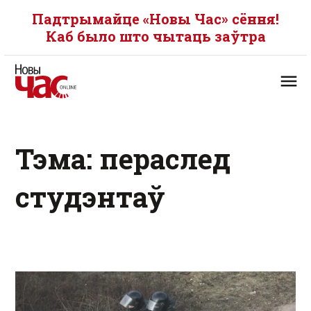
Падтрымайце «Новы Час» сёння!
Каб было што чытаць заўтра
Тэма: пераслед
студэнтаў