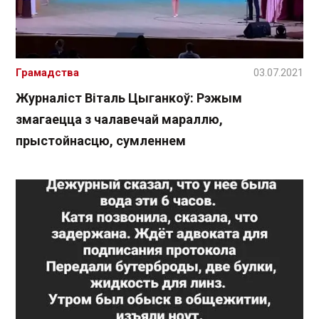
Грамадства
03.07.2021
Журналіст Віталь Цыганкоў: Рэжым
змагаецца з чалавечай мараллю,
прыстойнасцю, сумленнем