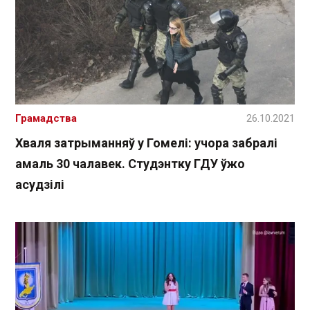
Грамадства
26.10.2021
Хваля затрыманняў у Гомелі: учора забралі
амаль 30 чалавек. Студэнтку ГДУ ўжо
асудзілі