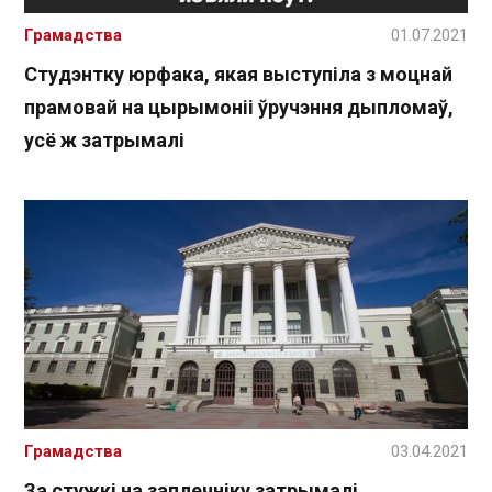
Грамадства
01.07.2021
Студэнтку юрфака, якая выступіла з моцнай
прамовай на цырымоніі ўручэння дыпломаў,
усё ж затрымалі
Грамадства
03.04.2021
За стужкі на заплечніку затрымалі