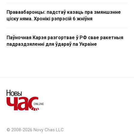
Праваабаронцы: падстаў казаць пра змяншэнне
ціску няма. Хронікі рэпрэсій 6 жніўня
Паўночная Карэя разгортвае ў РФ свае ракетныя
падраздзяленні для ўдараў па Украіне
© 2008-2026 Novy Chas LLC