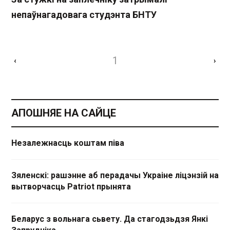
непаўнагадовага студэнта БНТУ
1
‹
›
АПОШНЯЕ НА САЙЦЕ
Незалежнасць коштам піва
Зяленскі: рашэнне аб перадачы Украіне ліцэнзій на
вытворчасць Patriot прынята
Беларус з вольнага сьвету. Да стагодзьдзя Янкі