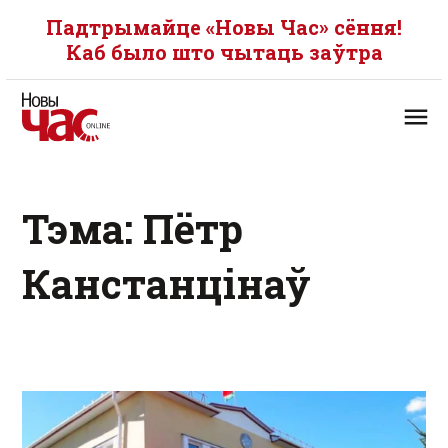
Падтрымайце «Новы Час» сёння!
Каб было што чытаць заўтра
Тэма: Пётр
Канстанцінаў