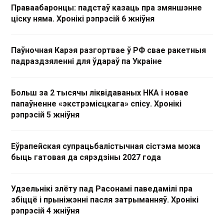
Праваабаронцы: падстаў казаць пра змяншэнне
ціску няма. Хронікі рэпрэсій 6 жніўня
Паўночная Карэя разгортвае ў РФ свае ракетныя
падраздзяленні для ўдараў па Украіне
Больш за 2 тысячы ліквідаваных НКА і новае
папаўненне «экстрэмісцкага» спісу. Хронікі
рэпрэсій 5 жніўня
Еўрапейская супрацьбалістычная сістэма можа
быць гатовая да сярэдзіны 2027 года
Удзельнікі злёту пад Расонамі паведамілі пра
збіццё і прыніжэнні пасля затрыманняў. Хронікі
рэпрэсій 4 жніўня