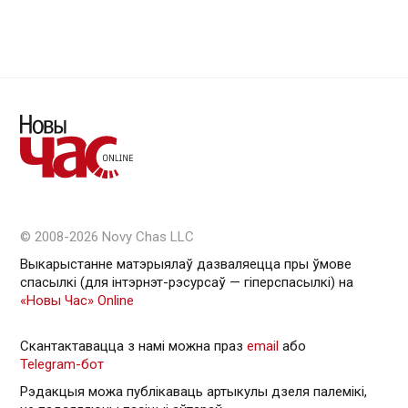
© 2008-2026 Novy Chas LLC
Выкарыстанне матэрыялаў дазваляецца пры ўмове
спасылкі (для інтэрнэт-рэсурсаў — гiперспасылкi) на
«Новы Час» Online
Скантактавацца з намі можна праз
email
або
Telegram-бот
Рэдакцыя можа публікаваць артыкулы дзеля палемікі,