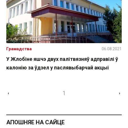
Грамадства
06.08.2021
У Жлобіне яшчэ двух палітвязняў адправілі ў
калонію за ўдзел у паслявыбарчай акцыі
1
‹
›
АПОШНЯЕ НА САЙЦЕ