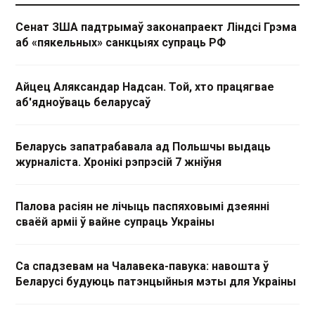
Сенат ЗША падтрымаў законапраект Ліндсі Грэма
аб «пякельных» санкцыях супраць РФ
Айцец Аляксандар Надсан. Той, хто працягвае
аб'ядноўваць беларусаў
Беларусь запатрабавала ад Польшчы выдаць
журналіста. Хронікі рэпрэсій 7 жніўня
Палова расіян не лічыць паспяховымі дзеянні
сваёй арміі ў вайне супраць Украіны
Са спадзевам на Чалавека-павука: навошта ў
Беларусі будуюць патэнцыйныя мэты для Украіны