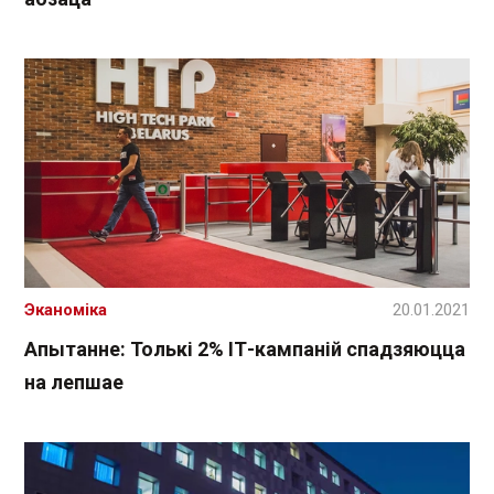
Эканоміка
20.01.2021
Апытанне: Толькі 2% ІТ-кампаній спадзяюцца
на лепшае