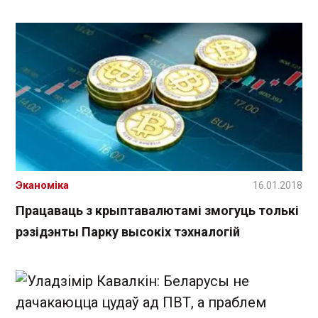
Эканоміка
16.01.2018
Працаваць з крыптавалютамі змогуць толькі
рэзідэнты Парку высокіх тэхналогій