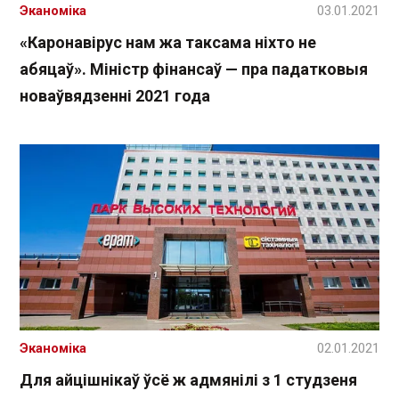
Эканоміка
03.01.2021
«Каронавірус нам жа таксама ніхто не
абяцаў». Міністр фінансаў — пра падатковыя
новаўвядзенні 2021 года
Эканоміка
02.01.2021
Для айцішнікаў ўсё ж адмянілі з 1 студзеня