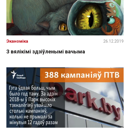
Эканоміка
26.12.2019
З вялікімі здзіўленымі вачыма