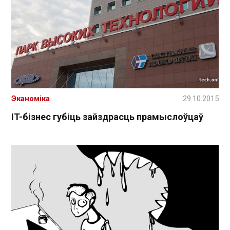
Эканоміка
29.10.2015
IT-бізнес губіць зайздрасць прамыслоўцаў