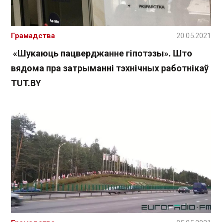
Грамадства
20.05.2021
«Шукаюць пацверджанне гіпотэзы». Што
вядома пра затрыманні тэхнічных работнікаў
TUT.BY