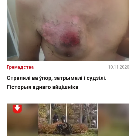
Грамадства
10.11.2020
Стралялі ва ўпор, затрымалі і судзілі.
Гісторыя аднаго айцішніка