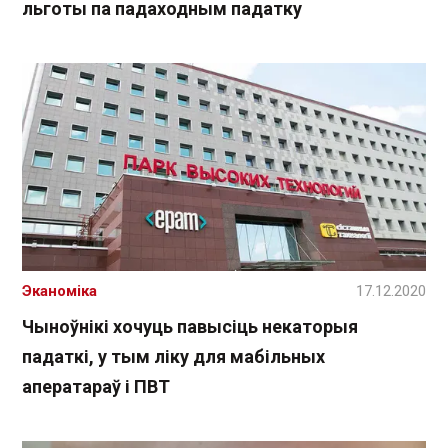
льготы па падаходным падатку
Эканоміка
17.12.2020
Чыноўнікі хочуць павысіць некаторыя
падаткі, у тым ліку для мабільных
аператараў і ПВТ