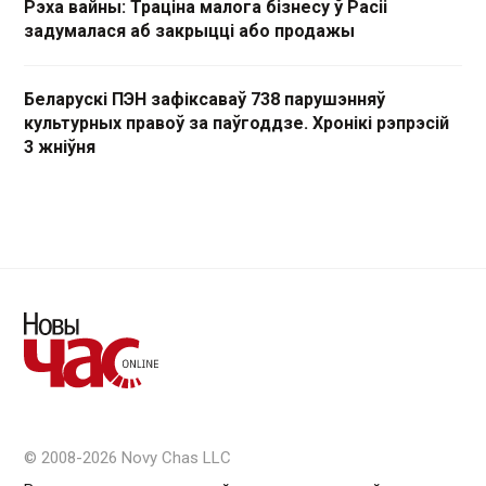
Рэха вайны: Траціна малога бізнесу ў Расіі
задумалася аб закрыцці або продажы
Беларускі ПЭН зафіксаваў 738 парушэнняў
культурных правоў за паўгоддзе. Хронікі рэпрэсій
3 жніўня
© 2008-2026 Novy Chas LLC