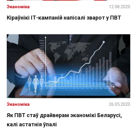
Эканоміка
12.08.2020
Кіраўнікі ІТ-кампаній напісалі зварот у ПВТ
Эканоміка
26.05.2020
Як ПВТ стаў драйверам эканомікі Беларусі,
калі астатнія ўпалі