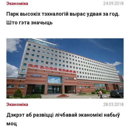
Эканоміка
24.09.2018
Парк высокіх тэхналогій вырас удвая за год.
Што гэта значыць
Эканоміка
28.03.2018
Дэкрэт аб развіцці лічбавай эканомікі набыў
моц