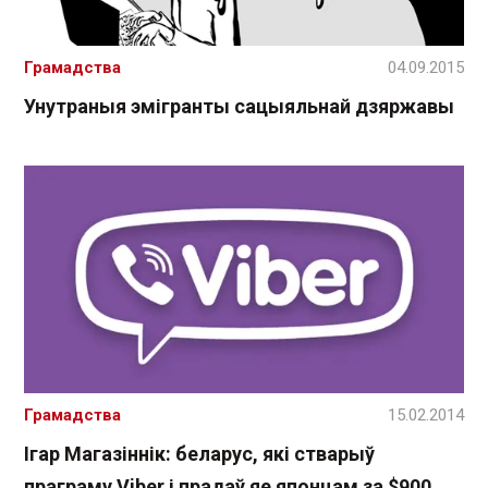
Грамадства
04.09.2015
Унутраныя эмігранты сацыяльнай дзяржавы
Грамадства
15.02.2014
Ігар Магазіннік: беларус, які стварыў
праграму Viber і прадаў яе японцам за $900