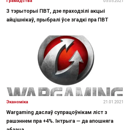
Грамадства
05.05.2021
З тэрыторыі ПВТ, дзе праходзілі акцыі
айцішнікаў, прыбралі ўсе згадкі пра ПВТ
Эканоміка
21.01.2021
Wargaming даслаў супрацоўнікам ліст з
рашэннем пра +4%. Інтрыга — да апошняга
абзаца