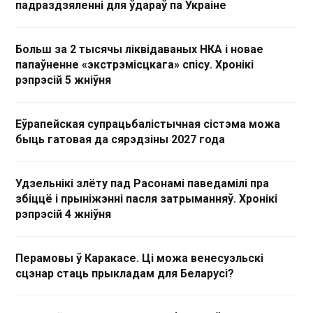
падраздзяленні для ўдараў па Украіне
Больш за 2 тысячы ліквідаваных НКА і новае
папаўненне «экстрэмісцкага» спісу. Хронікі
рэпрэсій 5 жніўня
Еўрапейская супрацьбалістычная сістэма можа
быць гатовая да сярэдзіны 2027 года
Удзельнікі злёту пад Расонамі паведамілі пра
збіццё і прыніжэнні пасля затрыманняў. Хронікі
рэпрэсій 4 жніўня
Перамовы ў Каракасе. Ці можа венесуэльскі
сцэнар стаць прыкладам для Беларусі?