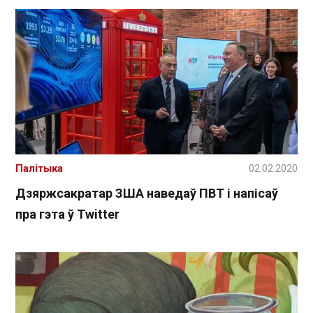
Палітыка
02.02.2020
Дзяржсакратар ЗША наведаў ПВТ і напісаў
пра гэта ў Twitter