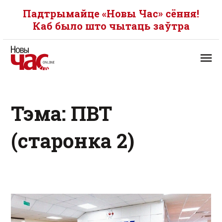
Падтрымайце «Новы Час» сёння!
Каб было што чытаць заўтра
Тэма: ПВТ
(старонка 2)