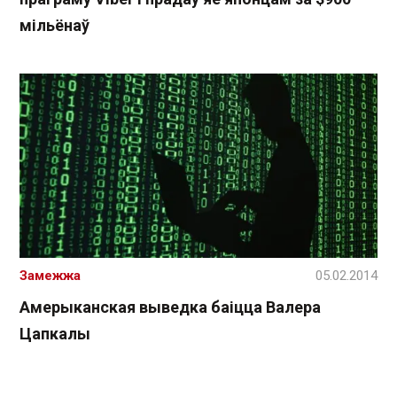
мільёнаў
Замежжа
05.02.2014
Амерыканская выведка баіцца Валера
Цапкалы