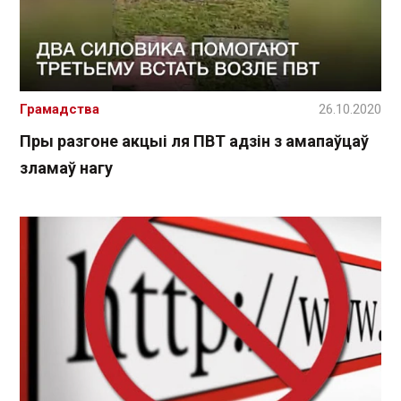
Грамадства
26.10.2020
Пры разгоне акцыі ля ПВТ адзін з амапаўцаў
зламаў нагу