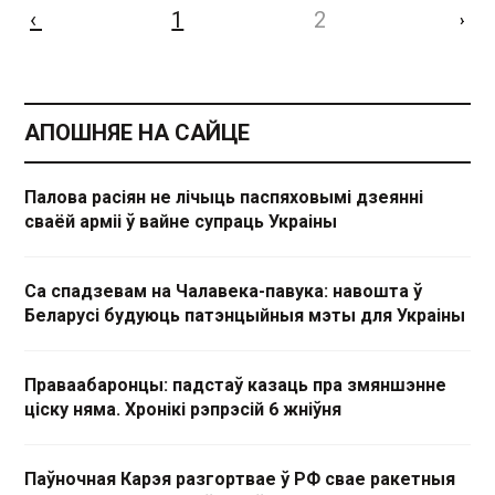
‹
1
2
›
АПОШНЯЕ НА САЙЦЕ
Палова расіян не лічыць паспяховымі дзеянні
сваёй арміі ў вайне супраць Украіны
Са спадзевам на Чалавека-павука: навошта ў
Беларусі будуюць патэнцыйныя мэты для Украіны
Праваабаронцы: падстаў казаць пра змяншэнне
ціску няма. Хронікі рэпрэсій 6 жніўня
Паўночная Карэя разгортвае ў РФ свае ракетныя