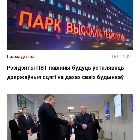
Грамадства
16.01.2021
Рэзідэнты ПВТ павінны будуць усталяваць
дзяржаўныя сцягі на дахах сваіх будынкаў