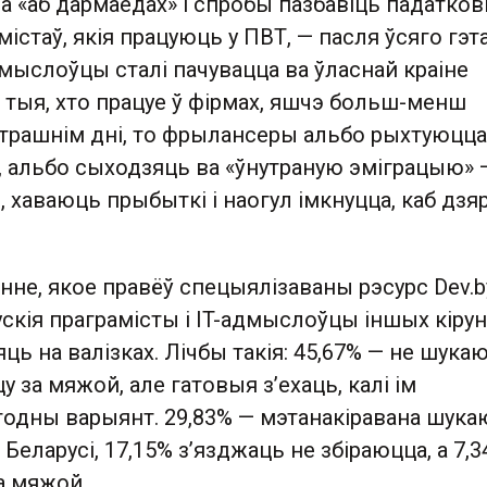
а «аб дармаедах» і спробы пазбавіць падатко
містаў, якія працуюць у ПВТ, — пасля ўсяго гэт
дмыслоўцы сталі пачувацца ва ўласнай краіне
лі тыя, хто працуе ў фірмах, яшчэ больш-менш
ўтрашнім дні, то фрылансеры альбо рыхтуюцца
ы, альбо сыходзяць ва «ўнутраную эміграцыю» 
, хаваюць прыбыткі і наогул імкнуцца, каб дз
не, якое правёў спецыялізаваны рэсурс Dev.b
ускія праграмісты і IT-адмыслоўцы іншых кіру
ць на валізках. Лічбы такія: 45,67% — не шука
 за мяжой, але гатовыя з’ехаць, калі ім
одны варыянт. 29,83% — мэтанакіравана шука
 Беларусі, 17,15% з’язджаць не збіраюцца, а 7,
а мяжой.