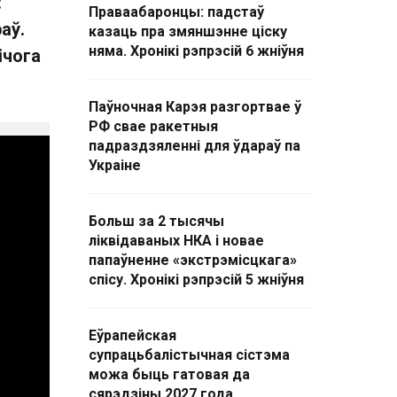
:
Праваабаронцы: падстаў
аў.
казаць пра змяншэнне ціску
няма. Хронікі рэпрэсій 6 жніўня
ічога
Паўночная Карэя разгортвае ў
РФ свае ракетныя
падраздзяленні для ўдараў па
Украіне
Больш за 2 тысячы
ліквідаваных НКА і новае
папаўненне «экстрэмісцкага»
спісу. Хронікі рэпрэсій 5 жніўня
Еўрапейская
супрацьбалістычная сістэма
можа быць гатовая да
сярэдзіны 2027 года