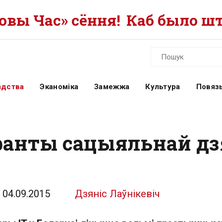
вы Час» сёння!
Каб было шт
адства
Эканоміка
Замежжа
Культура
Повязь
ранты сацыяльнай д
04.09.2015
Дзяніс Лаўнікевіч