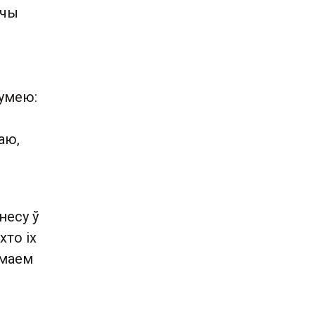
ючы
зумею:
аю,
несу ў
хто іх
ымаем