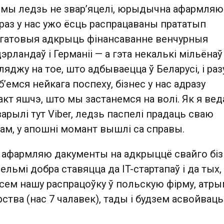
 мы ледзь не звар’яцелі, юрыдычна афармля
араз у нас ужо ёсць распрацаваны прататып
м гатовыя адкрыць фінансаванне венчурныя
эрландаў і Германіі — а гэта некалькі мільёнаў
гляджу на тое, што адбываецца ў Беларусі, і ра
б’емся нейкага поспеху, бізнес у нас адразу
факт яшчэ, што мы застанемся на волі. Як я вед
варылі тут Viber, ледзь паспелі прадаць сваю
ам, у апошні момант вышлі са справы.
я афармляю дакументы на адкрыццё свайго біз
льмі добра ставяцца да IT-стартапаў і да тых, 
ясем нашу распрацоўку ў польскую фірму, атр
рства (нас 7 чалавек), тады і будзем асвойваць