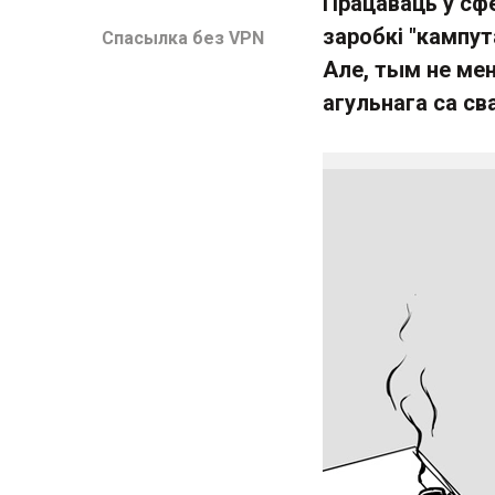
Працаваць у сф
заробкі "кампу
Спасылка без VPN
Але, тым не ме
агульнага са сва