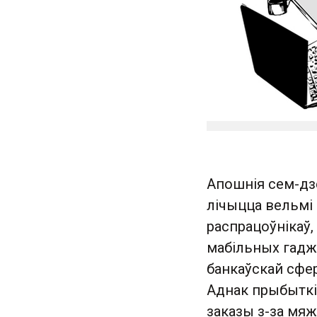
Апошнія сем-дзе
лічыцца вельмі 
распрацоўнікаў,
мабільных гадж
банкаўскай сфер
Аднак прыбыткі 
заказы з-за мяж