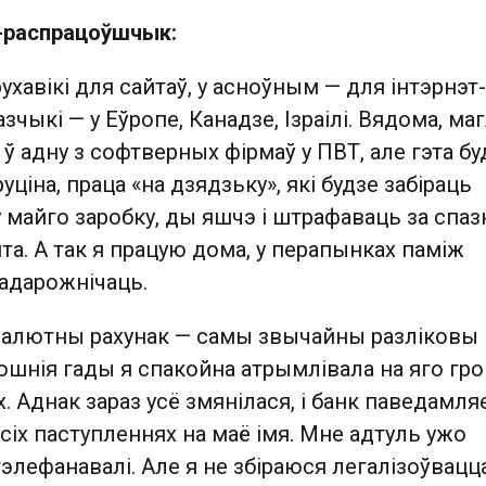
б-распрацоўшчык:
ухавікі для сайтаў, у асноўным — для інтэрнэт-
зчыкі — у Еўропе, Канадзе, Ізраілі. Вядома, маг
 ў адну з софтверных фірмаў у ПВТ, але гэта бу
ціна, праца «на дзядзьку», які будзе забіраць
майго заробку, ды яшчэ і штрафаваць за спаз
та. А так я працую дома, у перапынках паміж
падарожнічаць.
 валютны рахунак — самы звычайны разліковы
апошнія гады я спакойна атрымлівала на яго г
. Аднак зараз усё змянілася, і банк паведамля
сіх паступленнях на маё імя. Мне адтуль ужо
тэлефанавалі. Але я не збіраюся легалізоўвацц