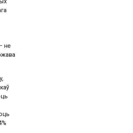
вых
ага
— не
яржава
y,
нкаў
юць
юць
34%