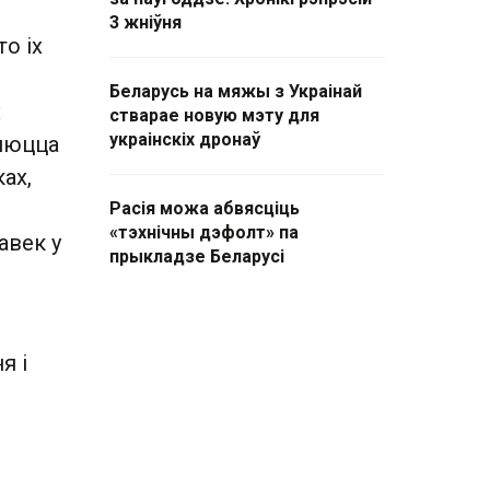
3 жніўня
о іх
Беларусь на мяжы з Украінай
х
стварае новую мэту для
украінскіх дронаў
ляюцца
ах,
Расія можа абвясціць
«тэхнічны дэфолт» па
авек у
прыкладзе Беларусі
я і