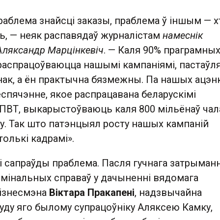
праблема знайсці заказы, праблема ў іншым — хт
ь, — неяк распавядаў журналістам
намеснік
Аляксандр Марцінкевіч
. — Каля 90% праграмны
 распрацоўваюцца нашымі кампаніямі, пастаў
ак, а ён практычна бязмежны. Па нашых ацэнк
спячэнне, якое распрацавана беларускімі
 ПВТ, выкарыстоўваюць каля 800 мільёнаў чал
ту. Так што патэнцыял росту нашых кампаній
олькі кадрамі».
і сапраўды праблема. Пасля гучнага затрыманн
мінальных справаў у дачыненні вядомага
бізнесмэна
Віктара Пракапені
, надзвычайна
уду яго былому супрацоўніку Аляксею Камку,