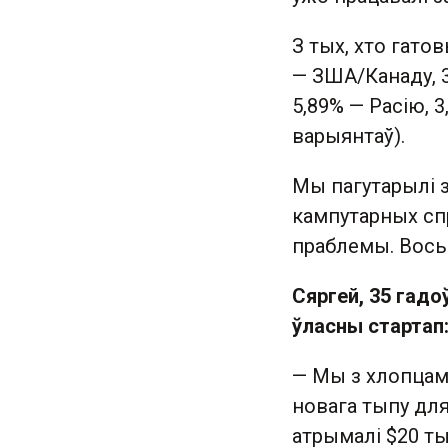
З тых, хто гато
— ЗША/Канаду, 3
5,89% — Расію, 
варыянтаў).
Мы пагутарылі з
кампутарных сп
праблемы. Вось і
Сяргей, 35 гадо
ўласны стартап
— Мы з хлопцамі
новага тыпу для
атрымалі $20 ты