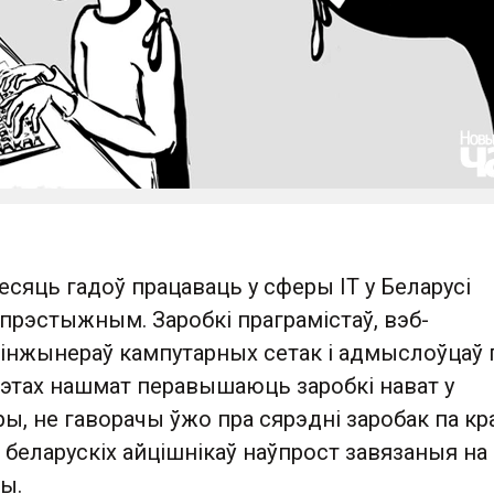
сяць гадоў працаваць у сферы IT у Беларусі
прэстыжным. Заробкі праграмістаў, вэб-
 інжынераў кампутарных сетак і адмыслоўцаў 
этах нашмат перавышаюць заробкі нават у
ы, не гаворачы ўжо пра сярэдні заробак па кра
беларускіх айцішнікаў наўпрост завязаныя на
ы.