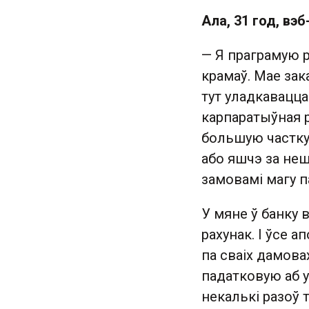
Ала, 31 год, вэ
— Я праграмую р
крамаў. Мае зака
тут уладкавацца
карпаратыўная ру
большую частку 
або яшчэ за неш
замовамі магу 
У мяне ў банку
рахунак. І ўсе 
па сваіх дамовах
падатковую аб у
некалькі разоў 