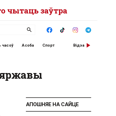
о чытаць заўтра
 часоў
Асоба
Спорт
Відэа
зяржавы
АПОШНЯЕ НА САЙЦЕ