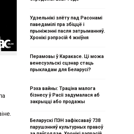
Удзельнікі злёту пад Расонамі
паведамілі пра збіццё і
прыніжэнні пасля затрыманняў.
Хронікі рэпрэсій 4 жніўня
Перамовы ў Каракасе. Ці можа
венесуэльскі сцэнар стаць
прыкладам для Беларусі?
Рэха вайны: Траціна малога
па
бізнесу ў Расіі задумалася аб
закрыцці або продажы
іне.
Беларускі ПЭН зафіксаваў 738
парушэнняў культурных правоў
за паўгоддзе. Хронікі рэпрэсій