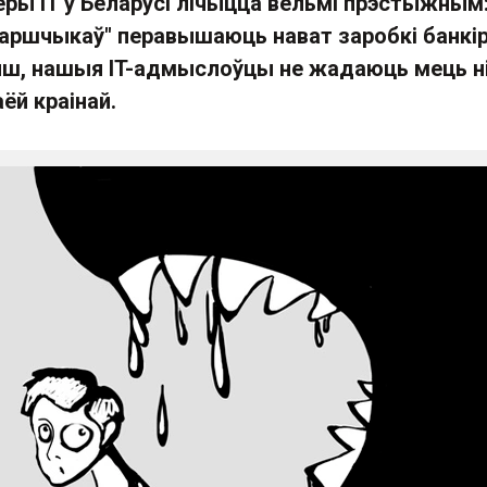
еры IT у Беларусі лічыцца вельмі прэстыжным
таршчыкаў" перавышаюць нават заробкі банкір
нш, нашыя IT-адмыслоўцы не жадаюць мець н
ёй краінай.