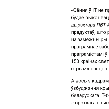
«Сёння ў IT не 
будзе выконвац
дырэктара ПВТ 
прадуктаў, што
на замежны рын
праграмнае забе
праграмістамі ў
150 краінах све
стрымліваецца т
А вось з кадрам
ўзбуджэння кры
беларускага IT-
жорсткага прыс