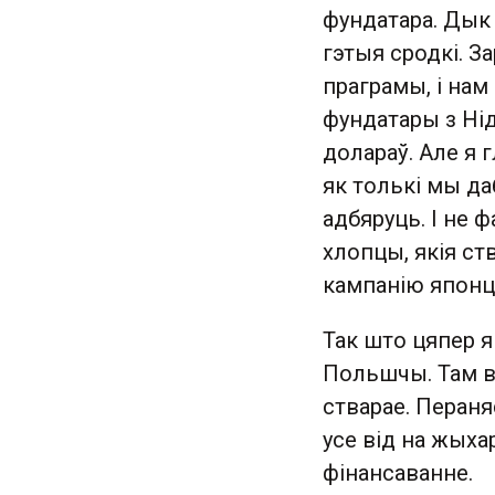
фундатара. Дык
гэтыя сродкі. З
праграмы, і на
фундатары з Нід
долараў. Але я 
як толькі мы да
адбяруць. І не 
хлопцы, якія ст
кампанію японц
Так што цяпер 
Польшчы. Там ве
стварае. Перан
усе від на жыха
фінансаванне.