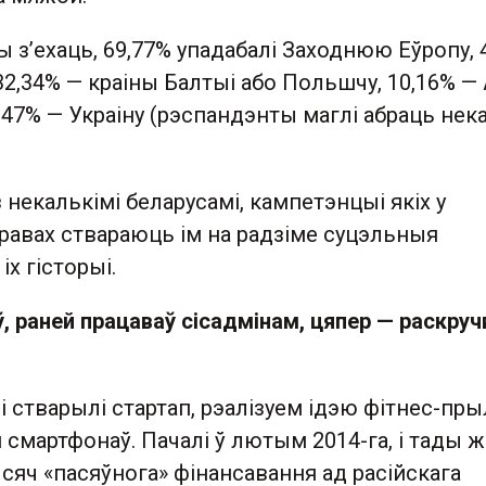
вы з’ехаць, 69,77% упадабалі Заходнюю Еўропу, 
2,34% — краіны Балтыі або Польшчу, 10,16% — 
3,47% — Украіну (рэспандэнты маглі абраць нек
 некалькімі беларусамі, кампетэнцыі якіх у
равах ствараюць ім на радзіме суцэльныя
х гісторыі.
ў, раней працаваў сісадмінам, цяпер — раскруч
:
 стварылі стартап, рэалізуем ідэю фітнес-пр
 смартфонаў. Пачалі ў лютым 2014-га, і тады ж
сяч «пасяўнога» фінансавання ад расійскага