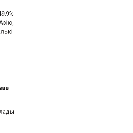
49,9%
Азію,
алькі
вае
ылады