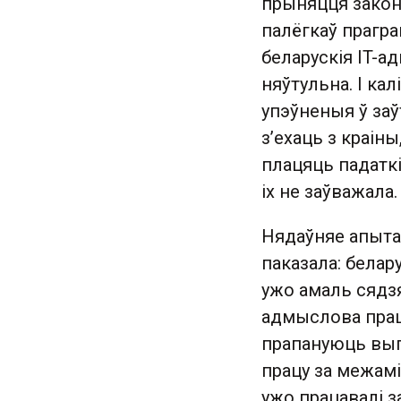
прыняцця закон
палёгкаў прагра
беларускія IT-а
няўтульна. І ка
упэўненыя ў за
з’ехаць з краін
плацяць падаткі
іх не заўважала.
Нядаўняе апытан
паказала: белар
ужо амаль сядзя
адмыслова працу
прапануюць выг
працу за межамі
ужо працавалі з