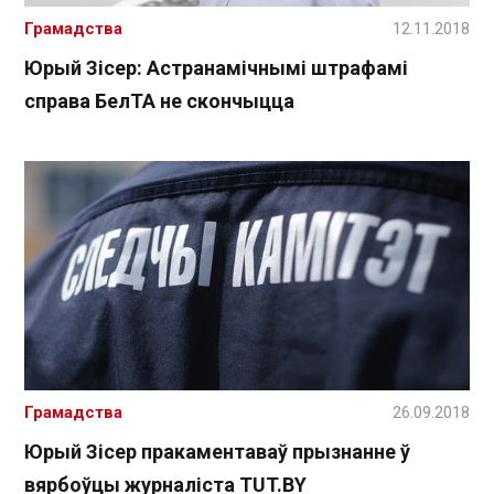
Грамадства
12.11.2018
Юрый Зісер: Астранамічнымі штрафамі
справа БелТА не скончыцца
Грамадства
26.09.2018
Юрый Зісер пракаментаваў прызнанне ў
вярбоўцы журналіста TUT.BY