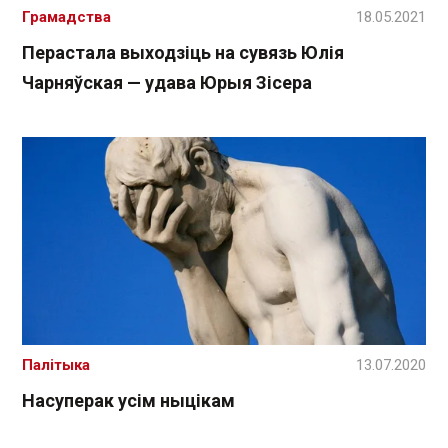
Грамадства
18.05.2021
Перастала выходзіць на сувязь Юлія
Чарняўская — удава Юрыя Зісера
Палітыка
13.07.2020
Насуперак усім ныцікам