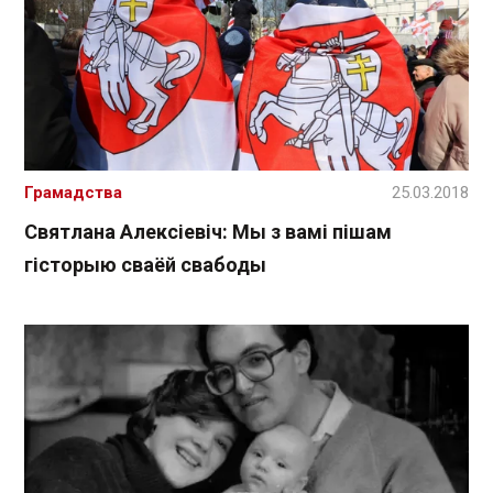
Грамадства
25.03.2018
Святлана Алексіевіч: Мы з вамі пішам
гісторыю сваёй свабоды