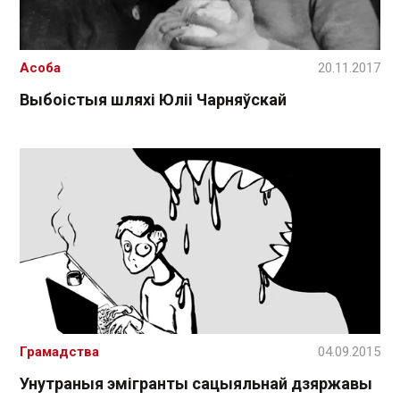
Асоба
20.11.2017
Выбоістыя шляхі Юліі Чарняўскай
Грамадства
04.09.2015
Унутраныя эмігранты сацыяльнай дзяржавы