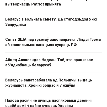
вытворчасць Patriot прынята
Беларус з вольнага сьвету. Да стагодзьдзя Янкі
Запрудніка
Сенат ЗША падтрымаў законапраект Ліндсі Грэма
аб «пякельных» санкцыях супраць РФ
Айцец Аляксандар Надсан. Той, хто працягвае
аб'ядноўваць беларусаў
Беларусь запатрабавала ад Польшчы выдаць
журналіста. Хронікі рэпрэсій 7 жніўня
Палова расіян не лічыць паспяховымі дзеянні
сваёй арміі ў вайне супраць Украіны