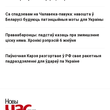
Са спадзевам на Чалавека-павука: навошта ў
Беларусі будуюць патэнцыйныя мэты для Украіны
Праваабаронцы: падстаў казаць пра змяншэнне
ціску няма. Хронікі рэпрэсій 6 жніўня
Паўночная Карэя разгортвае ў РФ свае ракетныя
падраздзяленні для ўдараў па Украіне