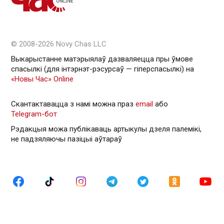
© 2008-2026 Novy Chas LLC
Выкарыстанне матэрыялаў дазваляецца пры ўмове
спасылкі (для інтэрнэт-рэсурсаў — гiперспасылкi) на
«Новы Час» Online
Скантактавацца з намі можна праз
email
або
Telegram-бот
Рэдакцыя можа публікаваць артыкулы дзеля палемікі,
не падзяляючы пазіцыі аўтараў