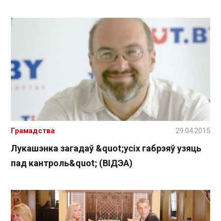
Грамадства
29.04.2015
Лукашэнка загадаў &quot;усіх габрэяў узяць
пад кантроль&quot; (ВІДЭА)