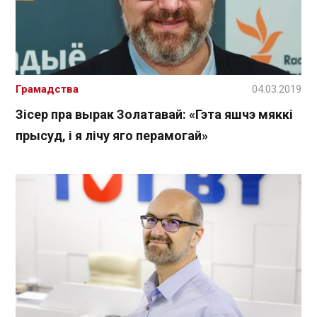
Грамадства
04.03.2019
Зісер пра вырак Золатавай: «Гэта яшчэ мяккі
прысуд, і я лічу яго перамогай»