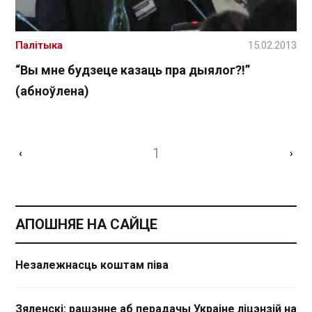
Палітыка
15.02.2013
“Вы мне будзеце казаць пра дыялог?!”
(абноўлена)
1
‹
›
АПОШНЯЕ НА САЙЦЕ
Незалежнасць коштам піва
Зяленскі: рашэнне аб перадачы Украіне ліцэнзій на