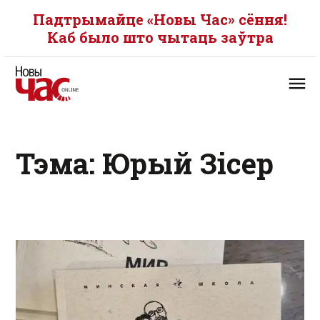
Падтрымайце «Новы Час» сёння!
Каб было што чытаць заўтра
Тэма: Юрый Зісер