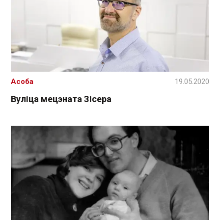
Асоба
19.05.2020
Вуліца мецэната Зісера