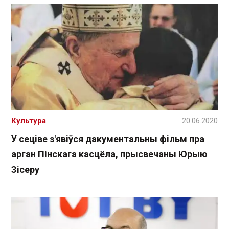
Культура
20.06.2020
У сеціве з'явіўся дакументальны фільм пра
арган Пінскага касцёла, прысвечаны Юрыю
Зісеру