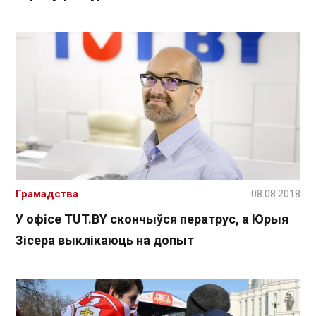
Грамадства
08.08.2018
У офісе TUT.BY скончыўся ператрус, а Юрыя
Зісера выклікаюць на допыт