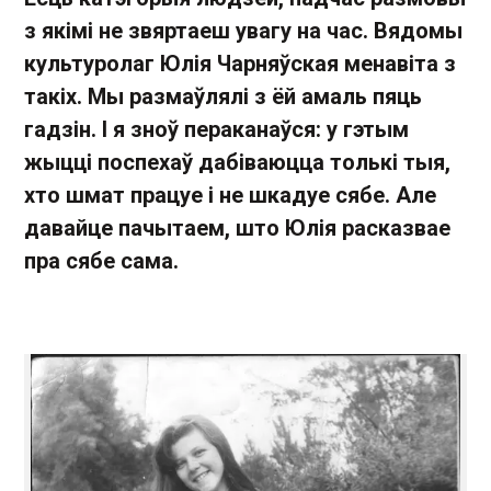
з якімі не звяртаеш увагу на час. Вядомы
культуролаг Юлія Чарняўская менавіта з
такіх. Мы размаўлялі з ёй амаль пяць
гадзін. І я зноў пераканаўся: у гэтым
жыцці поспехаў дабіваюцца толькі тыя,
хто шмат працуе і не шкадуе сябе. Але
давайце пачытаем, што Юлія расказвае
пра сябе сама.