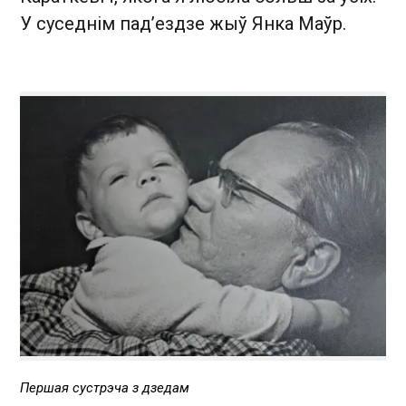
У суседнім пад’ездзе жыў Янка Маўр.
Першая сустрэча з дзедам