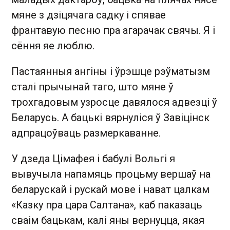
мяне з дзіцячага садку і спявае
франтавую песню пра агарачак свячы. Я і
сёння яе люблю.
Пастаянныя ангіны і ўрэшце рэўматызм
сталі прычынай таго, што мяне ў
трохгадовым узросце давялося адвезці ў
Беларусь. А бацькі вярнуліся ў Завіцінск
адпрацоўваць размеркаванне.
У дзеда Цімафея і бабулі Вольгі я
вывучыла напамяць процьму вершаў на
беларускай і рускай мове і нават цалкам
«Казку пра цара Салтана», каб паказаць
сваім бацькам, калі яны вернуцца, якая