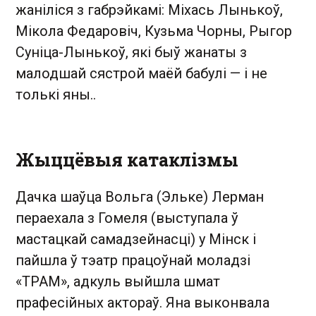
жаніліся з габрэйкамі: Міхась Лынькоў,
Мікола Федаровіч, Кузьма Чорны, Рыгор
Суніца-Лынькоў, які быў жанаты з
малодшай сястрой маёй бабулі — і не
толькі яны..
Жыццёвыя катаклізмы
Дачка шаўца Вольга (Эльке) Лерман
пераехала з Гомеля (выступала ў
мастацкай самадзейнасці) у Мінск і
пайшла ў тэатр працоўнай моладзі
«ТРАМ», адкуль выйшла шмат
прафесійных актораў. Яна выконвала