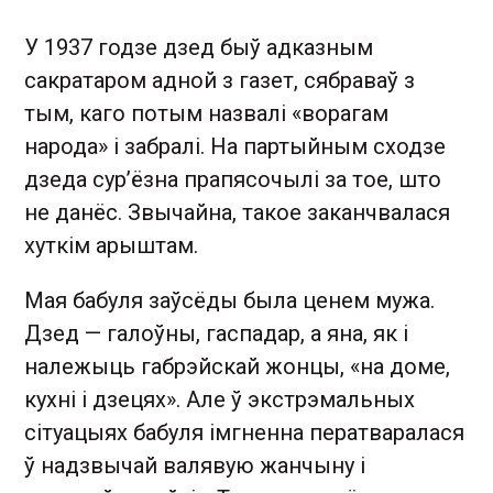
У 1937 годзе дзед быў адказным
сакратаром адной з газет, сябраваў з
тым, каго потым назвалі «ворагам
народа» і забралі. На партыйным сходзе
дзеда сур’ёзна прапясочылі за тое, што
не данёс. Звычайна, такое заканчвалася
хуткім арыштам.
Мая бабуля заўсёды была ценем мужа.
Дзед — галоўны, гаспадар, а яна, як і
належыць габрэйскай жонцы, «на доме,
кухні і дзецях». Але ў экстрэмальных
сітуацыях бабуля імгненна ператваралася
ў надзвычай валявую жанчыну і