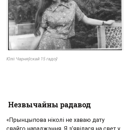
Юліі Чарняўскай 15 гадоў
Незвычайны радавод
«Прынцыпова ніколі не хаваю дату
свайго нараджэння. Я з’явілася на свет у