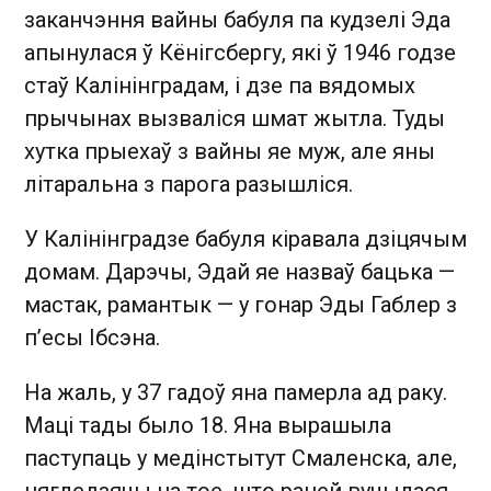
заканчэння вайны бабуля па кудзелі Эда
апынулася ў Кёнігсбергу, які ў 1946 годзе
стаў Калінінградам, і дзе па вядомых
прычынах вызваліся шмат жытла. Туды
хутка прыехаў з вайны яе муж, але яны
літаральна з парога разышліся.
У Калінінградзе бабуля кіравала дзіцячым
домам. Дарэчы, Эдай яе назваў бацька —
мастак, рамантык — у гонар Эды Габлер з
п’есы Ібсэна.
На жаль, у 37 гадоў яна памерла ад раку.
Маці тады было 18. Яна вырашыла
паступаць у медінстытут Смаленска, але,