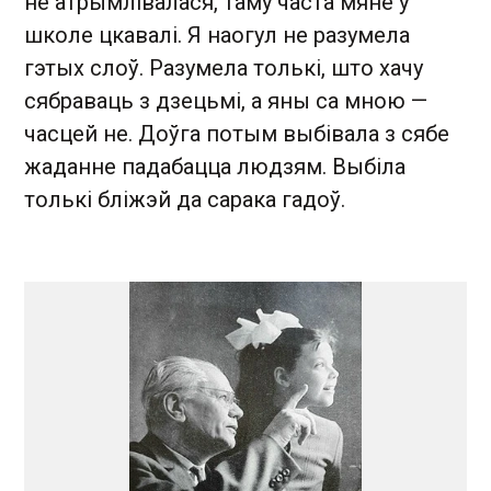
не атрымлівалася, таму часта мяне ў
школе цкавалі. Я наогул не разумела
гэтых слоў. Разумела толькі, што хачу
сябраваць з дзецьмі, а яны са мною —
часцей не. Доўга потым выбівала з сябе
жаданне падабацца людзям. Выбіла
толькі бліжэй да сарака гадоў.