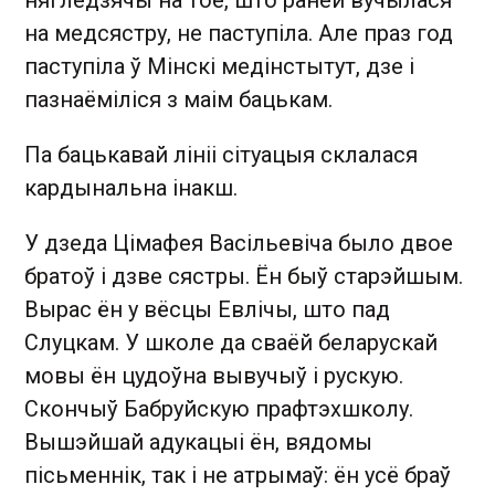
нягледзячы на тое, што раней вучылася
на медсястру, не паступіла. Але праз год
паступіла ў Мінскі медінстытут, дзе і
пазнаёміліся з маім бацькам.
Па бацькавай лініі сітуацыя склалася
кардынальна інакш.
У дзеда Цімафея Васільевіча было двое
братоў і дзве сястры. Ён быў старэйшым.
Вырас ён у вёсцы Евлічы, што пад
Слуцкам. У школе да сваёй беларускай
мовы ён цудоўна вывучыў і рускую.
Скончыў Бабруйскую прафтэхшколу.
Вышэйшай адукацыі ён, вядомы
пісьменнік, так і не атрымаў: ён усё браў