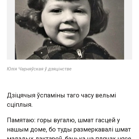
Юлія Чарняўская ў дзяцінстве
Дзіцячыя ўспаміны таго часу вельмі
сціплыя.
Памятаю: горы вугалю, шмат гасцей у
нашым доме, бо туды размеркавалі шмат
маладых дактароў, бацька на плячах нясе