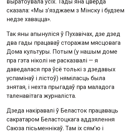
выратоўвала ўсіх. Тады яна цвёрда
сказала: «Мы з’язджаем з Мінску і будзем
недзе хавацца».
Так яны апынуліся ў Пухавічах, дзе дзед
два гады працаваў сторажам мясцовага
Дома культуры. Потым (у нашым доме
пра гэта ніколі не расказвалі — я
даведалася пра ўсё толькі з дзедавых
успамінаў і лістоў) няміласць была
знятая, і нехта прыгадаў пра маладога
таленавітага журналіста.
Дзеда накіравалі ў Беласток працаваць
сакратаром Беластоцкага аддзялення
Саюза пісьменнікаў. Там іх сям'ю і