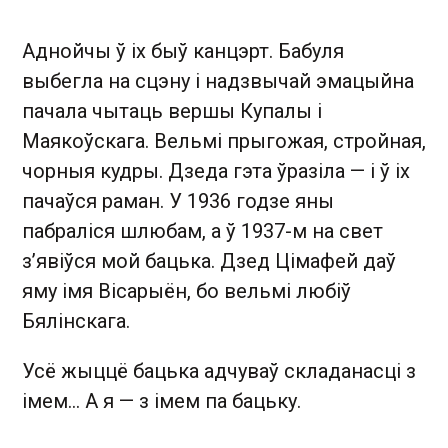
Аднойчы ў іх быў канцэрт. Бабуля
выбегла на сцэну і надзвычай эмацыйна
пачала чытаць вершы Купалы і
Маякоўскага. Вельмі прыгожая, стройная,
чорныя кудры. Дзеда гэта ўразіла — і ў іх
пачаўся раман. У 1936 годзе яны
пабраліся шлюбам, а ў 1937-м на свет
з’явіўся мой бацька. Дзед Цімафей даў
яму імя Вісарыён, бо вельмі любіў
Бялінскага.
Усё жыццё бацька адчуваў складанасці з
імем… А я — з імем па бацьку.