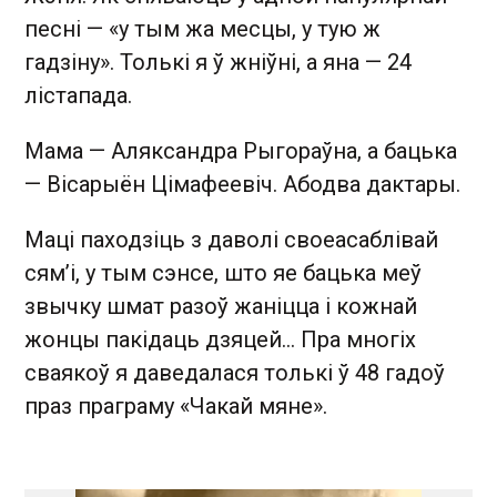
песні — «у тым жа месцы, у тую ж
гадзіну». Толькі я ў жніўні, а яна — 24
лістапада.
Мама — Аляксандра Рыгораўна, а бацька
— Вісарыён Цімафеевіч. Абодва дактары.
Маці паходзіць з даволі своеасаблівай
сям’і, у тым сэнсе, што яе бацька меў
звычку шмат разоў жаніцца і кожнай
жонцы пакідаць дзяцей… Пра многіх
сваякоў я даведалася толькі ў 48 гадоў
праз праграму «Чакай мяне».