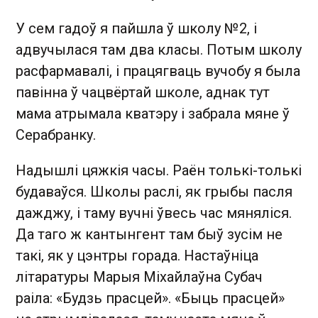
У сем гадоў я пайшла ў школу №2, і
адвучылася там два класы. Потым школу
расфармавалі, і працягваць вучобу я была
павінна ў чацвёртай школе, аднак тут
мама атрымала кватэру і забрала мяне ў
Серабранку.
Надышлі цяжкія часы. Раён толькі-толькі
будаваўся. Школы раслі, як грыбы пасля
дажджу, і таму вучні ўвесь час мяняліся.
Да таго ж кантынгент там быў зусім не
такі, як у цэнтры горада. Настаўніца
літаратуры Марыя Міхайлаўна Субач
раіла: «Будзь прасцей». «Быць прасцей»