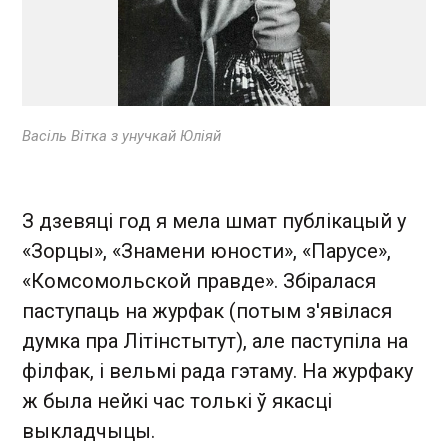
Васіль Вітка з унучкай Юліяй
З дзевяці год я мела шмат публікацый у
«Зорцы», «Знамени юности», «Парусе»,
«Комсомольской правде». Збіралася
паступаць на журфак (потым з'явілася
думка пра Літінстытут), але паступіла на
філфак, і вельмі рада гэтаму. На журфаку
ж была нейкі час толькі ў якасці
выкладчыцы.