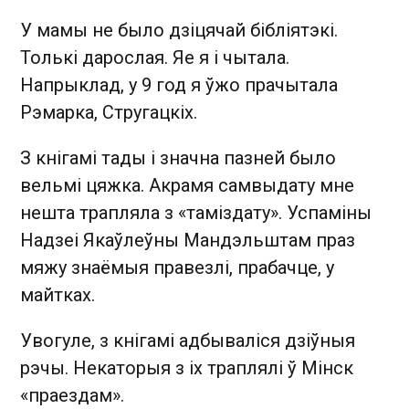
У мамы не было дзіцячай бібліятэкі.
Толькі дарослая. Яе я і чытала.
Напрыклад, у 9 год я ўжо прачытала
Рэмарка, Стругацкіх.
З кнігамі тады і значна пазней было
вельмі цяжка. Акрамя самвыдату мне
нешта трапляла з «таміздату». Успаміны
Надзеі Якаўлеўны Мандэльштам праз
мяжу знаёмыя правезлі, прабачце, у
майтках.
Увогуле, з кнігамі адбываліся дзіўныя
рэчы. Некаторыя з іх траплялі ў Мінск
«праездам».