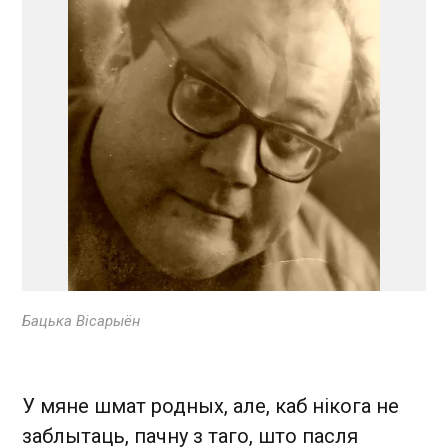
Бацька Вісарыён
У мяне шмат родных, але, каб нікога не
заблытаць, пачну з таго, што пасля