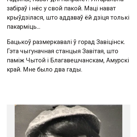
забіраў і нёс у свой пакой. Маці нават
крыўдзілася, што аддаваў ёй дзіця толькі
пакарміць…
Бацькоў размеркавалі ў горад Завіцінск.
Гэта чыгуначная станцыя Завітая, што
паміж Чытой і Благавешчанскам, Амурскі
край. Мне было два гады.