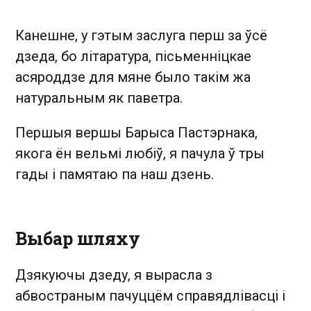
Канешне, у гэтым заслуга перш за ўсё
дзеда, бо літаратура, пісьменніцкае
асяроддзе для мяне было такім жа
натуральным як паветра.
Першыя вершы Барыса Пастэрнака,
якога ён вельмі любіў, я пачула ў тры
гады і памятаю па наш дзень.
Выбар шляху
Дзякуючы дзеду, я вырасла з
абвостраным пачуццём справядлівасці і