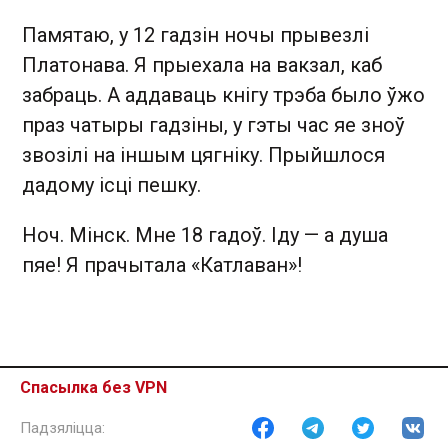
Памятаю, у 12 гадзін ночы прывезлі
Платонава. Я прыехала на вакзал, каб
забраць. А аддаваць кнігу трэба было ўжо
праз чатыры гадзіны, у гэты час яе зноў
звозілі на іншым цягніку. Прыйшлося
дадому ісці пешку.
Ноч. Мінск. Мне 18 гадоў. Іду — а душа
пяе! Я прачытала «Катлаван»!
Спасылка без VPN