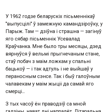
У 1962 годзе беларускіх пісьменнікаў
"выпусцілі" ў замежную камандзіроўку, у
Парыж. Там — дзіўна і страшна — загінуў
яго сябар пісьменнік Усевалад
Краўчанка. Мне было тры месяцы, дзед
вярнуўся ў вельмі прыгнечаным стане,
стаў побач з маім ложкам у спальні
бацькоў — і так адтуль і не выйшаў у
пераносным сэнсе. Так і быў галоўным
чалавекам у маім жыціі да самай яго
смерці…
З тых часоў ён праводзіў са мной
гадзіны, нават дні напралёт. Літаральна