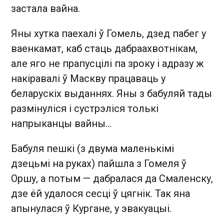
застала вайна.
Яны хутка паехалі ў Гомель, дзед пабег у
ваенкамат, каб стаць дабраахвотнікам,
але яго не прапусцілі па зроку і адразу ж
накіравалі ў Маскву працаваць у
беларускіх выданнях. Яны з бабуляй тады
размінуліся і сустрэліся толькі
напрыканцы вайны…
Бабуля пешкі (з двума маленькімі
дзецьмі на руках) пайшла з Гомеля ў
Оршу, а потым — дабралася да Смаленску,
дзе ёй удалося сесці ў цягнік. Так яна
апынулася ў Кургане, у эвакуацыі.