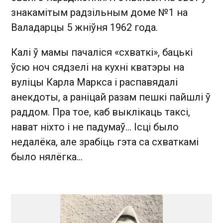
знакамітым радзільным доме №1 на
Валадарцы 5 жніўня 1962 года.
Калі ў мамы пачаліся «схваткі», бацькі
ўсю ноч сядзелі на кухні кватэры на
вуліцы Карла Маркса і распавядалі
анекдоты, а раніцай разам пешкі пайшлі ў
раддом. Пра тое, каб выклікаць таксі,
нават ніхто і не падумаў… Ісці было
недалёка, але зрабіць гэта са схваткамі
было нялёгка…