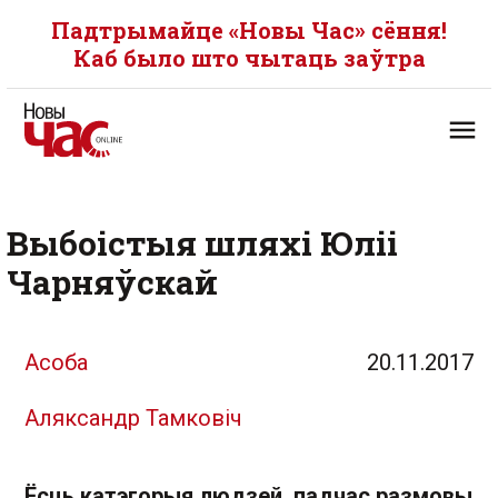
Падтрымайце «Новы Час» сёння!
Каб было што чытаць заўтра
Выбоістыя шляхі Юліі
Чарняўскай
Асоба
20.11.2017
Аляксандр Тамковіч
Ёсць катэгорыя людзей, падчас размовы