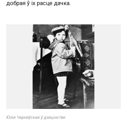
добрая ў іх расце дачка.
Юлія Чарняўская ў дзяцінстве