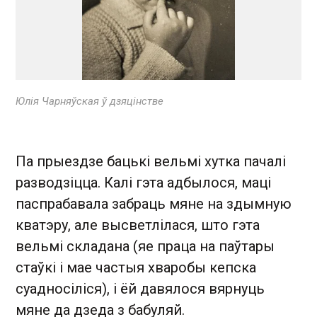
Юлія Чарняўская ў дзяцінстве
Па прыездзе бацькі вельмі хутка пачалі
разводзіцца. Калі гэта адбылося, маці
паспрабавала забраць мяне на здымную
кватэру, але высветлілася, што гэта
вельмі складана (яе праца на паўтары
стаўкі і мае частыя хваробы кепска
суадносіліся), і ёй давялося вярнуць
мяне да дзеда з бабуляй.