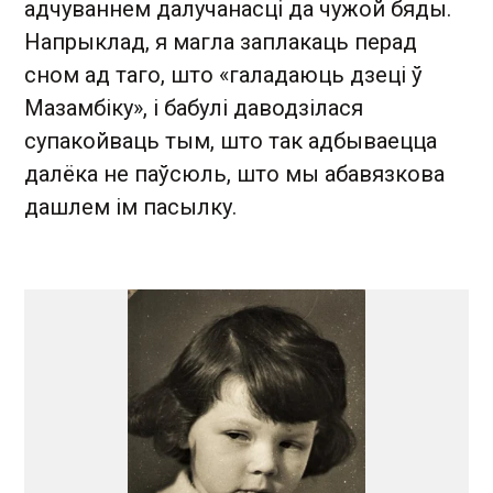
адчуваннем далучанасці да чужой бяды.
Напрыклад, я магла заплакаць перад
сном ад таго, што «галадаюць дзеці ў
Мазамбіку», і бабулі даводзілася
супакойваць тым, што так адбываецца
далёка не паўсюль, што мы абавязкова
дашлем ім пасылку.