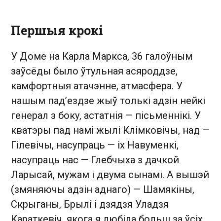
Першыя крокі
У Доме на Карла Маркса, 36 галоўным
заўсёды было ўтульная асяроддзе,
камфортныя атачэнне, атмасфера. У
нашым пад’ездзе жыў толькі адзін нейкі
генерал з боку, астатнія — пісьменнікі. У
кватэры пад намі жылі Клімковічы, над —
Гілевічы, насупраць — іх Навуменкі,
насупраць нас — Глебчыха з дачкой
Ларысай, мужам і двума сынамі. А вышэй
(змяняючы адзін аднаго) — Шамякіны,
Скрыганы, Брылі і дзядзя Уладзя
Караткевіч, якога я любіла больш за ўсіх.