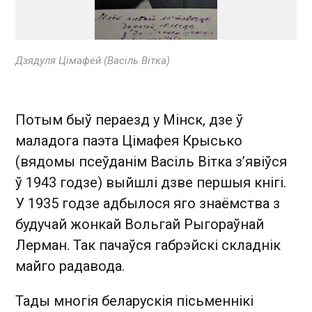
Дзядуля Цімафей (Васіль Вітка)
Потым быў пераезд у Мінск, дзе ў
маладога паэта Цімафея Крысько
(вядомы псеўданім Васіль Вітка з’явіўся
ў 1943 годзе) выйшлі дзве першыя кнігі.
У 1935 годзе адбылося яго знаёмства з
будучай жонкай Вольгай Рыгораўнай
Лерман. Так пачаўся габрэйскі складнік
майго радавода.
Тады многія беларускія пісьменнікі