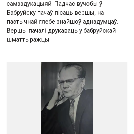
самаадукацыяй. Падчас вучобы ў
Бабруйску пачаў пісаць вершы, на
паэтычнай глебе знайшоў аднадумцаў.
Вершы пачалі друкаваць у бабруйскай
шматтыражцы.