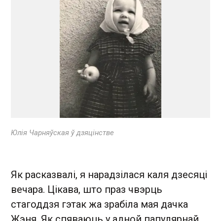
Юлія Чарняўская ў дзяцінстве
Як расказвалі, я нарадзілася каля дзесяці
вечара. Цікава, што праз чвэрць
стагоддзя гэтак жа зрабіла мая дачка
Жэня. Як спяваюць у адной папулярнай