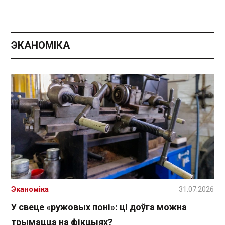
ЭКАНОМІКА
Эканоміка
31.07.2026
У свеце «ружовых поні»: ці доўга можна
трымацца на фікцыях?