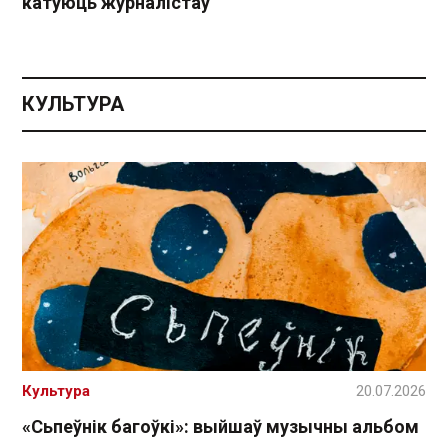
катуюць журналістаў
КУЛЬТУРА
Культура
20.07.2026
«Сьпеўнік багоўкі»: выйшаў музычны альбом