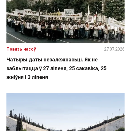
Повязь часоў
27.07.2026
Чатыры даты незалежнасьці. Як не
заблытацца ў 27 ліпеня, 25 сакавіка, 25
жніўня і 3 ліпеня