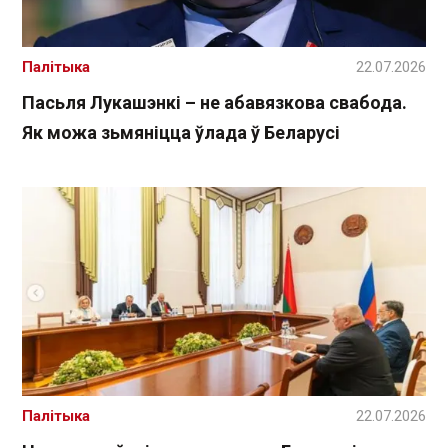
Палітыка
22.07.2026
Пасьля Лукашэнкі – не абавязкова свабода.
Як можа зьмяніцца ўлада ў Беларусі
Палітыка
22.07.2026