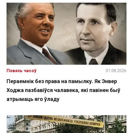
Повязь часоў
01.08.2026
Пераемнік без права на памылку. Як Энвер
Ходжа пазбавіўся чалавека, які павінен быў
атрымаць яго ўладу