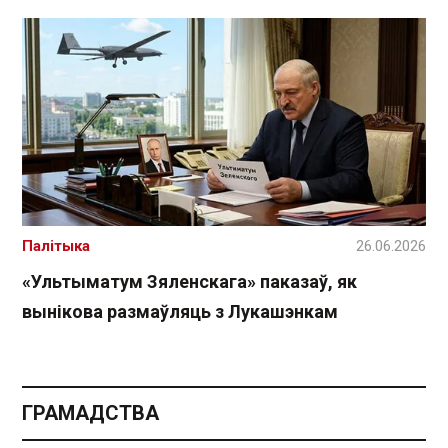
Палітыка
26.06.2026
«Ультыматум Зяленскага» паказаў, як
вынікова размаўляць з Лукашэнкам
ГРАМАДСТВА