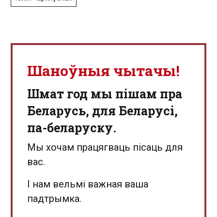
Шаноўныя чытачы!
Шмат год мы пішам пра
Беларусь, для Беларусі,
па-беларуску.
Мы хочам працягваць пісаць для
вас.
І нам вельмі важная ваша
падтрымка.