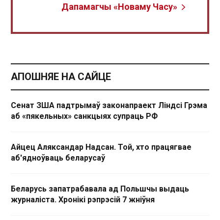
Дапамагчы «Новаму Часу»
АПОШНЯЕ НА САЙЦЕ
Сенат ЗША падтрымаў законапраект Ліндсі Грэма
аб «пякельных» санкцыях супраць РФ
Айцец Аляксандар Надсан. Той, хто працягвае
аб'ядноўваць беларусаў
Беларусь запатрабавала ад Польшчы выдаць
журналіста. Хронікі рэпрэсій 7 жніўня