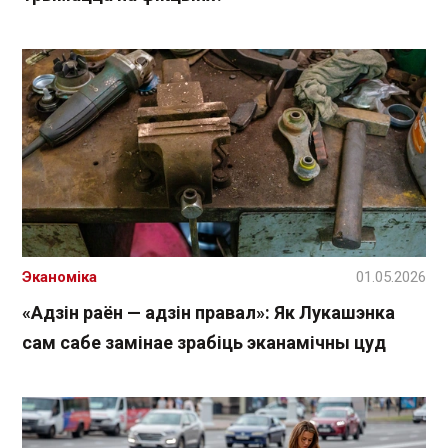
Эканоміка
01.05.2026
«Адзін раён — адзін правал»: Як Лукашэнка
сам сабе замінае зрабіць эканамічны цуд