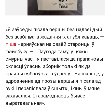
«Я заўсёды пісала вершы без надзеі дый
без асаблівага жадання іх апублікаваць, —
піша
Чарняўская на сваёй старонцы ў
фэйсбуку. — ...Паўгода таму, у цяжкі
смурны час... я паставілася да прапановы
скласці ўласны зборнік толькі як да
праявы сяброўскага ўдзелу... На шчасце, у
адрозненне ад прозы вершы я пісала ад
рукі і перапісвала ў сшыткі, і яны ў мяне
захаваліся. Старамоднасць бывае
выратавальная».