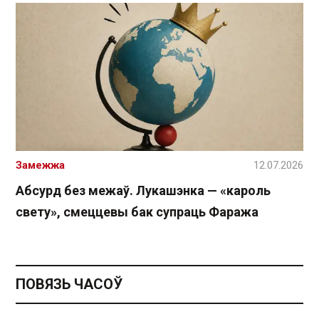
Замежжа
12.07.2026
Абсурд без межаў. Лукашэнка — «кароль
свету», смеццевы бак супраць Фаража
ПОВЯЗЬ ЧАСОЎ