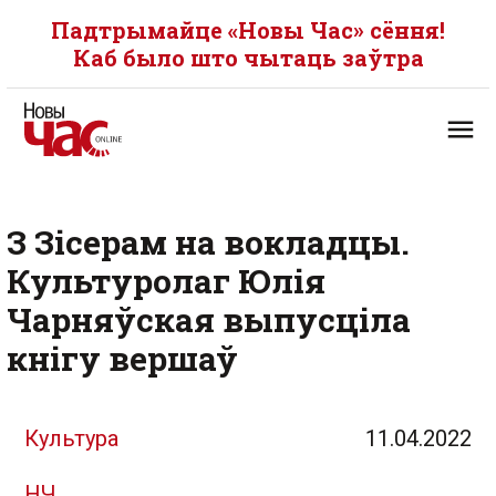
Падтрымайце «Новы Час» сёння!
Каб было што чытаць заўтра
З Зісерам на вокладцы.
Культуролаг Юлія
Чарняўская выпусціла
кнігу вершаў
Культура
11.04.2022
НЧ