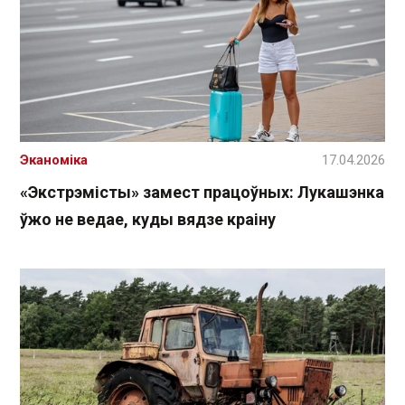
Эканоміка
17.04.2026
«Экстрэмісты» замест працоўных: Лукашэнка
ўжо не ведае, куды вядзе краіну