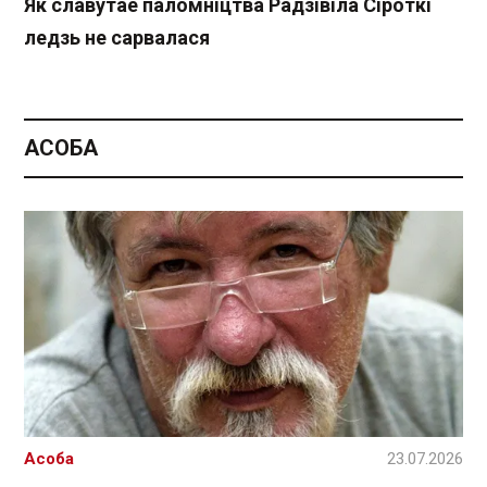
Як славутае паломніцтва Радзівіла Сіроткі
ледзь не сарвалася
АСОБА
Асоба
23.07.2026