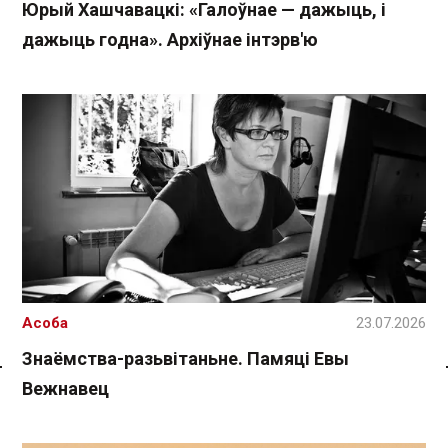
Юрый Хашчавацкі: «Галоўнае — дажыць, і
дажыць годна». Архіўнае інтэрв'ю
Асоба
23.07.2026
Знаёмства-разьвітаньне. Памяці Евы
Вежнавец
Спасылка без VPN