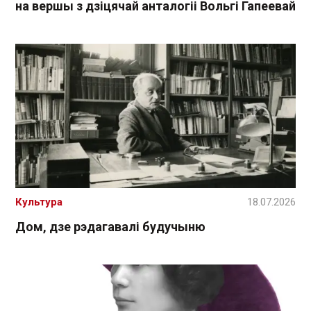
на вершы з дзіцячай анталогіі Вольгі Гапеевай
Культура
18.07.2026
Дом, дзе рэдагавалі будучыню