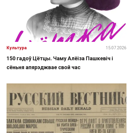
Культура
15.07.2026
150 гадоў Цётцы. Чаму Алёіза Пашкевіч і
сёньня апярэджвае свой час