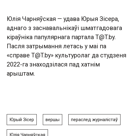
Юлія Чарняўская — удава Юрыя Зісера,
аднаго з заснавальнікаўі шматгадовага
кіраўніка папулярнага партала
T@T.by
.
Пасля затрымання летась у маі па
«справе
T@T.by
» культуролаг да студзеня
2022-га знаходзілася пад хатнім
арыштам.
Юрый Зісер
вершы
пераслед журналістаў
Юлія Чарняўская