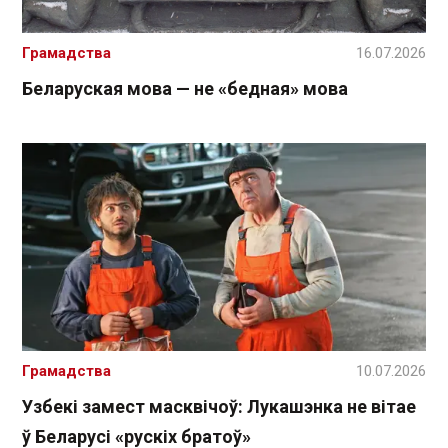
Грамадства
16.07.2026
Беларуская мова — не «бедная» мова
Грамадства
10.07.2026
Узбекі замест масквічоў: Лукашэнка не вітае
ў Беларусі «рускіх братоў»