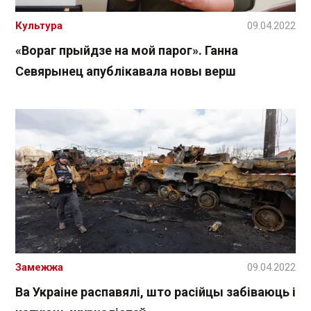
Культура
09.04.2022
«Вораг прыйдзе на мой парог». Ганна
Севярынец апублікавала новы верш
Замежжа
09.04.2022
Ва Украіне распавялі, што расійцы забіваюць і