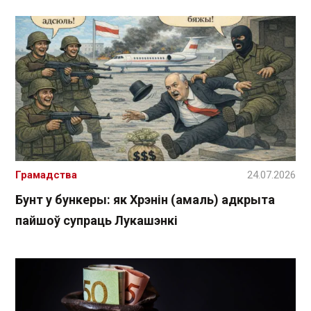
Грамадства
24.07.2026
Бунт у бункеры: як Хрэнін (амаль) адкрыта
пайшоў супраць Лукашэнкі