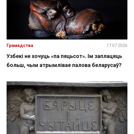
Грамадства
17.07.2026
Узбекі не хочуць «па пяцьсот». Ім заплацяць
больш, чым атрымлівае палова беларусаў?