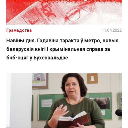
Грамадства
11.04.2022
Навіны дня. Гадавіна тэракта ў метро, новыя
беларускія кнігі і крымінальная справа за
бчб-сцяг у Бухенвальдзе