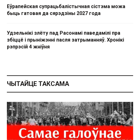
Еўрапейская супрацьбалістычная сістэма можа
быць гатовая да сярэдзіны 2027 года
Удзельнікі злёту пад Расонамі паведамілі пра
збіццё і прыніжэнні пасля затрыманняў. Хронікі
рэпрэсій 4 жніўня
ЧЫТАЙЦЕ ТАКСАМА