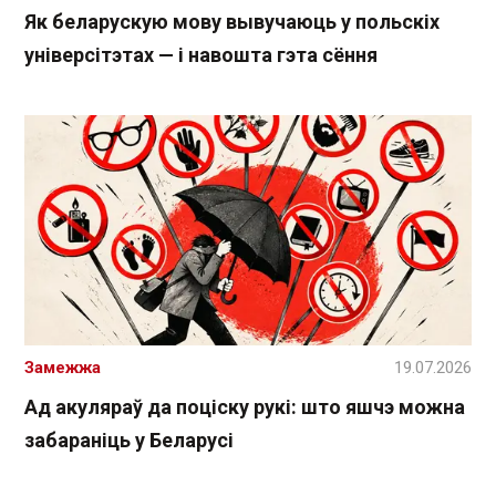
Як беларускую мову вывучаюць у польскіх
універсітэтах — і навошта гэта сёння
Замежжа
19.07.2026
Ад акуляраў да поціску рукі: што яшчэ можна
забараніць у Беларусі