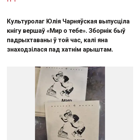
Культуролаг Юлія Чарняўская выпусціла
кнігу вершаў «Мир о тебе». Зборнік быў
падрыхтаваны ў той час, калі яна
знаходзілася пад хатнім арыштам.