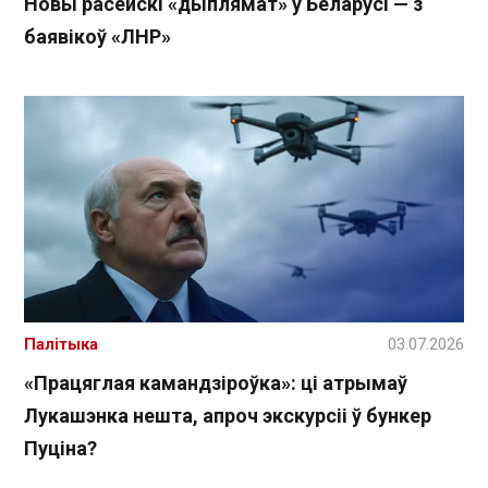
Новы расейскі «дыплямат» у Беларусі — з
баявікоў «ЛНР»
Палітыка
03.07.2026
«Працяглая камандзіроўка»: ці атрымаў
Лукашэнка нешта, апроч экскурсіі ў бункер
Пуціна?