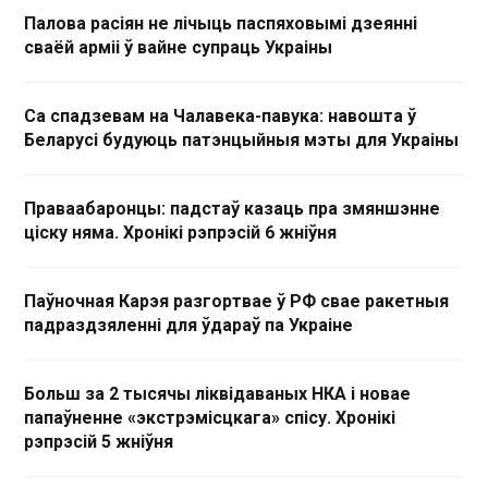
Палова расіян не лічыць паспяховымі дзеянні
сваёй арміі ў вайне супраць Украіны
Са спадзевам на Чалавека-павука: навошта ў
Беларусі будуюць патэнцыйныя мэты для Украіны
Праваабаронцы: падстаў казаць пра змяншэнне
ціску няма. Хронікі рэпрэсій 6 жніўня
Паўночная Карэя разгортвае ў РФ свае ракетныя
падраздзяленні для ўдараў па Украіне
Больш за 2 тысячы ліквідаваных НКА і новае
папаўненне «экстрэмісцкага» спісу. Хронікі
рэпрэсій 5 жніўня