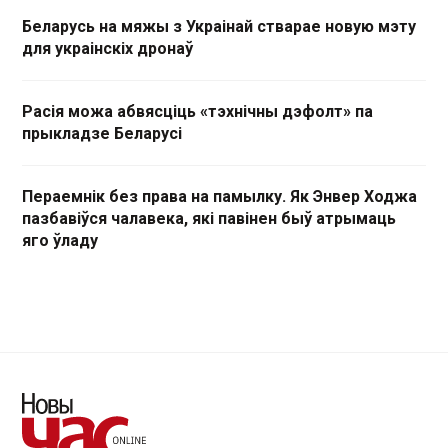
Беларусь на мяжы з Украінай стварае новую мэту
для украінскіх дронаў
Расія можа абвясціць «тэхнічны дэфолт» па
прыкладзе Беларусі
Пераемнік без права на памылку. Як Энвер Ходжа
пазбавіўся чалавека, які павінен быў атрымаць
яго ўладу