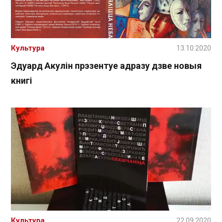
Культура
13.10.2020
Эдуард Акулін прэзентуе адразу дзве новыя
книгі
Культура
22.09.2020