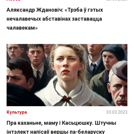
Аляксандр Ждановіч: «Трэба ў гэтых
нечалавечых абставінах заставацца
чалавекам»
Культура
03.03.2023
Пра каханьне, маму і Касьцюшку. Штучны
інтэлект напісаў вершы па-беларуску