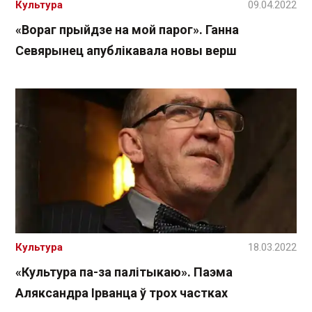
Культура
09.04.2022
«Вораг прыйдзе на мой парог». Ганна
Севярынец апублікавала новы верш
Культура
18.03.2022
«Культура па-за палітыкаю». Паэма
Аляксандра Ірванца ў трох частках