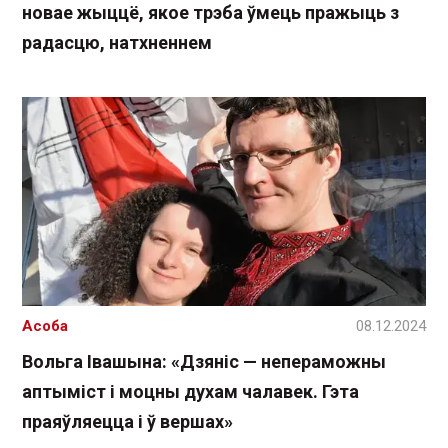
новае жыццё, якое трэба ўмець пражыць з
радасцю, натхненнем
Асоба
08.12.2024
Вольга Івашына: «Дзяніс — непераможны
аптыміст і моцны духам чалавек. Гэта
праяўляецца і ў вершах»