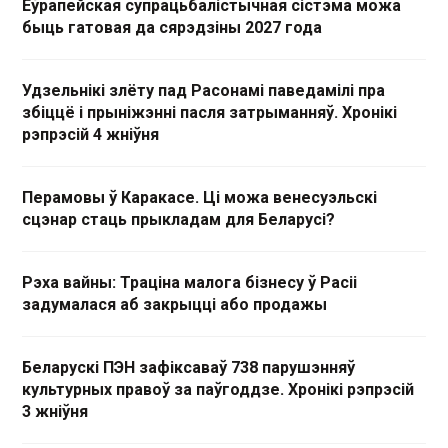
Еўрапейская супрацьбалістычная сістэма можа
быць гатовая да сярэдзіны 2027 года
Удзельнікі злёту пад Расонамі паведамілі пра
збіццё і прыніжэнні пасля затрыманняў. Хронікі
рэпрэсій 4 жніўня
Перамовы ў Каракасе. Ці можа венесуэльскі
сцэнар стаць прыкладам для Беларусі?
Рэха вайны: Траціна малога бізнесу ў Расіі
задумалася аб закрыцці або продажы
Беларускі ПЭН зафіксаваў 738 парушэнняў
культурных правоў за паўгоддзе. Хронікі рэпрэсій
3 жніўня