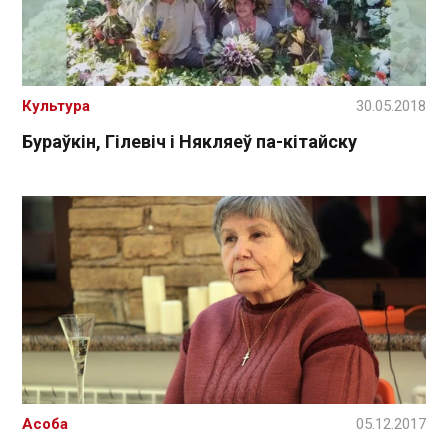
Культура
30.05.2018
Бураўкін, Гілевіч і Някляеў па-кітайску
Асоба
05.12.2017