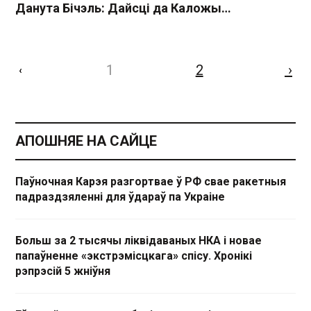
Данута Бічэль: Дайсці да Каложы…
1
2
›
‹
АПОШНЯЕ НА САЙЦЕ
Паўночная Карэя разгортвае ў РФ свае ракетныя
падраздзяленні для ўдараў па Украіне
Больш за 2 тысячы ліквідаваных НКА і новае
папаўненне «экстрэмісцкага» спісу. Хронікі
рэпрэсій 5 жніўня