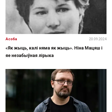
Асоба
20.09.2024
«Як жыць, калі няма як жыць». Ніна Мацяш і
яе незабыўная лірыка