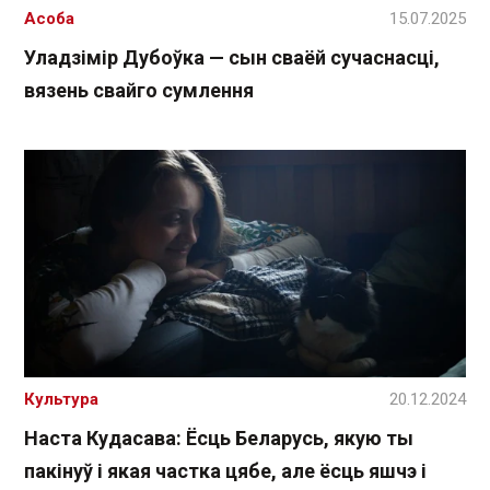
Асоба
15.07.2025
Уладзімір Дубоўка — сын сваёй сучаснасці,
вязень свайго сумлення
Культура
20.12.2024
Наста Кудасава: Ёсць Беларусь, якую ты
пакінуў і якая частка цябе, але ёсць яшчэ і