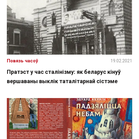
Повязь часоў
19.02.2021
Пратэст у час сталінізму: як беларус кінуў
вершаваны выклік таталітарнай сістэме