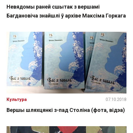
Невядомы раней сшытак з вершамі
Багдановіча знайшлі ў архіве Максіма Горкага
Культура
07.10.2018
Вершы шляхцянкі з-пад Століна (фота, відэа)