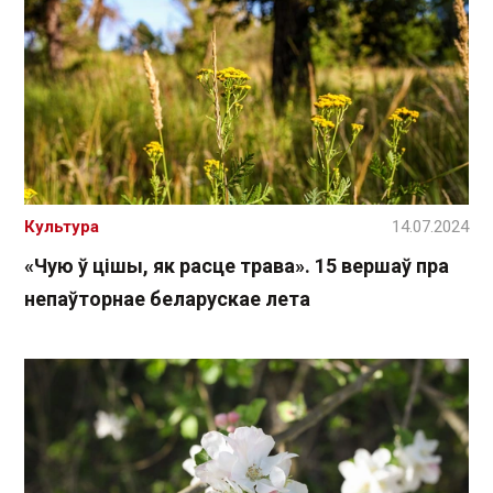
Культура
14.07.2024
«Чую ў цішы, як расце трава». 15 вершаў пра
непаўторнае беларускае лета