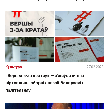
Культура
27.02.2023
«Вершы з-за кратаў» — з'явіўся вялікі
віртуальны зборнік паэзіі беларускіх
палітвязняў