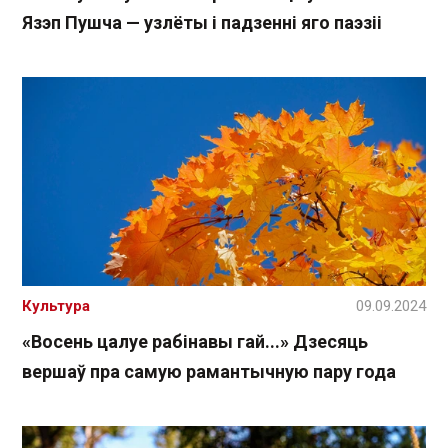
Язэп Пушча — узлёты і падзенні яго паэзіі
Культура
09.09.2024
«Восень цалуе рабінавы гай...» Дзесяць
вершаў пра самую рамантычную пару года