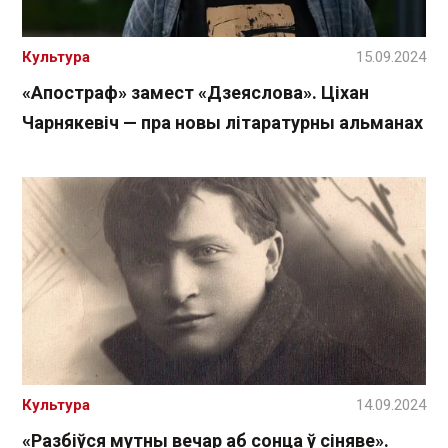
Культура
15.09.2024
«Апостраф» замест «Дзеяслова». Ціхан
Чарнякевіч — пра новы літаратурны альманах
Культура
14.09.2024
«Разбіўся мутны вечар аб сонца ў сіняве».