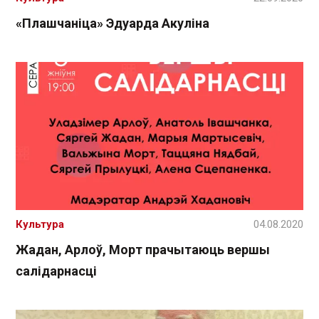
«Плашчаніца» Эдуарда Акуліна
Культура
04.08.2020
Жадан, Арлоў, Морт прачытаюць вершы
салідарнасці