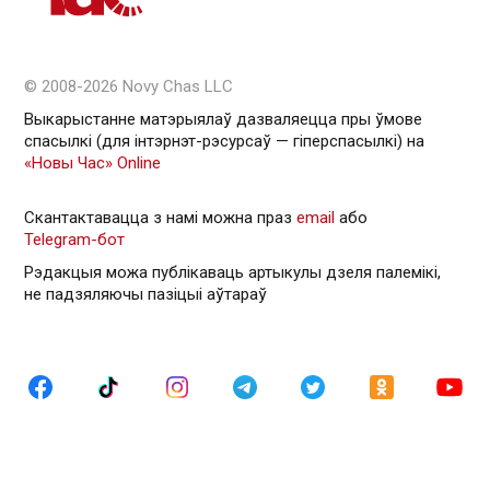
© 2008-2026 Novy Chas LLC
Выкарыстанне матэрыялаў дазваляецца пры ўмове
спасылкі (для інтэрнэт-рэсурсаў — гiперспасылкi) на
«Новы Час» Online
Скантактавацца з намі можна праз
email
або
Telegram-бот
Рэдакцыя можа публікаваць артыкулы дзеля палемікі,
не падзяляючы пазіцыі аўтараў