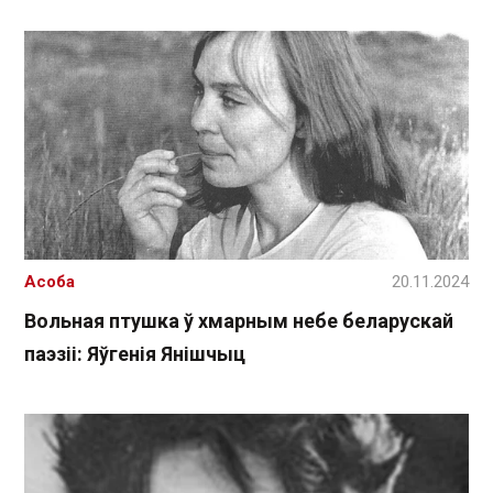
Асоба
20.11.2024
Вольная птушка ў хмарным небе беларускай
паэзіі: Яўгенія Янішчыц