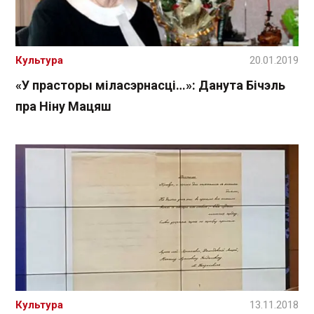
Культура
20.01.2019
«У прасторы міласэрнасці…»: Данута Бічэль
пра Ніну Мацяш
Культура
13.11.2018