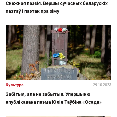
Снежная паэзія. Вершы сучасных беларускіх
паэтаў і паэтак пра зіму
Культура
29.10.2023
Забітыя, але не забытыя. Упершыню
апублікавана паэма Юлія Таўбіна «Осада»