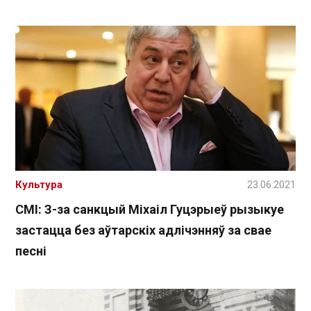
Культура
23.06.2021
СМІ: З-за санкцый Міхаіл Гуцэрыеў рызыкуе
застацца без аўтарскіх адлічэнняў за свае
песні