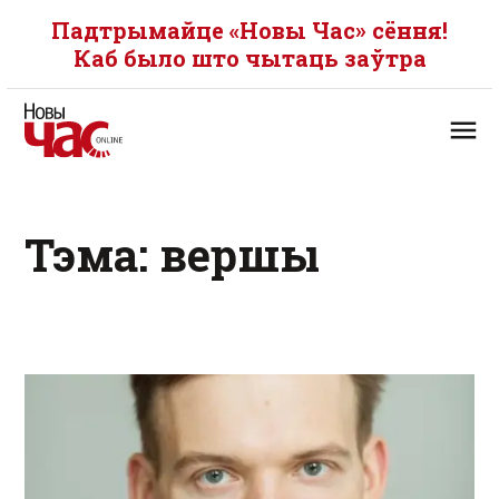
Падтрымайце «Новы Час» сёння!
Каб было што чытаць заўтра
Тэма: вершы