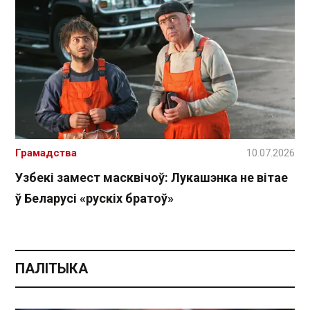
Грамадства
10.07.2026
Узбекі замест масквічоў: Лукашэнка не вітае
ў Беларусі «рускіх братоў»
ПАЛІТЫКА