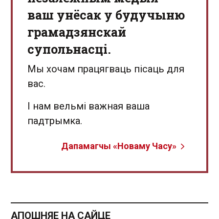
ваш унёсак у будучыню
грамадзянскай
супольнасці.
Мы хочам працягваць пісаць для
вас.
І нам вельмі важная ваша
падтрымка.
Дапамагчы «Новаму Часу»
АПОШНЯЕ НА САЙЦЕ