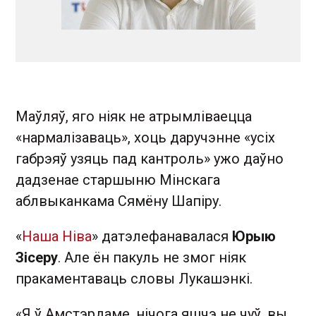
Маўляў, яго ніяк не атрымліваецца
«нармалізаваць», хоць даручэнне «усіх
габрэяў узяць пад кантроль» ужо даўно
дадзенае старшыню Мінскага
аблвыканкама Сямёну Шапіру.
«
Наша Ніва
» датэлефанавалася
Юрыю
Зісеру
. Але ён пакуль не змог ніяк
пракаментаваць словы Лукашэнкі.
«Я ў Амстэрдаме, нічога яшчэ не чуў, вы