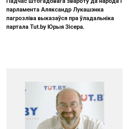
Падчас штогадовага звароту да народа і
парламента Аляксандр Лукашэнка
пагрозліва выказаўся пра ўладальніка
партала Tut.by Юрыя Зісера.