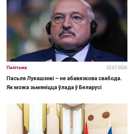
Палітыка
22.07.2026
Пасьля Лукашэнкі – не абавязкова свабода.
Як можа зьмяніцца ўлада ў Беларусі