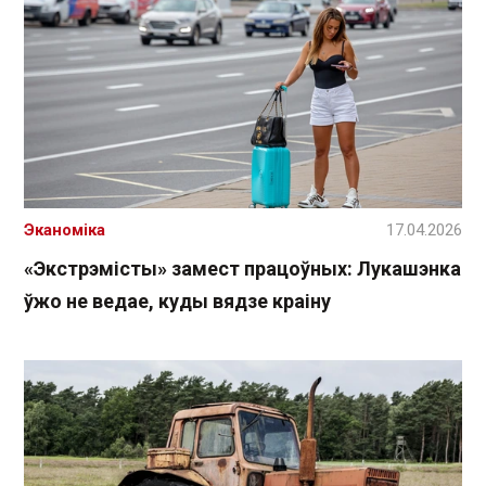
Эканоміка
17.04.2026
«Экстрэмісты» замест працоўных: Лукашэнка
ўжо не ведае, куды вядзе краіну