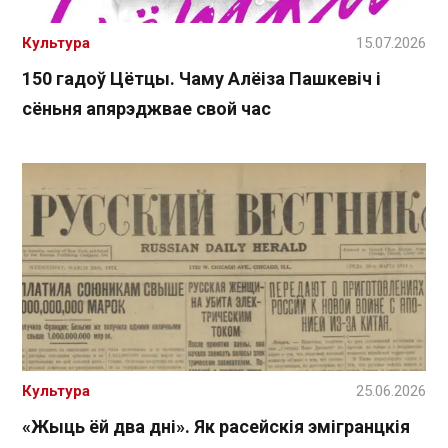
Культура
15.07.2026
150 гадоў Цётцы. Чаму Алёіза Пашкевіч і
сёньня апярэджвае свой час
Культура
25.06.2026
«Жыць ёй два дні». Як расейскія эмігранцкія