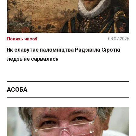
Повязь часоў
08.07.2026
Як славутае паломніцтва Радзівіла Сіроткі
ледзь не сарвалася
АСОБА