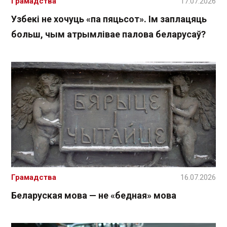
Грамадства
17.07.2026
Узбекі не хочуць «па пяцьсот». Ім заплацяць
больш, чым атрымлівае палова беларусаў?
Грамадства
16.07.2026
Беларуская мова — не «бедная» мова