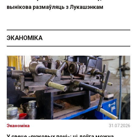
вынікова размаўляць з Лукашэнкам
ЭКАНОМІКА
Эканоміка
31.07.2026
У свеце «ружовых поні»: ці доўга можна