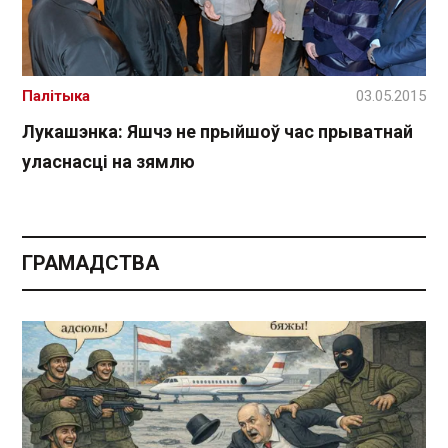
Палітыка
03.05.2015
Лукашэнка: Яшчэ не прыйшоў час прыватнай
уласнасці на зямлю
ГРАМАДСТВА