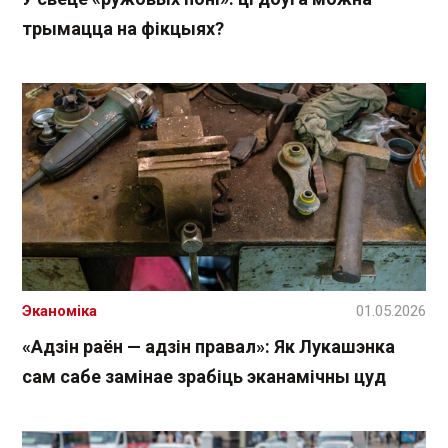
трымацца на фікцыях?
Эканоміка
01.05.2026
«Адзін раён — адзін правал»: Як Лукашэнка
сам сабе замінае зрабіць эканамічны цуд