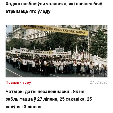
Ходжа пазбавіўся чалавека, які павінен быў
атрымаць яго ўладу
Повязь часоў
27.07.2026
Чатыры даты незалежнасьці. Як не
заблытацца ў 27 ліпеня, 25 сакавіка, 25
жніўня і 3 ліпеня