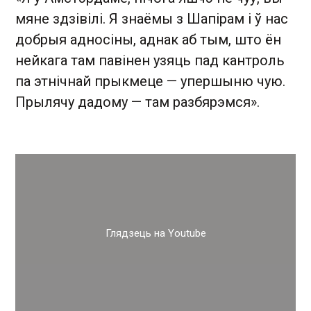
мяне здзівілі. Я знаёмы з Шапірам і ў нас
добрыя адносіны, аднак аб тым, што ён
нейкага там павінен узяць пад кантроль
па этнічнай прыкмеце — упершыню чую.
Прылячу дадому — там разбярэмся».
Глядзець на Youtube