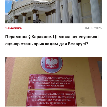
Замежжа
04.08.2026
Перамовы ў Каракасе. Ці можа венесуэльскі
сцэнар стаць прыкладам для Беларусі?