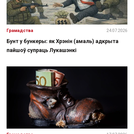
Грамадства
24.07.2026
Бунт у бункеры: як Хрэнін (амаль) адкрыта
пайшоў супраць Лукашэнкі