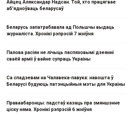
Айцец Аляксандар Надсан. Той, хто працягвае
аб'ядноўваць беларусаў
Беларусь запатрабавала ад Польшчы выдаць
журналіста. Хронікі рэпрэсій 7 жніўня
Палова расіян не лічыць паспяховымі дзеянні
сваёй арміі ў вайне супраць Украіны
Са спадзевам на Чалавека-павука: навошта ў
Беларусі будуюць патэнцыйныя мэты для Украіны
Праваабаронцы: падстаў казаць пра змяншэнне
ціску няма. Хронікі рэпрэсій 6 жніўня