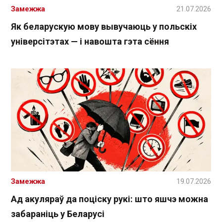
Замежжа
21.07.2026
Як беларускую мову вывучаюць у польскіх
універсітэтах — і навошта гэта сёння
Замежжа
19.07.2026
Ад акуляраў да поціску рукі: што яшчэ можна
забараніць у Беларусі