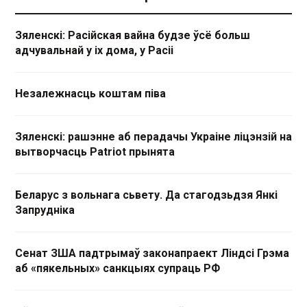
Зяленскі: Расійская вайна будзе ўсё больш
адчувальнай у іх дома, у Расіі
Незалежнасць коштам піва
Зяленскі: рашэнне аб перадачы Украіне ліцэнзій на
вытворчасць Patriot прынята
Беларус з вольнага сьвету. Да стагодзьдзя Янкі
Запрудніка
Сенат ЗША падтрымаў законапраект Ліндсі Грэма
аб «пякельных» санкцыях супраць РФ