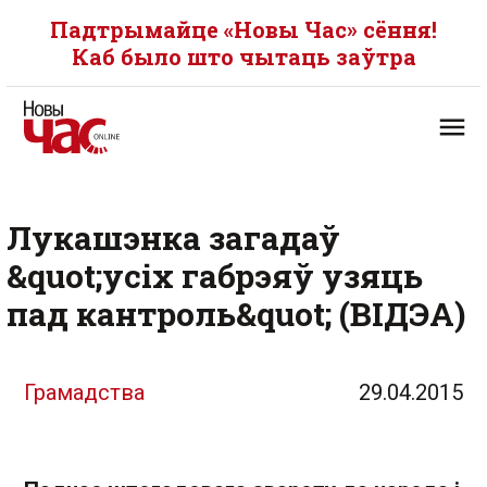
Падтрымайце «Новы Час» сёння!
Каб было што чытаць заўтра
Лукашэнка загадаў
&quot;усіх габрэяў узяць
пад кантроль&quot; (ВІДЭА)
Грамадства
29.04.2015