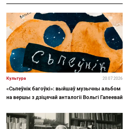
Культура
20.07.2026
«Сьпеўнік багоўкі»: выйшаў музычны альбом
на вершы з дзіцячай анталогіі Вольгі Гапеевай