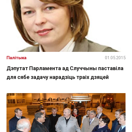
Палітыка
01.05.2015
Дэпутат Парламента ад Случчыны паставіла
для сябе задачу нарадзіць траіх дзяцей