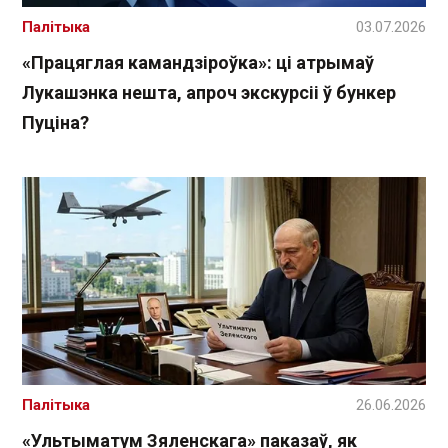
Палітыка
03.07.2026
«Працяглая камандзіроўка»: ці атрымаў
Лукашэнка нешта, апроч экскурсіі ў бункер
Пуціна?
Палітыка
26.06.2026
«Ультыматум Зяленскага» паказаў, як