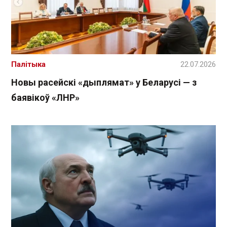
Палітыка
22.07.2026
Новы расейскі «дыплямат» у Беларусі — з
баявікоў «ЛНР»