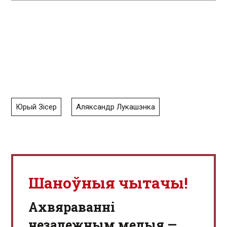
Юрый Зісер
Аляксандр Лукашэнка
Шаноўныя чытачы!
Aхвяраванні
незалежным медыя —