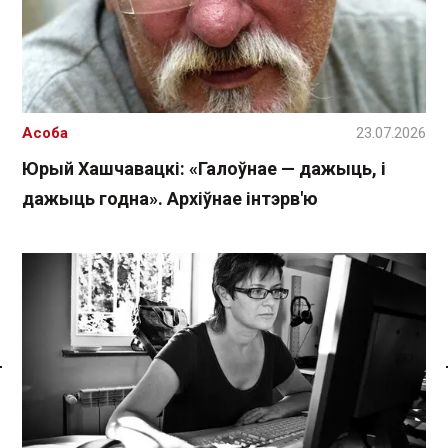
Асоба
23.07.2026
Юрый Хашчавацкі: «Галоўнае — дажыць, і
дажыць годна». Архіўнае інтэрв'ю
Спасылка без VPN