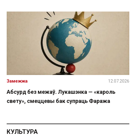
Замежжа
12.07.2026
Абсурд без межаў. Лукашэнка — «кароль
свету», смеццевы бак супраць Фаража
КУЛЬТУРА