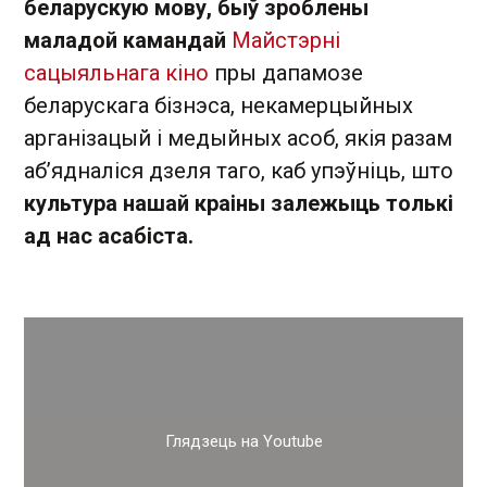
беларускую мову, быў зроблены
маладой камандай
Майстэрні
сацыяльнага кіно
пры дапамозе
беларускага бізнэса, некамерцыйных
арганізацый і медыйных асоб, якія разам
аб’ядналіся дзеля таго, каб упэўніць, што
культура нашай краіны залежыць толькі
ад нас асабіста.
Глядзець на Youtube