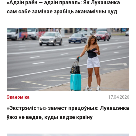
«Адзін раён — адзін правал»: Як Лукашэнка
сам сабе замінае зрабіць эканамічны цуд
Эканоміка
17.04.2026
«Экстрэмісты» замест працоўных: Лукашэнка
ўжо не ведае, куды вядзе краіну