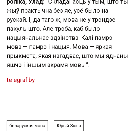
роліка, Улад:
“Складанасць у тым, што ты
жыў практычна без яе, усё было на
рускай. І, да таго ж, мова не у трэндзе
пакуль што. Але трэба, каб было
нацыянальнае адзінства. Калі памрэ
мова — памрэ і нацыя. Мова — яркая
прыкмета, якая нагадвае, што мы яднаны
яшчэ і іншым акрамя мовы”.
telegraf.by
беларуская мова
Юрый Зісер