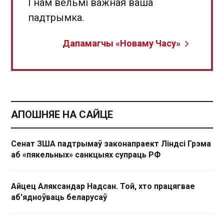
І нам вельмі важная ваша
падтрымка.
Дапамагчы «Новаму Часу»
АПОШНЯЕ НА САЙЦЕ
Сенат ЗША падтрымаў законапраект Ліндсі Грэма
аб «пякельных» санкцыях супраць РФ
Айцец Аляксандар Надсан. Той, хто працягвае
аб'ядноўваць беларусаў