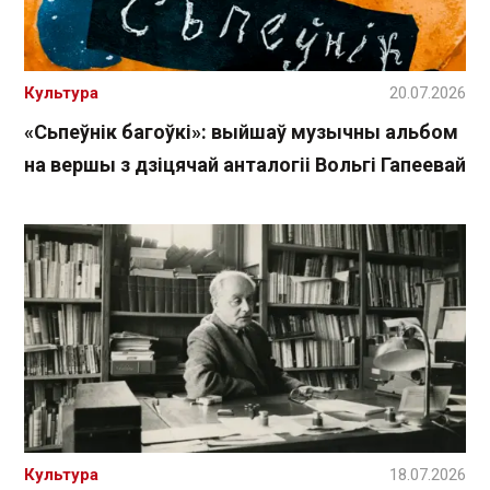
Культура
20.07.2026
«Сьпеўнік багоўкі»: выйшаў музычны альбом
на вершы з дзіцячай анталогіі Вольгі Гапеевай
Культура
18.07.2026