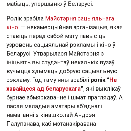
мабыць, упершыню ў Беларусі.
Ролік зрабіла
Майстэрня сацыяльнага
кіно
— некамерцыйная арганізацыя, якая
ставіць перад сабой мэту павысіць
узровень сацыяльнай рэкламы і кіно ў
Беларусі. Утварылася Майстэрня з
ініцыятывы студэнтаў некалькіх вузаў —
вучыцца здымаць добрую сацыяльную
рэкламу. Год таму яны зрабілі
ролік “
Не
хавайцеся ад беларускага
”
, які выклікаў
бурнае абмяркаванне і шмат праглядаў. А
пасля маладыя аматары аб’ядналі
намаганні з кінашколай Андрэя
Палупанава, каб мэтанакіравана