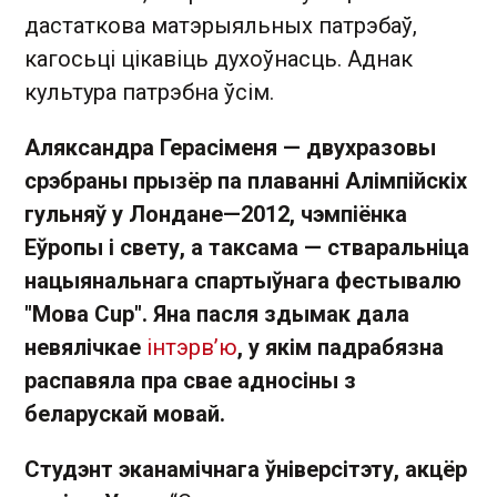
дастаткова матэрыяльных патрэбаў,
кагосьці цікавіць духоўнасць. Аднак
культура патрэбна ўсім.
Аляксандра Герасіменя —
двухразовы
срэбраны прызёр па плаванні Алімпійскіх
гульняў у Лондане—2012, чэмпіёнка
Еўропы і свету, а таксама — стваральніца
нацыянальнага спартыўнага
фестывалю
"Мова
Cup". Яна пасля здымак дала
невялічкае
інтэрв’ю
,
у якім падрабязна
распавяла пра свае адносіны з
беларускай мовай.
Студэнт эканамічнага ўніверсітэту, акцёр