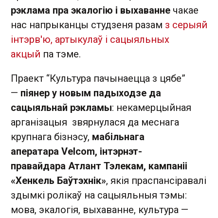
рэклама пра экалогію і выхаванне
чакае
нас напрыканцы студзеня разам
з серыяй
інтэрв'ю, артыкулаў і сацыяльных
акцый
па тэме.
Праект “Культура пачынаецца з цябе”
—
піянер у новым падыходзе да
сацыяльнай рэкламы
: некамерцыйная
арганізацыя звярнулася да меснага
крупнага бізнэсу,
мабільнага
аператара
Velcom, інтэрнэт-
правайдара Атлант Тэлекам, кaмпаніі
«Хенкель Баўтэхнік»
, якія праспансіравалі
здымкі ролікаў на сацыяльныя тэмы:
мова, экалогія, выхаванне, культура —