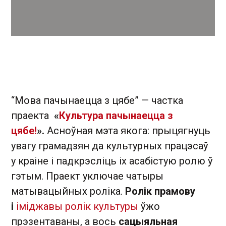
“Мова пачынаецца з цябе” — частка
праекта
«
Культура пачынаецца з
цябе!
».
Асноўная мэта якога: прыцягнуць
увагу грамадзян да культурных працэсаў
у краіне і падкрэсліць іх асабістую ролю ў
гэтым. Праект уключае чатыры
матывацыйных роліка.
Ролік прамову
і
іміджавы ролік культуры
ўжо
прэзентаваны, а вось
сацыяльная