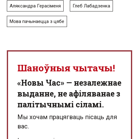
Аляксандра Герасіменя
Глеб Лабадзенка
Мова пачынаецца з цябе
Шаноўныя чытачы!
«Новы Час» — незалежнае
выданне, не афіляванае з
палітычнымі сіламі.
Мы хочам працягваць пісаць для
вас.