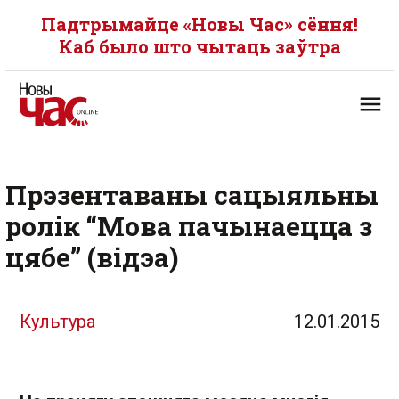
Падтрымайце «Новы Час» сёння!
Каб было што чытаць заўтра
Прэзентаваны сацыяльны
ролік “Мова пачынаецца з
цябе” (відэа)
Культура
12.01.2015