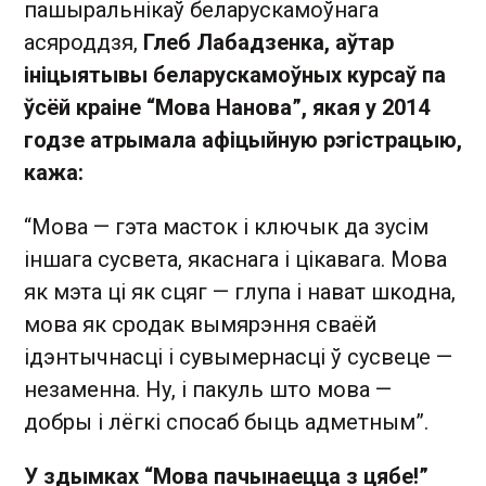
пашыральнікаў беларускамоўнага
асяроддзя,
Глеб Лабадзенка, аўтар
ініцыятывы беларускамоўных курсаў па
ўсёй краіне “Мова Нанова”, якая у 2014
годзе атрымала афіцыйную рэгістрацыю,
кажа:
“Мова — гэта масток і ключык да зусім
іншага сусвета, якаснага і цікавага. Мова
як мэта ці як сцяг — глупа і нават шкодна,
мова як сродак вымярэння сваёй
ідэнтычнасці і сувымернасці ў сусвеце —
незаменна. Ну, і пакуль што мова —
добры і лёгкі спосаб быць адметным”.
У здымках “Мова пачынаецца з цябе!”