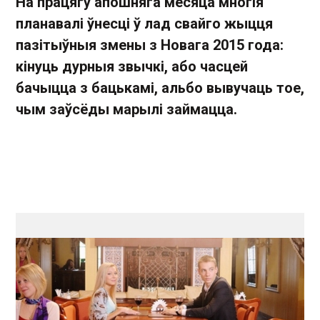
На працягу апошняга месяца многія
планавалі ўнесці ў лад свайго жыцця
пазітыўныя змены з Новага 2015 года:
кінуць дурныя звычкі, або часцей
бачыцца з бацькамі, альбо вывучаць тое,
чым заўсёды марылі займацца.