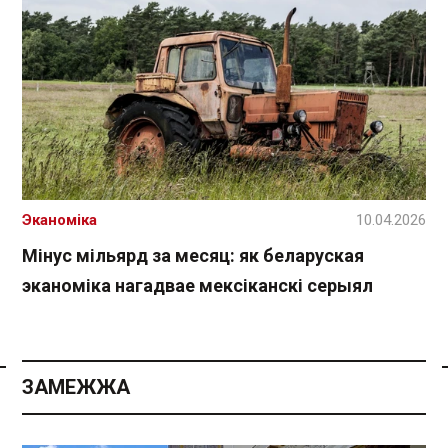
Эканоміка
10.04.2026
Мінус мільярд за месяц: як беларуская
эканоміка нагадвае мексіканскі серыял
ЗАМЕЖЖА
Спасылка без VPN