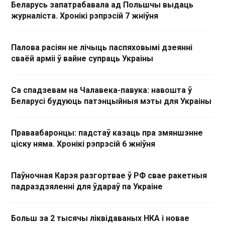
Беларусь запатрабавала ад Польшчы выдаць
журналіста. Хронікі рэпрэсій 7 жніўня
Палова расіян не лічыць паспяховымі дзеянні
сваёй арміі ў вайне супраць Украіны
Са спадзевам на Чалавека-павука: навошта ў
Беларусі будуюць патэнцыйныя мэты для Украіны
Праваабаронцы: падстаў казаць пра змяншэнне
ціску няма. Хронікі рэпрэсій 6 жніўня
Паўночная Карэя разгортвае ў РФ свае ракетныя
падраздзяленні для ўдараў па Украіне
Больш за 2 тысячы ліквідаваных НКА і новае