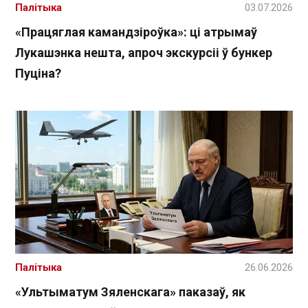
Палітыка
03.07.2026
«Працяглая камандзіроўка»: ці атрымаў
Лукашэнка нешта, апроч экскурсіі ў бункер
Пуціна?
Палітыка
26.06.2026
«Ультыматум Зяленскага» паказаў, як