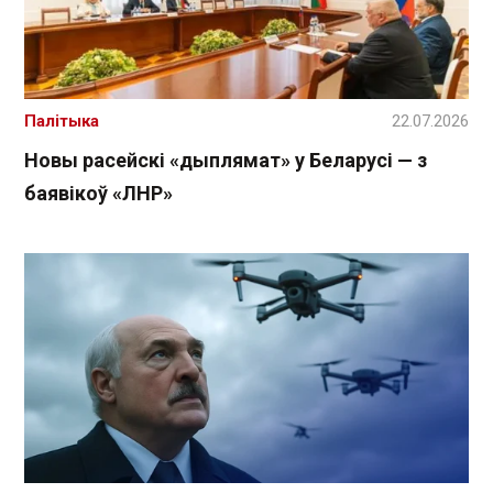
Палітыка
22.07.2026
Новы расейскі «дыплямат» у Беларусі — з
баявікоў «ЛНР»