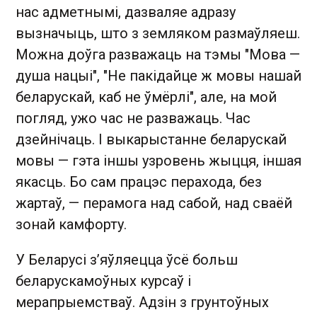
нас адметнымі, дазваляе адразу
вызначыць, што з земляком размаўляеш.
Можна доўга разважаць на тэмы "Мова —
душа нацыі", "Не пакідайце ж мовы нашай
беларускай, каб не ўмёрлі", але, на мой
погляд, ужо час не разважаць. Час
дзейнічаць. І выкарыстанне беларускай
мовы — гэта іншы узровень жыцця, іншая
якасць. Бо сам працэс перахода, без
жартаў, — перамога над сабой, над сваёй
зонай камфорту.
У Беларусі з’яўляецца ўсё больш
беларускамоўных курсаў і
мерапрыемстваў. Адзін з грунтоўных