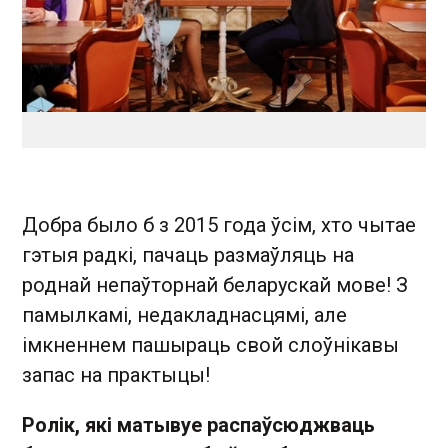
Добра было б з 2015 года ўcім, хто чытае
гэтыя радкі, пачаць размаўляць на
роднай непаўторнай беларускай мове! З
памылкамі, недакладнасцямі, але
імкненнем пашыраць свой слоўнікавы
запас на практыцы!
Ролік, які матывуе распаўсюджваць