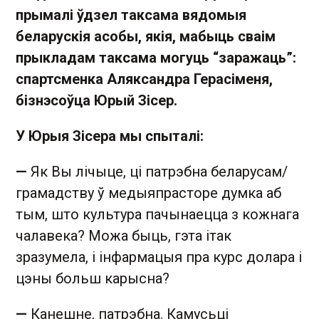
прымалі ўдзел таксама вядомыя
беларускія асобы, якія, мабыць сваім
прыкладам таксама могуць “заражаць”:
спартсменка Аляксандра Герасіменя,
бізнэсоўца Юрый Зісер.
У Юрыя Зісера мы спыталі:
—
Як Вы лічыце, ці патрэбна беларусам/
грамадству ў медыяпрасторе думка аб
тым, што культура пачынаецца з кожнага
чалавека? Можа быць, гэта ітак
зразумела, і інфармацыя пра курс долара і
цэны больш карысна?
—
Канешне, патрэбна. Камусьці