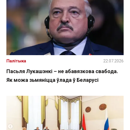
Палітыка
22.07.2026
Пасьля Лукашэнкі – не абавязкова свабода.
Як можа зьмяніцца ўлада ў Беларусі