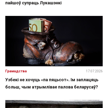
пайшоў супраць Лукашэнкі
Грамадства
17.07.2026
Узбекі не хочуць «па пяцьсот». Ім заплацяць
больш, чым атрымлівае палова беларусаў?