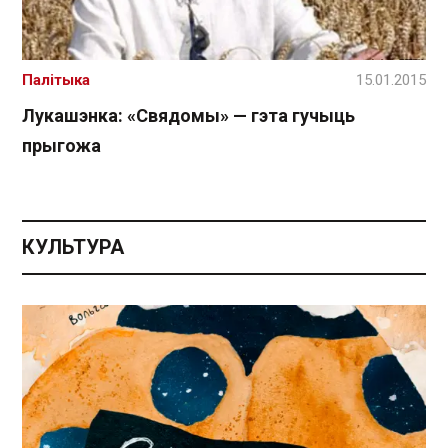
Палітыка
15.01.2015
Лукашэнка: «Свядомы» — гэта гучыць
прыгожа
КУЛЬТУРА