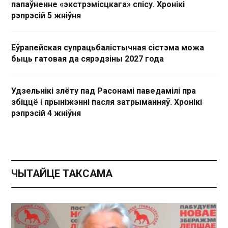
папаўненне «экстрэмісцкага» спісу. Хронікі
рэпрэсій 5 жніўня
Еўрапейская супрацьбалістычная сістэма можа
быць гатовая да сярэдзіны 2027 года
Удзельнікі злёту пад Расонамі паведамілі пра
збіццё і прыніжэнні пасля затрыманняў. Хронікі
рэпрэсій 4 жніўня
ЧЫТАЙЦЕ ТАКСАМА