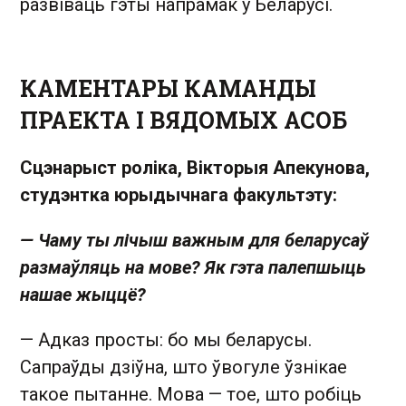
развіваць гэты напрамак у Беларусі.
КАМЕНТАРЫ КАМАНДЫ
ПРАЕКТА І ВЯДОМЫХ АСОБ
Сцэнарыст роліка, Вікторыя Апекунова,
студэнтка юрыдычнага факультэту:
— Чаму ты лічыш важным для беларусаў
размаўляць на мове? Як гэта палепшыць
нашае жыццё?
— Адказ просты: бо мы беларусы.
Cапраўды дзіўна, што ўвогуле ўзнікае
такое пытанне. Мова — тое, што робіць