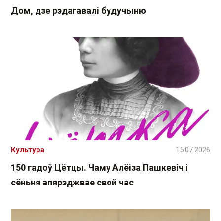
Дом, дзе рэдагавалі будучыню
Культура
15.07.2026
150 гадоў Цётцы. Чаму Алёіза Пашкевіч і
сёньня апярэджвае свой час