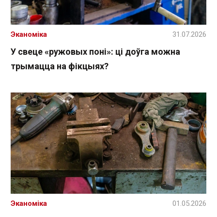
Эканоміка
31.07.2026
У свеце «ружовых поні»: ці доўга можна
трымацца на фікцыях?
Эканоміка
01.05.2026