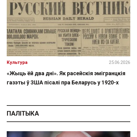
Культура
25.06.2026
«Жыць ёй два дні». Як расейскія эмігранцкія
газэты ў ЗША пісалі пра Беларусь у 1920-х
ПАЛІТЫКА