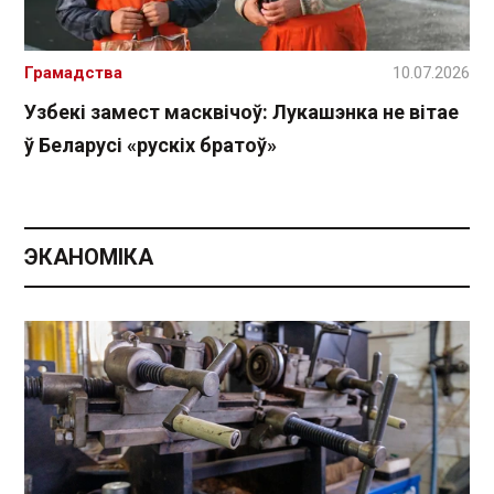
Грамадства
10.07.2026
Узбекі замест масквічоў: Лукашэнка не вітае
ў Беларусі «рускіх братоў»
ЭКАНОМІКА