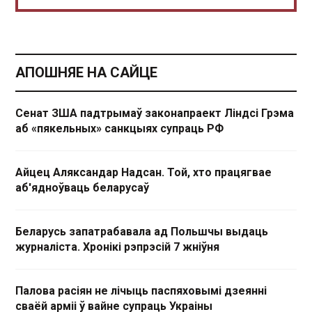
АПОШНЯЕ НА САЙЦЕ
Сенат ЗША падтрымаў законапраект Ліндсі Грэма
аб «пякельных» санкцыях супраць РФ
Айцец Аляксандар Надсан. Той, хто працягвае
аб'ядноўваць беларусаў
Беларусь запатрабавала ад Польшчы выдаць
журналіста. Хронікі рэпрэсій 7 жніўня
Палова расіян не лічыць паспяховымі дзеянні
сваёй арміі ў вайне супраць Украіны