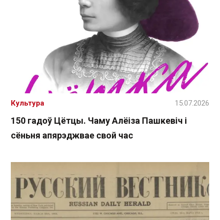
Культура
15.07.2026
150 гадоў Цётцы. Чаму Алёіза Пашкевіч і
сёньня апярэджвае свой час