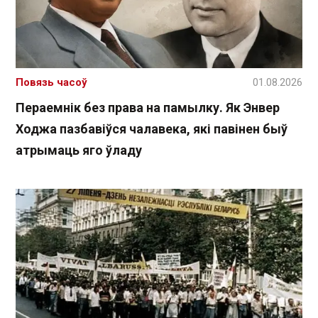
Повязь часоў
01.08.2026
Пераемнік без права на памылку. Як Энвер
Ходжа пазбавіўся чалавека, які павінен быў
атрымаць яго ўладу