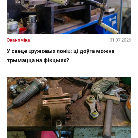
Эканоміка
31.07.2026
У свеце «ружовых поні»: ці доўга можна
трымацца на фікцыях?