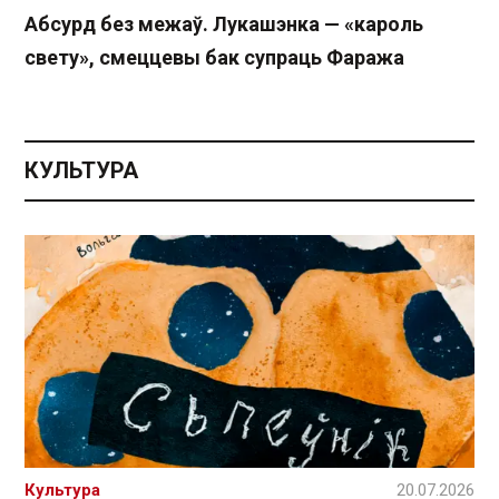
Абсурд без межаў. Лукашэнка — «кароль
свету», смеццевы бак супраць Фаража
КУЛЬТУРА
Культура
20.07.2026