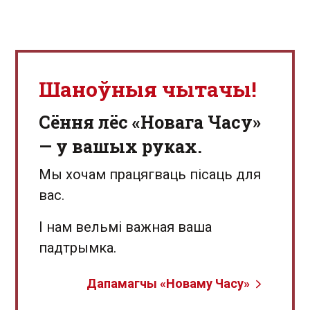
Шаноўныя чытачы!
Сёння лёс «Новага Часу»
— у вашых руках.
Мы хочам працягваць пісаць для
вас.
І нам вельмі важная ваша
падтрымка.
Дапамагчы «Новаму Часу»