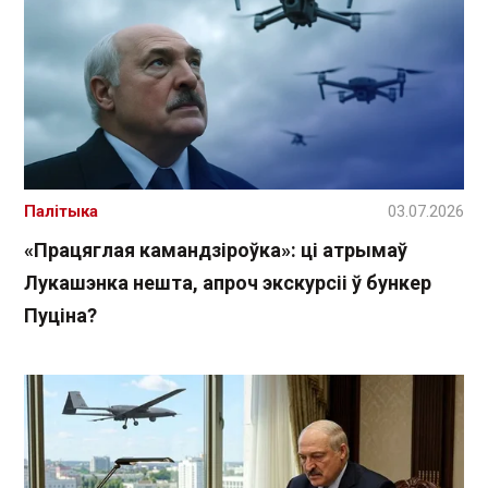
Палітыка
03.07.2026
«Працяглая камандзіроўка»: ці атрымаў
Лукашэнка нешта, апроч экскурсіі ў бункер
Пуціна?