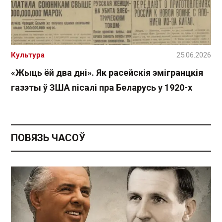
Культура
25.06.2026
«Жыць ёй два дні». Як расейскія эмігранцкія
газэты ў ЗША пісалі пра Беларусь у 1920-х
ПОВЯЗЬ ЧАСОЎ