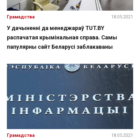
Грамадства
18.05.2021
У дачыненні да менеджараў TUT.BY
распачатая крымінальная справа. Самы
папулярны сайт Беларусі заблакаваны
Грамадства
18.05.2021