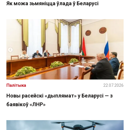
Як можа зьмяніцца ўлада ў Беларусі
Палітыка
22.07.2026
Новы расейскі «дыплямат» у Беларусі — з
баявікоў «ЛНР»