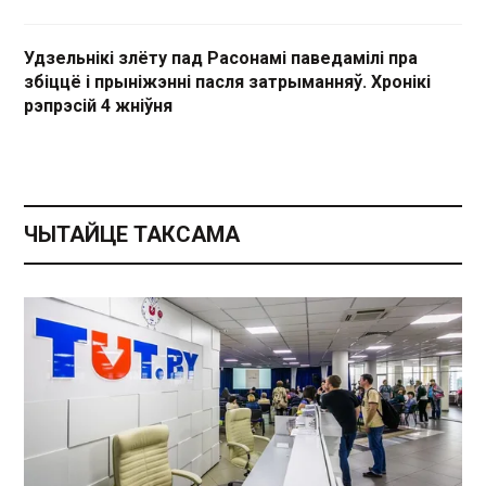
Удзельнікі злёту пад Расонамі паведамілі пра
збіццё і прыніжэнні пасля затрыманняў. Хронікі
рэпрэсій 4 жніўня
ЧЫТАЙЦЕ ТАКСАМА