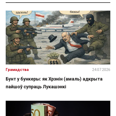
Грамадства
24.07.2026
Бунт у бункеры: як Хрэнін (амаль) адкрыта
пайшоў супраць Лукашэнкі