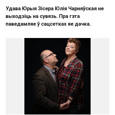
Удава Юрыя Зісера Юлія Чарняўская не
выходзіць на сувязь. Пра гэта
паведамляе ў сацсетках яе дачка.