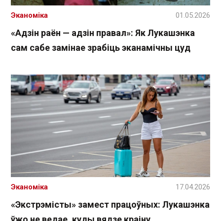
Эканоміка
01.05.2026
«Адзін раён — адзін правал»: Як Лукашэнка
сам сабе замінае зрабіць эканамічны цуд
Эканоміка
17.04.2026
«Экстрэмісты» замест працоўных: Лукашэнка
ўжо не ведае, куды вядзе краіну