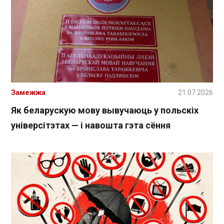
Замежжа
21.07.2026
Як беларускую мову вывучаюць у польскіх
універсітэтах — і навошта гэта сёння