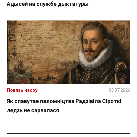
Адысей на службе дыктатуры
Повязь часоў
08.07.2026
Як славутае паломніцтва Радзівіла Сіроткі
ледзь не сарвалася