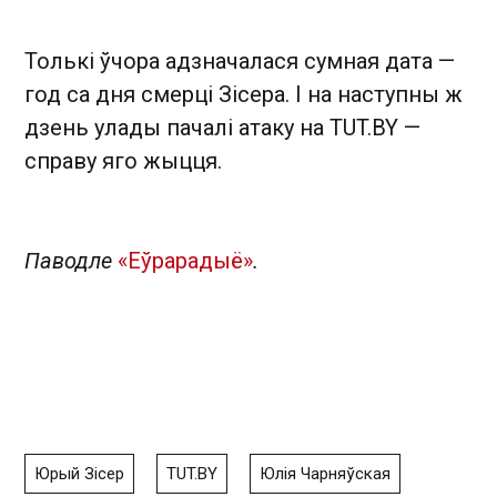
Толькі ўчора адзначалася сумная дата —
год са дня смерці Зісера. І на наступны ж
дзень улады пачалі атаку на TUT.BY —
справу яго жыцця.
Паводле
«Еўрарадыё»
.
Юрый Зісер
TUT.BY
Юлія Чарняўская