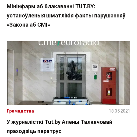
Мінінфарм аб блакаванні TUT.BY:
устаноўленыя шматлікія факты парушэнняў
«Закона аб СМІ»
Грамадства
18.05.2021
У журналісткі Tut.by Алены Талкачовай
праходзіць ператрус