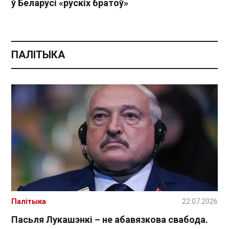
ў Беларусі «рускіх братоў»
ПАЛІТЫКА
Палітыка
22.07.2026
Пасьля Лукашэнкі – не абавязкова свабода.