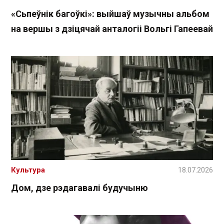
«Сьпеўнік багоўкі»: выйшаў музычны альбом
на вершы з дзіцячай анталогіі Вольгі Гапеевай
Культура
18.07.2026
Дом, дзе рэдагавалі будучыню