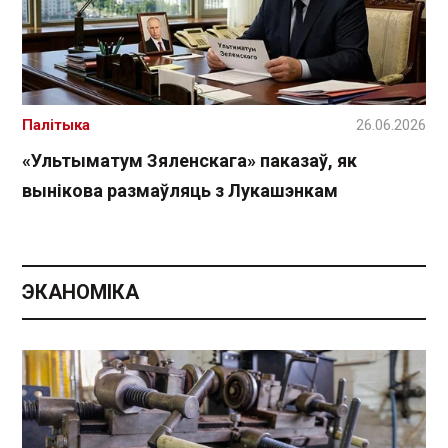
Палітыка
26.06.2026
«Ультыматум Зяленскага» паказаў, як
вынікова размаўляць з Лукашэнкам
ЭКАНОМІКА