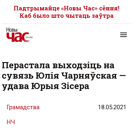
Падтрымайце «Новы Час» сёння!
Каб было што чытаць заўтра
Перастала выходзіць на
сувязь Юлія Чарняўская —
удава Юрыя Зісера
Грамадства
18.05.2021
НЧ