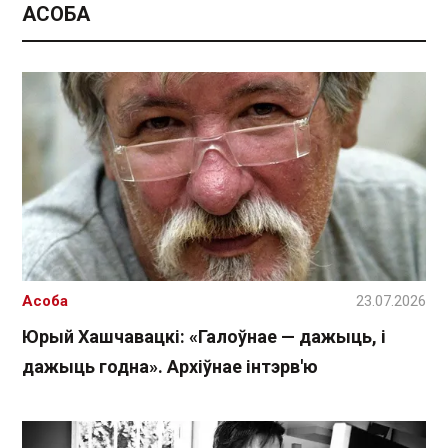
АСОБА
Асоба
23.07.2026
Юрый Хашчавацкі: «Галоўнае — дажыць, і
дажыць годна». Архіўнае інтэрв'ю