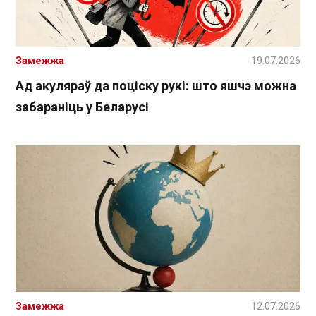
Замежжа
19.07.2026
Ад акуляраў да поціску рукі: што яшчэ можна
забараніць у Беларусі
Замежжа
12.07.2026