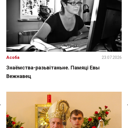
Асоба
23.07.2026
Знаёмства-разьвітаньне. Памяці Евы
Вежнавец
Спасылка без VPN