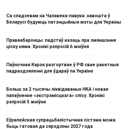
Са спадзевам на Чалавека-павука: навошта ў
Беларусі будуюць патэнцыйныя мэты для Украіны
Праваабаронцы: падстаў казаць пра змяншэнне
ціску няма. Хронікі рэпрэсій 6 жніўня
Паўночная Карэя разгортвае ў РФ свае ракетныя
падраздзяленні для ўдараў па Украіне
Больш за 2 тысячы ліквідаваных НКА і новае
папаўненне «экстрэмісцкага» спісу. Хронікі
рэпрэсій 5 жніўня
Еўрапейская супрацьбалістычная сістэма можа
быць гатовая да сярэдзіны 2027 года