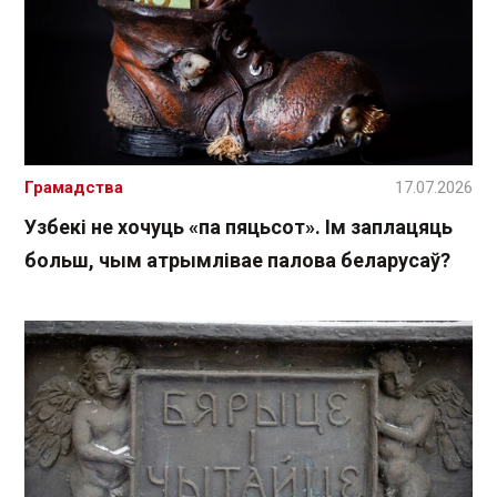
Грамадства
17.07.2026
Узбекі не хочуць «па пяцьсот». Ім заплацяць
больш, чым атрымлівае палова беларусаў?