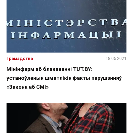
Грамадства
18.05.2021
Мінінфарм аб блакаванні TUT.BY:
устаноўленыя шматлікія факты парушэнняў
«Закона аб СМІ»