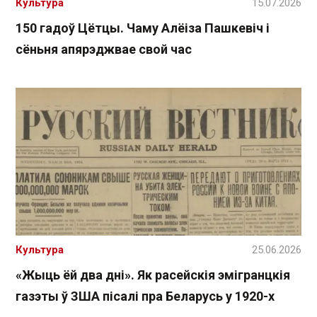
Культура
15.07.2026
150 гадоў Цётцы. Чаму Алёіза Пашкевіч і
сёньня апярэджвае свой час
Культура
25.06.2026
«Жыць ёй два дні». Як расейскія эмігранцкія
газэты ў ЗША пісалі пра Беларусь у 1920-х