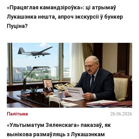
«Працяглая камандзіроўка»: ці атрымаў
Лукашэнка нешта, апроч экскурсіі ў бункер
Пуціна?
Палітыка
26.06.2026
«Ультыматум Зяленскага» паказаў, як
вынікова размаўляць з Лукашэнкам