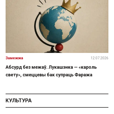
Замежжа
12.07.2026
Абсурд без межаў. Лукашэнка — «кароль
свету», смеццевы бак супраць Фаража
КУЛЬТУРА