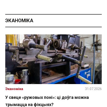
ЭКАНОМІКА
Эканоміка
31.07.2026
У свеце «ружовых поні»: ці доўга можна
трымацца на фікцыях?