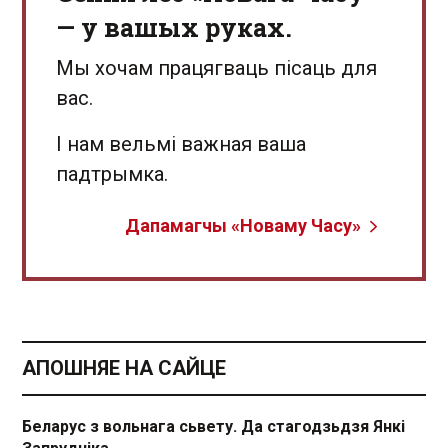
— у вашых руках.
Мы хочам працягваць пісаць для
вас.
І нам вельмі важная ваша
падтрымка.
Дапамагчы «Новаму Часу»
АПОШНЯЕ НА САЙЦЕ
Беларус з вольнага сьвету. Да стагодзьдзя Янкі