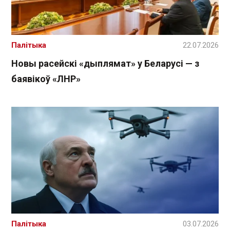
Палітыка
22.07.2026
Новы расейскі «дыплямат» у Беларусі — з
баявікоў «ЛНР»
Палітыка
03.07.2026