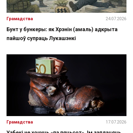
Грамадства
24.07.2026
Бунт у бункеры: як Хрэнін (амаль) адкрыта
пайшоў супраць Лукашэнкі
Грамадства
17.07.2026
Узбекі не хочуць «па пяцьсот». Ім заплацяць