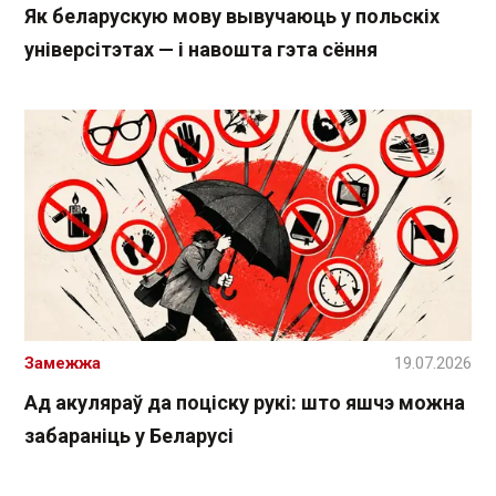
Як беларускую мову вывучаюць у польскіх
універсітэтах — і навошта гэта сёння
Замежжа
19.07.2026
Ад акуляраў да поціску рукі: што яшчэ можна
забараніць у Беларусі