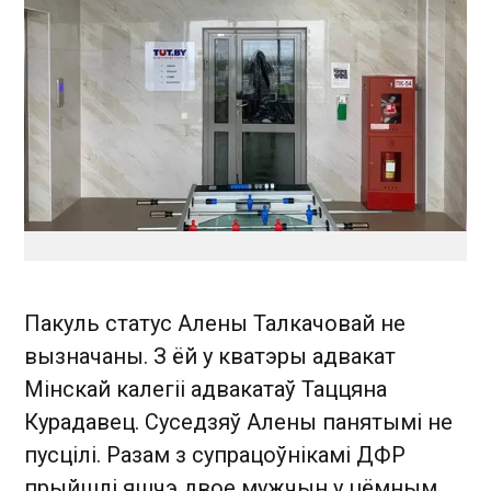
Пакуль статус Алены Талкачовай не
вызначаны. З ёй у кватэры адвакат
Мінскай калегіі адвакатаў Таццяна
Курадавец. Суседзяў Алены панятымі не
пусцілі. Разам з супрацоўнікамі ДФР
прыйшлі яшчэ двое мужчын у цёмным.