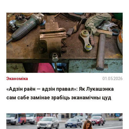
Эканоміка
01.05.2026
«Адзін раён — адзін правал»: Як Лукашэнка
сам сабе замінае зрабіць эканамічны цуд