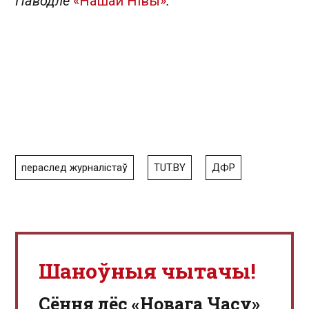
Паводле
«Нашай Нівы»
.
пераслед журналістаў
TUT.BY
ДФР
Шаноўныя чытачы!
Сёння лёс «Новага Часу»