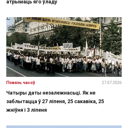
атрымаць яго ўладу
Повязь часоў
27.07.2026
Чатыры даты незалежнасьці. Як не
заблытацца ў 27 ліпеня, 25 сакавіка, 25
жніўня і 3 ліпеня