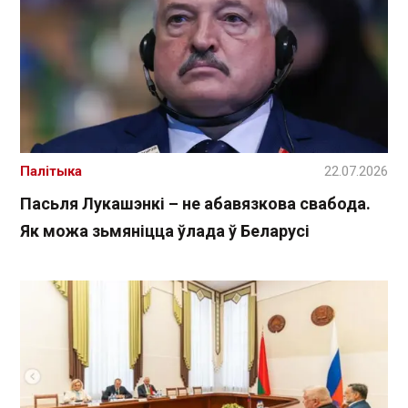
Палітыка
22.07.2026
Пасьля Лукашэнкі – не абавязкова свабода.
Як можа зьмяніцца ўлада ў Беларусі