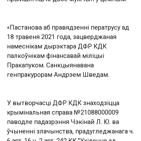
«Пастанова аб правядзенні ператрусу ад
18 травеня 2021 года, зацверджаная
намеснікам дырэктара ДФР КДК
палкоўнікам фінансавай міліцыі
Пракапуком. Санкцыянавана
генпракурорам Андрэем Шведам.
У вытворчасці ДФР КДК знаходзіцца
крымінальная справа №21088000009
паводле падазрэння Чэкінай Л. Ю. ва
ўчыненні злачынства, прадугледжанага ч.
6 арт. 16 ч. 2 арт. 242 КК "Ухіленне ад