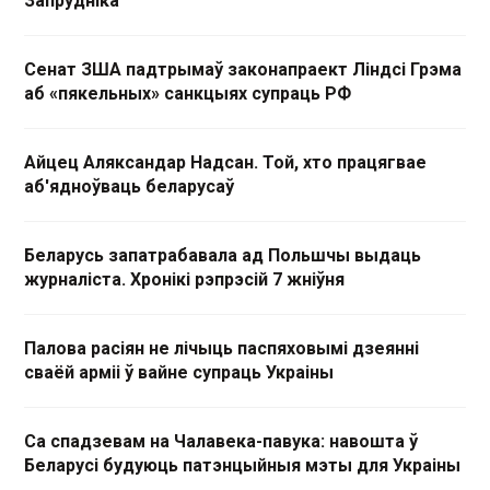
Запрудніка
Сенат ЗША падтрымаў законапраект Ліндсі Грэма
аб «пякельных» санкцыях супраць РФ
Айцец Аляксандар Надсан. Той, хто працягвае
аб'ядноўваць беларусаў
Беларусь запатрабавала ад Польшчы выдаць
журналіста. Хронікі рэпрэсій 7 жніўня
Палова расіян не лічыць паспяховымі дзеянні
сваёй арміі ў вайне супраць Украіны
Са спадзевам на Чалавека-павука: навошта ў
Беларусі будуюць патэнцыйныя мэты для Украіны