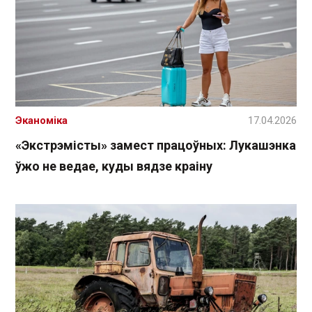
Эканоміка
17.04.2026
«Экстрэмісты» замест працоўных: Лукашэнка
ўжо не ведае, куды вядзе краіну