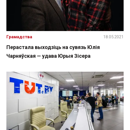
Грамадства
18.05.2021
Перастала выходзіць на сувязь Юлія
Чарняўская — удава Юрыя Зісера