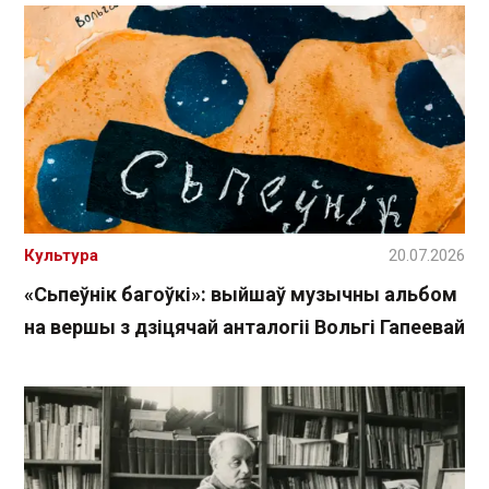
Культура
20.07.2026
«Сьпеўнік багоўкі»: выйшаў музычны альбом
на вершы з дзіцячай анталогіі Вольгі Гапеевай