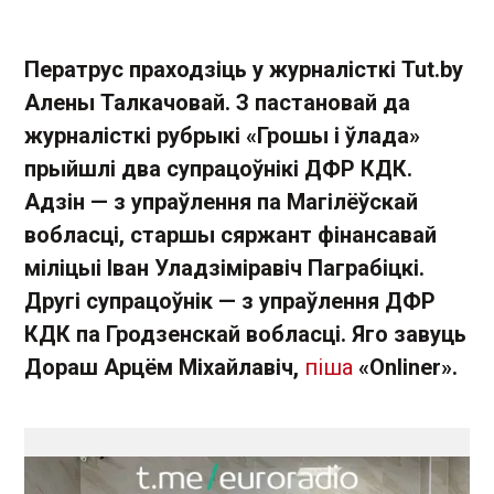
Ператрус праходзіць у журналісткі Tut.bу
Алены Талкачовай. З пастановай да
журналісткі рубрыкі «Грошы і ўлада»
прыйшлі два супрацоўнікі ДФР КДК.
Адзін — з упраўлення па Магілёўскай
вобласці, старшы сяржант фінансавай
міліцыі Іван Уладзіміравіч Паграбіцкі.
Другі супрацоўнік — з упраўлення ДФР
КДК па Гродзенскай вобласці. Яго завуць
Дораш Арцём Міхайлавіч,
піша
«Onliner».