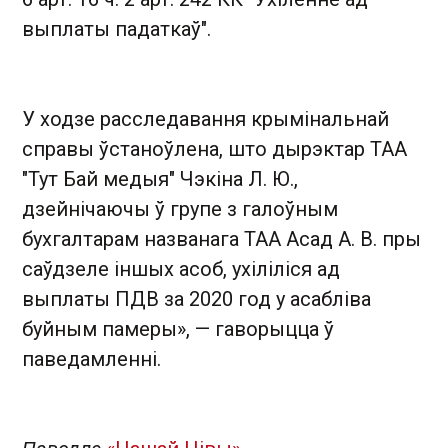
выплаты падаткаў".
У ходзе расследавання крымінальнай
справы ўстаноўлена, што дырэктар ТАА
"Тут Бай медыя" Чэкіна Л. Ю.,
дзейнічаючы ў групе з галоўным
бухгалтарам названага ТАА Асад А. В. пры
саўдзеле іншых асоб, ухіліліся ад
выплаты ПДВ за 2020 год у асабліва
буйным памеры», — гаворыцца ў
паведамленні.