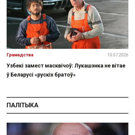
Грамадства
10.07.2026
Узбекі замест масквічоў: Лукашэнка не вітае
ў Беларусі «рускіх братоў»
ПАЛІТЫКА