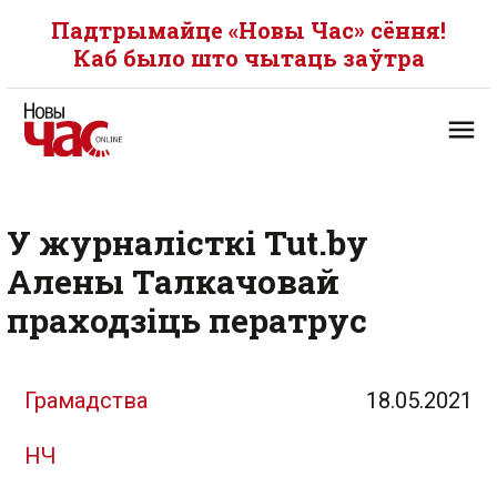
Падтрымайце «Новы Час» сёння!
Каб было што чытаць заўтра
У журналісткі Tut.by
Алены Талкачовай
праходзіць ператрус
Грамадства
18.05.2021
НЧ