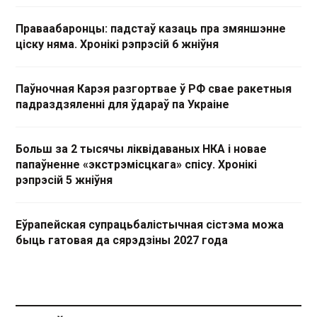
Праваабаронцы: падстаў казаць пра змяншэнне
ціску няма. Хронікі рэпрэсій 6 жніўня
Паўночная Карэя разгортвае ў РФ свае ракетныя
падраздзяленні для ўдараў па Украіне
Больш за 2 тысячы ліквідаваных НКА і новае
папаўненне «экстрэмісцкага» спісу. Хронікі
рэпрэсій 5 жніўня
Еўрапейская супрацьбалістычная сістэма можа
быць гатовая да сярэдзіны 2027 года