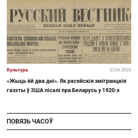
Культура
25.06.2026
«Жыць ёй два дні». Як расейскія эмігранцкія
газэты ў ЗША пісалі пра Беларусь у 1920-х
ПОВЯЗЬ ЧАСОЎ