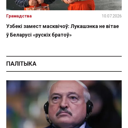
Грамадства
10.07.2026
Узбекі замест масквічоў: Лукашэнка не вітае
ў Беларусі «рускіх братоў»
ПАЛІТЫКА