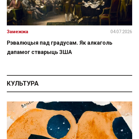
Замежжа
04.07.2026
Рэвалюцыя пад градусам. Як алкаголь
дапамог стварыць ЗША
КУЛЬТУРА