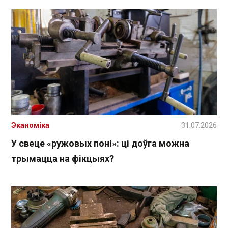
Эканоміка
31.07.2026
У свеце «ружовых поні»: ці доўга можна
трымацца на фікцыях?