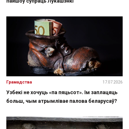
пайшоў супраць Лукашэнкі
Грамадства
17.07.2026
Узбекі не хочуць «па пяцьсот». Ім заплацяць
больш, чым атрымлівае палова беларусаў?