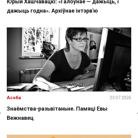
Юрый Хашчавацкі: «Галоўнае — дажыць, і
дажыць годна». Архіўнае інтэрв'ю
Асоба
23.07.2026
Знаёмства-разьвітаньне. Памяці Евы
Вежнавец
Спасылка без VPN