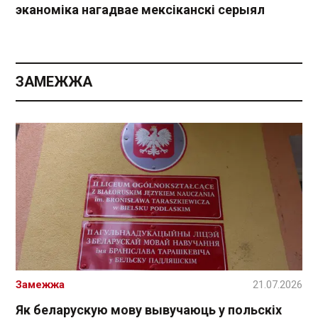
эканоміка нагадвае мексіканскі серыял
ЗАМЕЖЖА
Замежжа
21.07.2026
Як беларускую мову вывучаюць у польскіх