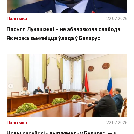
Палітыка
22.07.2026
Пасьля Лукашэнкі – не абавязкова свабода.
Як можа зьмяніцца ўлада ў Беларусі
Палітыка
22.07.2026
Новы расейскі «дыплямат» у Беларусі — з