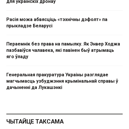
для украінскіх дронаў
Расія можа абвясціць «тэхнічны дэфолт» па
прыкладзе Беларусі
Пераемнік без права на памылку. Як Энвер Ходжа
пазбавіўся чалавека, які павінен быў атрымаць
яго ўладу
Генеральная пракуратура Украіны разглядае
магчымасць узбуджэння крымінальнай справы ў
дачыненні да Лукашэнкі
ЧЫТАЙЦЕ ТАКСАМА