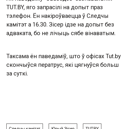
TUT.BY, яго запрасілі на допыт праз
тэлефон. Ён накіроўваецца ў Следчы
камітэт а 16.30. Зісер ідзе на допыт без
адваката, бо не лічыць сябе вінаватым.
Таксама ён паведаміў, што ў офісах Tut.by
скончыўся ператрус, які цягнуўся больш
за суткі.
Следчы камітэт
Юрый Зісер
TUT.BY