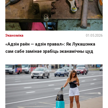
Эканоміка
01.05.2026
«Адзін раён — адзін правал»: Як Лукашэнка
сам сабе замінае зрабіць эканамічны цуд