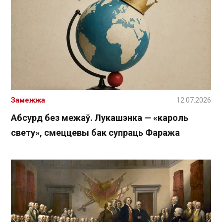
Замежжа
12.07.2026
Абсурд без межаў. Лукашэнка — «кароль
свету», смеццевы бак супраць Фаража