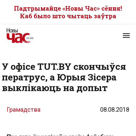
Падтрымайце «Новы Час» сёння!
Каб было што чытаць заўтра
У офісе TUT.BY скончыўся
ператрус, а Юрыя Зісера
выклікаюць на допыт
Грамадства
08.08.2018