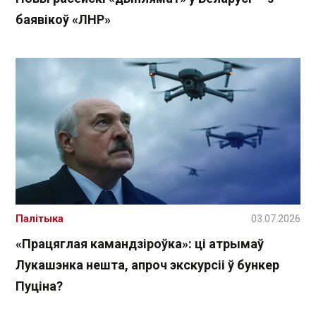
баявікоў «ЛНР»
Палітыка
03.07.2026
«Працяглая камандзіроўка»: ці атрымаў
Лукашэнка нешта, апроч экскурсіі ў бункер
Пуціна?