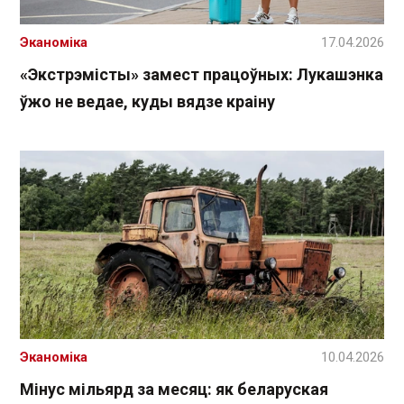
Эканоміка
17.04.2026
«Экстрэмісты» замест працоўных: Лукашэнка
ўжо не ведае, куды вядзе краіну
Эканоміка
10.04.2026
Мінус мільярд за месяц: як беларуская