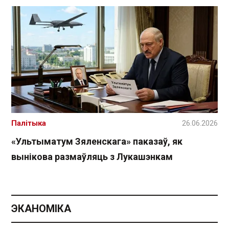
Палітыка
26.06.2026
«Ультыматум Зяленскага» паказаў, як
вынікова размаўляць з Лукашэнкам
ЭКАНОМІКА