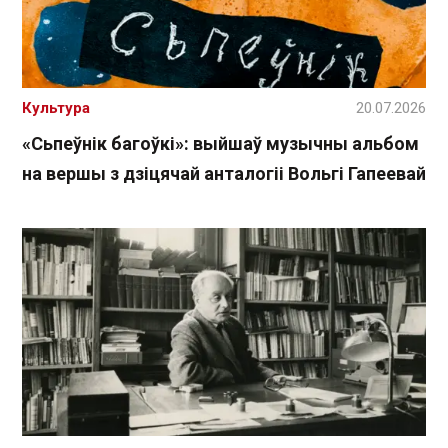
Культура
20.07.2026
«Сьпеўнік багоўкі»: выйшаў музычны альбом
на вершы з дзіцячай анталогіі Вольгі Гапеевай