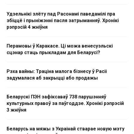
Удзельнікі злёту пад Расонамі паведамілі пра
збіццё і прыніжэнні пасля затрыманняў. Хронікі
рэпрэсій 4 жніўня
Перамовы ў Каракасе. Ці можа венесуэльскі
сцэнар стаць прыкладам для Беларусі?
Рэха вайны: Траціна малога бізнесу ў Расіі
задумалася аб закрыцці або продажы
Беларускі ПЭН зафіксаваў 738 парушэнняў
культурных правоў за паўгоддзе. Хронікі рэпрэсій
3 жніўня
Беларусь на мяжы з Украінай стварае новую мэту