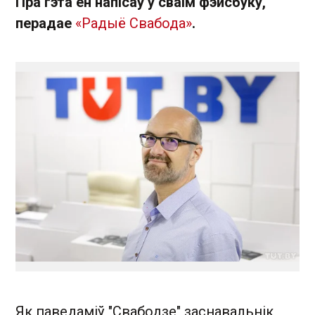
Пра гэта ён напісаў у сваім фэйсбуку,
перадае
«Радыё Свабода»
.
Як паведаміў "Свабодзе" заснавальнік