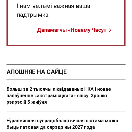
І нам вельмі важная ваша
падтрымка.
Дапамагчы «Новаму Часу»
АПОШНЯЕ НА САЙЦЕ
Больш за 2 тысячы ліквідаваных НКА і новае
папаўненне «экстрэмісцкага» спісу. Хронікі
рэпрэсій 5 жніўня
Еўрапейская супрацьбалістычная сістэма можа
быць гатовая да сярэдзіны 2027 года