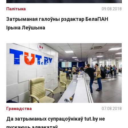
Палітыка
09.08.2018
Затрыманая галоўны рэдактар ​​БелаПАН
Ірына Леўшына
Грамадства
07.08.2018
Да затрыманых супрацоўнікаў tut.by не
пускаюць адвакатаў