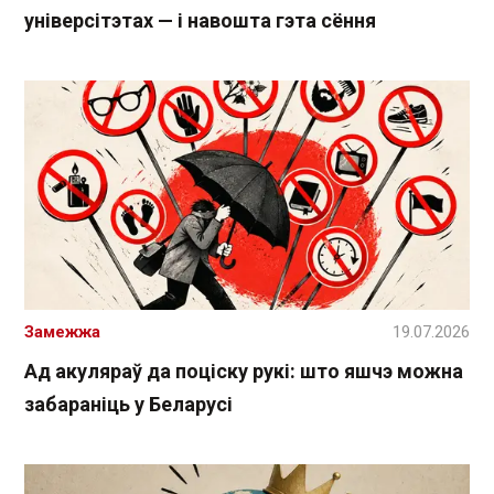
універсітэтах — і навошта гэта сёння
Замежжа
19.07.2026
Ад акуляраў да поціску рукі: што яшчэ можна
забараніць у Беларусі