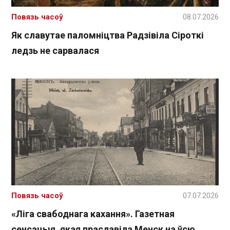
Повязь часоў
08.07.2026
Як славутае паломніцтва Радзівіла Сіроткі
ледзь не сарвалася
Повязь часоў
07.07.2026
«Ліга свабоднага кахання». Газетная
сенсацыя, якая праславіла Менск на ўсю