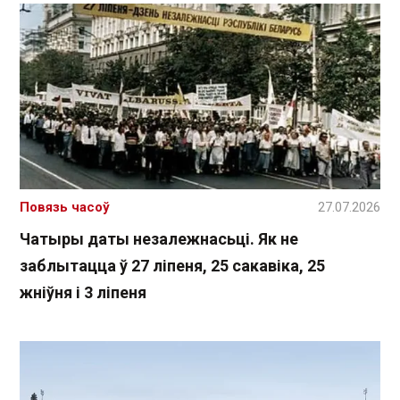
Повязь часоў
27.07.2026
Чатыры даты незалежнасьці. Як не
заблытацца ў 27 ліпеня, 25 сакавіка, 25
жніўня і 3 ліпеня