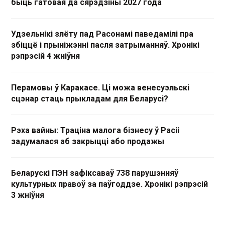
быць гатовая да сярэдзіны 2027 года
Удзельнікі злёту пад Расонамі паведамілі пра
збіццё і прыніжэнні пасля затрыманняў. Хронікі
рэпрэсій 4 жніўня
Перамовы ў Каракасе. Ці можа венесуэльскі
сцэнар стаць прыкладам для Беларусі?
Рэха вайны: Траціна малога бізнесу ў Расіі
задумалася аб закрыцці або продажы
Беларускі ПЭН зафіксаваў 738 парушэнняў
культурных правоў за паўгоддзе. Хронікі рэпрэсій
3 жніўня