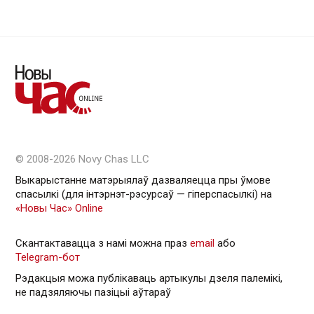
© 2008-2026 Novy Chas LLC
Выкарыстанне матэрыялаў дазваляецца пры ўмове
спасылкі (для інтэрнэт-рэсурсаў — гiперспасылкi) на
«Новы Час» Online
Скантактавацца з намі можна праз
email
або
Telegram-бот
Рэдакцыя можа публікаваць артыкулы дзеля палемікі,
не падзяляючы пазіцыі аўтараў