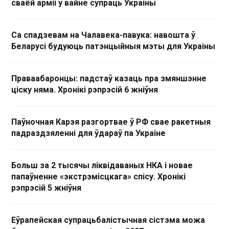
сваёй арміі ў вайне супраць Украіны
Са спадзевам на Чалавека-павука: навошта ў
Беларусі будуюць патэнцыйныя мэты для Украіны
Праваабаронцы: падстаў казаць пра змяншэнне
ціску няма. Хронікі рэпрэсій 6 жніўня
Паўночная Карэя разгортвае ў РФ свае ракетныя
падраздзяленні для ўдараў па Украіне
Больш за 2 тысячы ліквідаваных НКА і новае
папаўненне «экстрэмісцкага» спісу. Хронікі
рэпрэсій 5 жніўня
Еўрапейская супрацьбалістычная сістэма можа