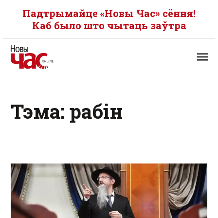
Падтрымайце «Новы Час» сёння!
Каб было што чытаць заўтра
Тэма: рабін