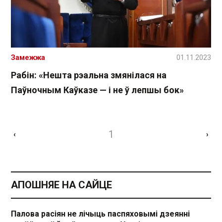
Замежжа
01.11.2023
Рабін: «Нешта рэальна змянілася на
Паўночным Каўказе — і не ў лепшы бок»
1
‹
›
АПОШНЯЕ НА САЙЦЕ
Палова расіян не лічыць паспяховымі дзеянні