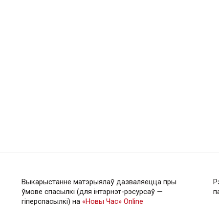
Выкарыстанне матэрыялаў дазваляецца пры
Р
ўмове спасылкі (для інтэрнэт-рэсурсаў —
п
гiперспасылкi) на
«Новы Час» Online