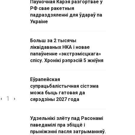
Паўночная Карэя разгортвае ў
РФ свае ракетныя
падраздзяленні для ўдараў па
Украіне
Больш за 2 тысячы
ліквідаваных НКА і новае
папаўненне «экстрэмісцкага»
спісу. Хронікі рэпрэсій 5 жніўня
Еўрапейская
супрацьбалістычная сістэма
можа быць гатовая да
1
‹
›
сярэдзіны 2027 года
Удзельнікі злёту пад Расонамі
паведамілі пра збіццё і
прыніжэнні пасля затрыманняў.