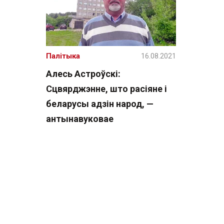
Палітыка
16.08.2021
Алесь Астроўскі:
Сцвярджэнне, што расіяне і
беларусы адзін народ, —
антынавуковае