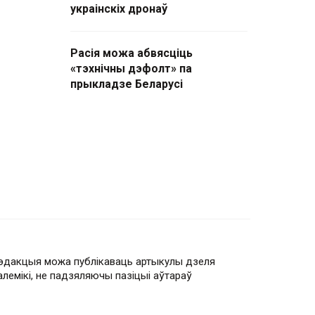
украінскіх дронаў
Расія можа абвясціць
«тэхнічны дэфолт» па
прыкладзе Беларусі
эдакцыя можа публікаваць артыкулы дзеля
алемікі, не падзяляючы пазіцыі аўтараў