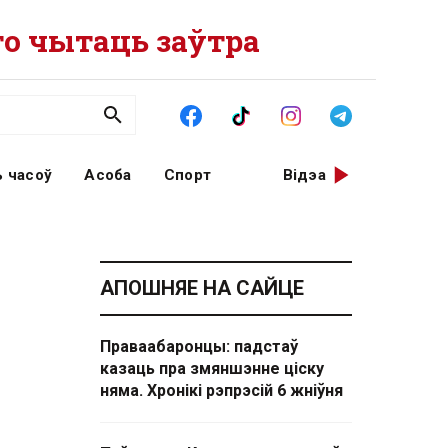
о чытаць заўтра
 часоў
Асоба
Спорт
Відэа
АПОШНЯЕ НА САЙЦЕ
Праваабаронцы: падстаў
казаць пра змяншэнне ціску
няма. Хронікі рэпрэсій 6 жніўня