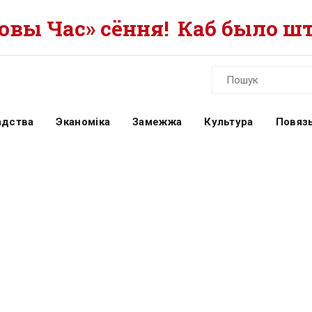
вы Час» сёння!
Каб было шт
адства
Эканоміка
Замежжа
Культура
Повязь