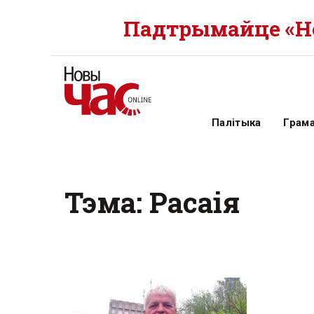
Падтрымайце «Но
Палітыка
Грам
Тэма: Расаія