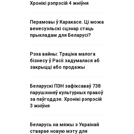
Хронікі рэпрэсій 4 жніўня
Перамовы ў Каракасе. Ці можа
венесуэльскі сцэнар стаць
прыкладам для Беларусі?
Рэха вайны: Траціна малога
бізнесу ў Расіі задумалася аб
закрыцці або продажы
Беларускі ПЭН зафіксаваў 738
парушэнняў культурных правоў
за паўгоддзе. Хронікі рэпрэсій
3 жніўня
Беларусь на мяжы з Украінай
стварае новую мэту для