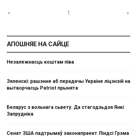
1
‹
›
АПОШНЯЕ НА САЙЦЕ
Незалежнасць коштам піва
Зяленскі: рашэнне аб перадачы Украіне ліцэнзій на
вытворчасць Patriot прынята
Беларус з вольнага сьвету. Да стагодзьдзя Янкі
Запрудніка
Сенат ЗША падтрымаў законапраект Ліндсі Грэма