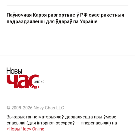
Паўночная Карэя разгортвае ў РФ свае ракетныя
падраздзяленні для ўдараў па Украіне
© 2008-2026 Novy Chas LLC
Выкарыстанне матэрыялаў дазваляецца пры ўмове
спасылкі (для інтэрнэт-рэсурсаў — гiперспасылкi) на
«Новы Час» Online