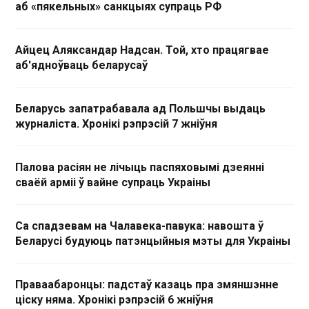
аб «пякельных» санкцыях супраць РФ
Айцец Аляксандар Надсан. Той, хто працягвае
аб'ядноўваць беларусаў
Беларусь запатрабавала ад Польшчы выдаць
журналіста. Хронікі рэпрэсій 7 жніўня
Палова расіян не лічыць паспяховымі дзеянні
сваёй арміі ў вайне супраць Украіны
Са спадзевам на Чалавека-павука: навошта ў
Беларусі будуюць патэнцыйныя мэты для Украіны
Праваабаронцы: падстаў казаць пра змяншэнне
ціску няма. Хронікі рэпрэсій 6 жніўня