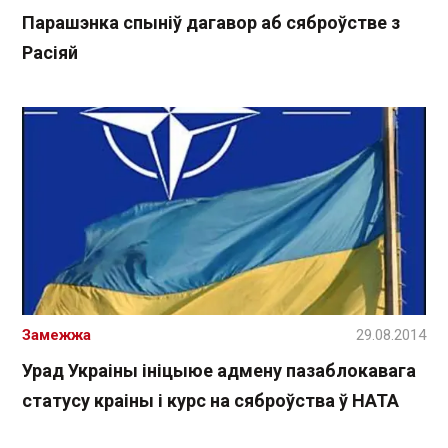
Парашэнка спыніў дагавор аб сяброўстве з
Расіяй
Замежжа
29.08.2014
Урад Украіны ініцыюе адмену пазаблокавага
статусу краіны і курс на сяброўства ў НАТА