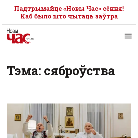
Падтрымайце «Новы Час» сёння!
Каб было што чытаць заўтра
Тэма: сяброўства