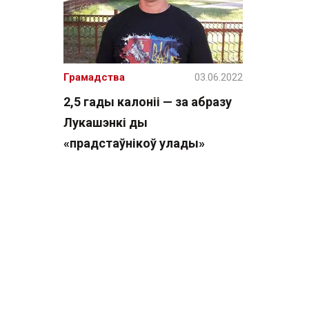
Грамадства
03.06.2022
2,5 гады калоніі — за абразу
Лукашэнкі ды
«прадстаўнікоў улады»