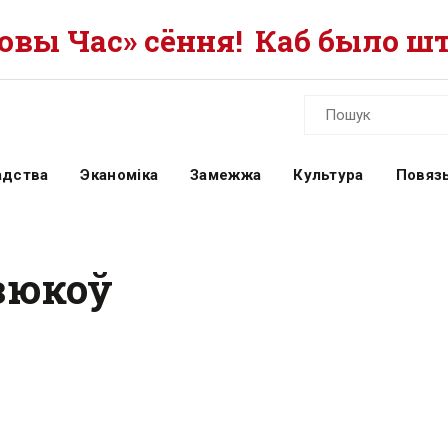
вы Час» сёння!
Каб было шт
адства
Эканоміка
Замежжа
Культура
Повязь
дзюкоў