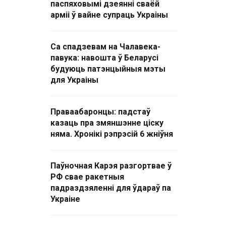
паспяховымі дзеянні сваёй
арміі ў вайне супраць Украіны
Са спадзевам на Чалавека-
павука: навошта ў Беларусі
будуюць патэнцыйныя мэты
для Украіны
Праваабаронцы: падстаў
казаць пра змяншэнне ціску
няма. Хронікі рэпрэсій 6 жніўня
Паўночная Карэя разгортвае ў
РФ свае ракетныя
падраздзяленні для ўдараў па
Украіне