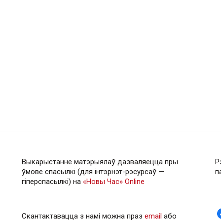
Выкарыстанне матэрыялаў дазваляецца пры
Р
ўмове спасылкі (для інтэрнэт-рэсурсаў —
п
гiперспасылкi) на
«Новы Час» Online
Скантактавацца з намі можна праз
email
або