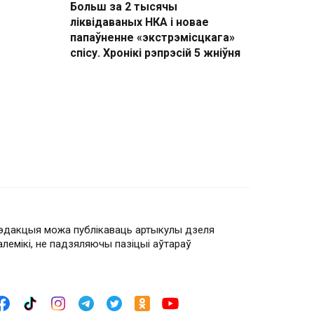
Больш за 2 тысячы
ліквідаваных НКА і новае
папаўненне «экстрэмісцкага»
спісу. Хронікі рэпрэсій 5 жніўня
эдакцыя можа публікаваць артыкулы дзеля
алемікі, не падзяляючы пазіцыі аўтараў