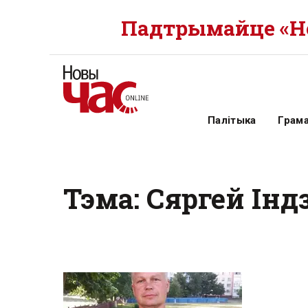
Падтрымайце «Но
Палітыка
Грам
Тэма: Сяргей Ін