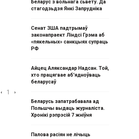
Беларус з вольнага сьвету. Да
стагодзьдзя Янкі Запрудніка
Сенат ЗША падтрымаў
законапраект Ліндсі Грэма аб
«пякельных» санкцыях супраць
РФ
Айцец Аляксандар Надсан. Той,
хто працягвае аб'ядноўваць
беларусаў
1
‹
›
Беларусь запатрабавала ад
Польшчы выдаць журналіста.
Хронікі рэпрэсій 7 жніўня
Палова расіян не лічыць