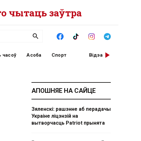
о чытаць заўтра
 часоў
Асоба
Спорт
Відэа
АПОШНЯЕ НА САЙЦЕ
Зяленскі: рашэнне аб перадачы
Украіне ліцэнзій на
вытворчасць Patriot прынята