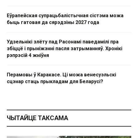
Еўрапейская супрацьбалістычная сістэма можа
быць гатовая да сярэдзіны 2027 года
Удзельнікі злёту пад Расонамі паведамілі пра
збіццё і прыніжэнні пасля затрыманняў. Хронікі
рэпрэсій 4 жніўня
Перамовы ў Каракасе. Ці можа венесуэльскі
сцэнар стаць прыкладам для Беларусі?
ЧЫТАЙЦЕ ТАКСАМА