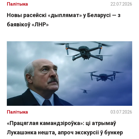
Палітыка
22.07.2026
Новы расейскі «дыплямат» у Беларусі — з
баявікоў «ЛНР»
Палітыка
03.07.2026
«Працяглая камандзіроўка»: ці атрымаў
Лукашэнка нешта, апроч экскурсіі ў бункер