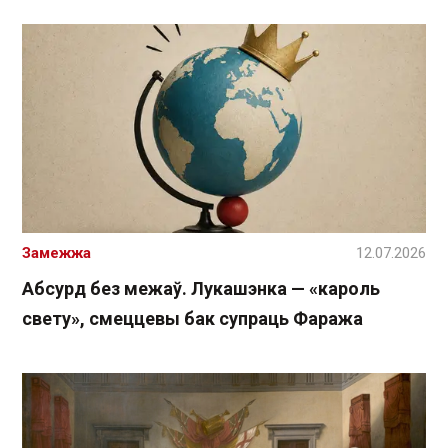
Замежжа
12.07.2026
Абсурд без межаў. Лукашэнка — «кароль
свету», смеццевы бак супраць Фаража