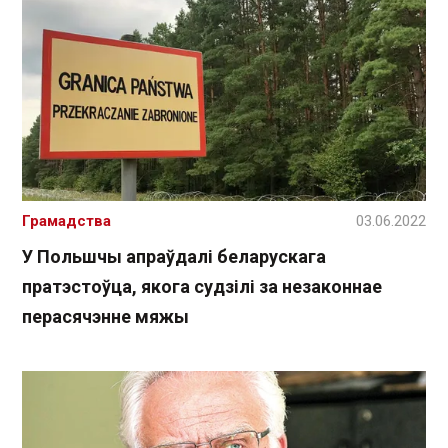
Грамадства
03.06.2022
У Польшчы апраўдалі беларускага
пратэстоўца, якога судзілі за незаконнае
перасячэнне мяжы