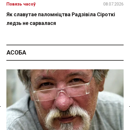
Повязь часоў
08.07.2026
Як славутае паломніцтва Радзівіла Сіроткі
ледзь не сарвалася
АСОБА
Спасылка без VPN