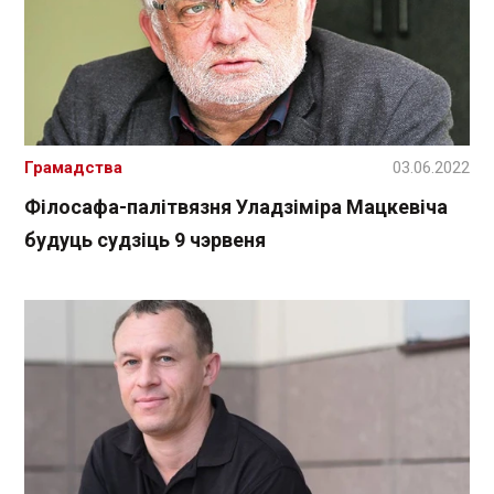
Грамадства
03.06.2022
Філосафа-палітвязня Уладзіміра Мацкевіча
будуць судзіць 9 чэрвеня