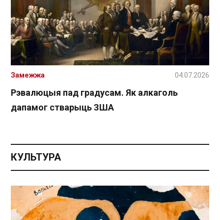
Замежжа
04.07.2026
Рэвалюцыя пад градусам. Як алкаголь
дапамог стварыць ЗША
КУЛЬТУРА