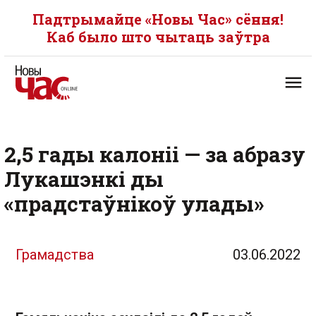
Падтрымайце «Новы Час» сёння!
Каб было што чытаць заўтра
2,5 гады калоніі — за абразу
Лукашэнкі ды
«прадстаўнікоў улады»
Грамадства
03.06.2022