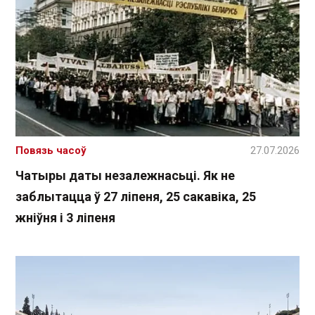
Повязь часоў
27.07.2026
Чатыры даты незалежнасьці. Як не
заблытацца ў 27 ліпеня, 25 сакавіка, 25
жніўня і 3 ліпеня