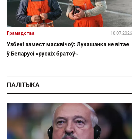
Грамадства
10.07.2026
Узбекі замест масквічоў: Лукашэнка не вітае
ў Беларусі «рускіх братоў»
ПАЛІТЫКА