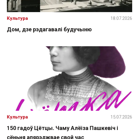
Культура
18.07.2026
Дом, дзе рэдагавалі будучыню
Культура
15.07.2026
150 гадоў Цётцы. Чаму Алёіза Пашкевіч і
сёньня апярэджвае свой час