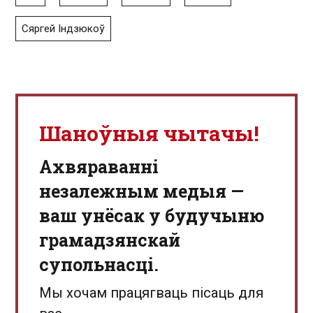
Сяргей Індзюкоў
Шаноўныя чытачы!
Aхвяраванні
незалежным медыя —
ваш унёсак у будучыню
грамадзянскай
супольнасці.
Мы хочам працягваць пісаць для