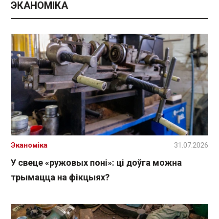
ЭКАНОМІКА
Эканоміка
31.07.2026
У свеце «ружовых поні»: ці доўга можна
трымацца на фікцыях?