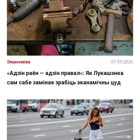
Эканоміка
01.05.2026
«Адзін раён — адзін правал»: Як Лукашэнка
сам сабе замінае зрабіць эканамічны цуд