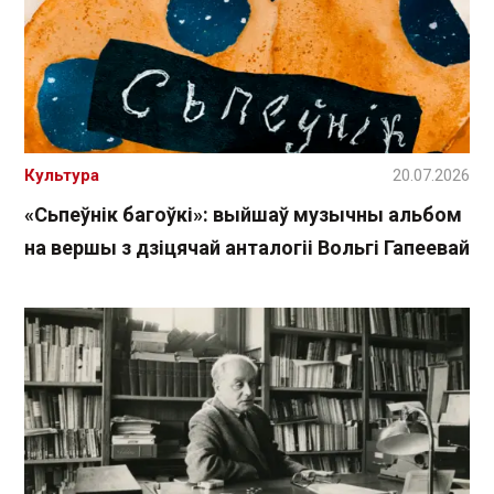
Культура
20.07.2026
«Сьпеўнік багоўкі»: выйшаў музычны альбом
на вершы з дзіцячай анталогіі Вольгі Гапеевай