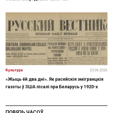
Культура
25.06.2026
«Жыць ёй два дні». Як расейскія эмігранцкія
газэты ў ЗША пісалі пра Беларусь у 1920-х
ПОВЯЗЬ ЧАСОЎ