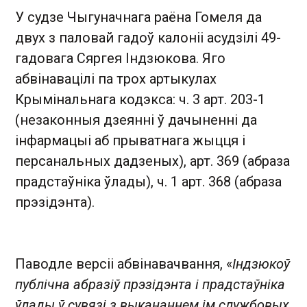
У судзе Чыгуначнага раёна Гомеля да
двух з паловай гадоў калоніі асудзілі 49-
гадовага Сяргея Індзюкова. Яго
абвінавацілі па трох артыкулах
Крымінальнага кодэкса: ч. 3 арт. 203-1
(незаконныя дзеянні ў дачыненні да
інфармацыі аб прыватнага жыцця і
персанальных дадзеных), арт. 369 (абраза
прадстаўніка ўлады), ч. 1 арт. 368 (абраза
прэзідэнта).
Паводле версіі абвінавачвання, «
Індзюкоў
публічна абразіў прэзідэнта і прадстаўніка
ўлады ў сувязі з выкананнем ім службовых