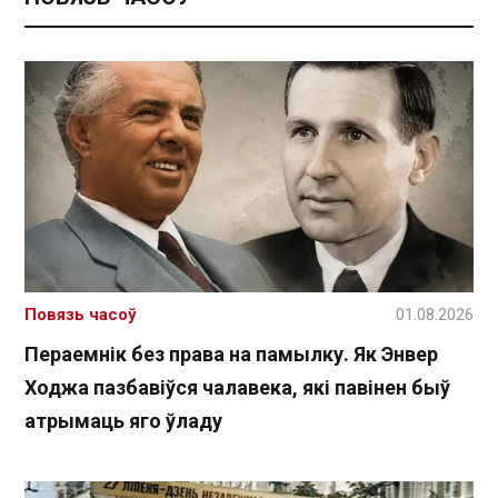
Повязь часоў
01.08.2026
Пераемнік без права на памылку. Як Энвер
Ходжа пазбавіўся чалавека, які павінен быў
атрымаць яго ўладу