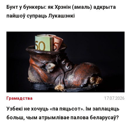
Бунт у бункеры: як Хрэнін (амаль) адкрыта
пайшоў супраць Лукашэнкі
Грамадства
17.07.2026
Узбекі не хочуць «па пяцьсот». Ім заплацяць
больш, чым атрымлівае палова беларусаў?