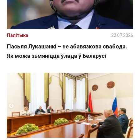
Палітыка
22.07.2026
Пасьля Лукашэнкі – не абавязкова свабода.
Як можа зьмяніцца ўлада ў Беларусі