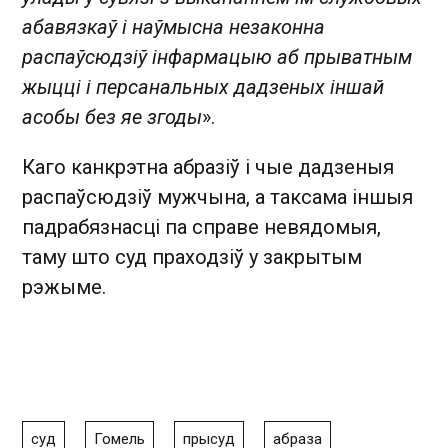
абавязкаў і наўмысна незаконна
распаўсюдзіў інфармацыю аб прыватным
жыцці і персанальных дадзеных іншай
асобы без яе згоды
».
Каго канкрэтна абразіў і чые дадзеныя
распаўсюдзіў мужчына, а таксама іншыя
падрабязнасці па справе невядомыя,
таму што суд праходзіў у закрытым
рэжыме.
суд
Гомель
прысуд
абраза