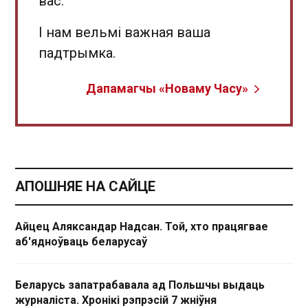
вас.
І нам вельмі важная ваша
падтрымка.
Дапамагчы «Новаму Часу»
АПОШНЯЕ НА САЙЦЕ
Айцец Аляксандар Надсан. Той, хто працягвае
аб'ядноўваць беларусаў
Беларусь запатрабавала ад Польшчы выдаць
журналіста. Хронікі рэпрэсій 7 жніўня