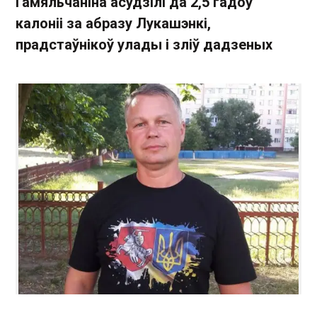
Гамяльчаніна асудзілі да 2,5 гадоў
калоніі за абразу Лукашэнкі,
прадстаўнікоў улады і зліў дадзеных