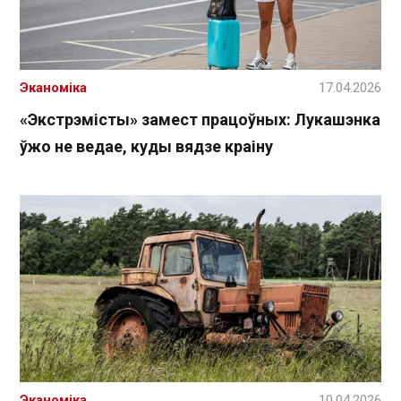
Эканоміка
17.04.2026
«Экстрэмісты» замест працоўных: Лукашэнка
ўжо не ведае, куды вядзе краіну
Эканоміка
10.04.2026