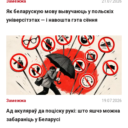
Замежжа
21.07.2026
Як беларускую мову вывучаюць у польскіх
універсітэтах — і навошта гэта сёння
Замежжа
19.07.2026
Ад акуляраў да поціску рукі: што яшчэ можна
забараніць у Беларусі