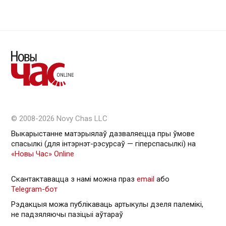
© 2008-2026 Novy Chas LLC
Выкарыстанне матэрыялаў дазваляецца пры ўмове
спасылкі (для інтэрнэт-рэсурсаў — гiперспасылкi) на
«Новы Час» Online
Скантактавацца з намі можна праз
email
або
Telegram-бот
Рэдакцыя можа публікаваць артыкулы дзеля палемікі,
не падзяляючы пазіцыі аўтараў