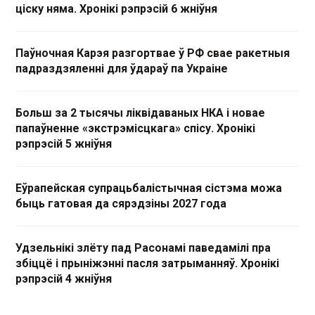
ціску няма. Хронікі рэпрэсій 6 жніўня
Паўночная Карэя разгортвае ў РФ свае ракетныя
падраздзяленні для ўдараў па Украіне
Больш за 2 тысячы ліквідаваных НКА і новае
папаўненне «экстрэмісцкага» спісу. Хронікі
рэпрэсій 5 жніўня
Еўрапейская супрацьбалістычная сістэма можа
быць гатовая да сярэдзіны 2027 года
Удзельнікі злёту пад Расонамі паведамілі пра
збіццё і прыніжэнні пасля затрыманняў. Хронікі
рэпрэсій 4 жніўня