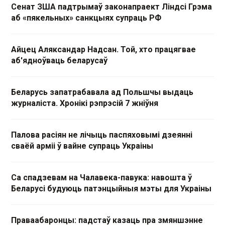
Сенат ЗША падтрымаў законапраект Ліндсі Грэма
аб «пякельных» санкцыях супраць РФ
Айцец Аляксандар Надсан. Той, хто працягвае
аб'ядноўваць беларусаў
Беларусь запатрабавала ад Польшчы выдаць
журналіста. Хронікі рэпрэсій 7 жніўня
Палова расіян не лічыць паспяховымі дзеянні
сваёй арміі ў вайне супраць Украіны
Са спадзевам на Чалавека-павука: навошта ў
Беларусі будуюць патэнцыйныя мэты для Украіны
Праваабаронцы: падстаў казаць пра змяншэнне