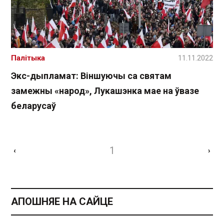
Палітыка
11.11.2022
Экс-дыпламат: Віншуючы са святам
замежны «народ», Лукашэнка мае на ўвазе
беларусаў
1
‹
›
АПОШНЯЕ НА САЙЦЕ