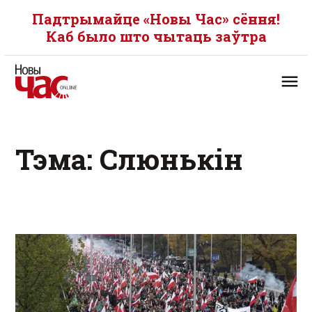
Падтрымайце «Новы Час» сёння!
Каб было што чытаць заўтра
Тэма: Слюнькін