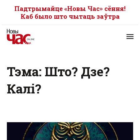
Падтрымайце «Новы Час» сёння!
Каб было што чытаць заўтра
Тэма: Што? Дзе?
Калі?