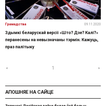
Грамадства
09.11.2020
Здымкі беларускай версіі «Што? Дзе? Калі?»
перанесены на невызначаны тэрмін. Кажуць,
праз палітыку
1
‹
›
АПОШНЯЕ НА САЙЦЕ
Зяленскі: Расійская вайна будзе ўсё больш