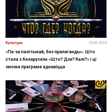
Культура
23.06.2024
«Па-за палітыкай, без прапаганды». Што
стала з беларускім «Што? Дзе? Калі?» і ці
зможа праграма аднавіцца