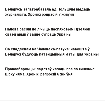
Беларусь запатрабавала ад Польшчы выдаць
журналіста. Хронікі рэпрэсій 7 жніўня
Палова расіян не лічыць паспяховымі дзеянні
сваёй арміі ў вайне супраць Украіны
Са спадзевам на Чалавека-павука: навошта ў
Беларусі будуюць патэнцыйныя мэты для Украіны
Праваабаронцы: падстаў казаць пра змяншэнне
ціску няма. Хронікі рэпрэсій 6 жніўня