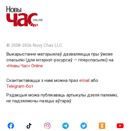
© 2008-2026 Novy Chas LLC
Выкарыстанне матэрыялаў дазваляецца пры ўмове
спасылкі (для інтэрнэт-рэсурсаў — гiперспасылкi) на
«Новы Час» Online
Скантактавацца з намі можна праз
email
або
Telegram-бот
Рэдакцыя можа публікаваць артыкулы дзеля палемікі,
не падзяляючы пазіцыі аўтараў