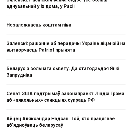
адчувальнай у іх дома, у Расіі
Незалежнасць коштам піва
Зяленскі: рашэнне аб перадачы Украіне ліцэнзій на
вытворчасць Patriot прынята
Беларус з вольнага сьвету. Да стагодзьдзя Янкі
Запрудніка
Сенат ЗША падтрымаў законапраект Ліндсі Грэма
аб «пякельных» санкцыях супраць РФ
Айцец Аляксандар Надсан. Той, хто працягвае
аб'ядноўваць беларусаў