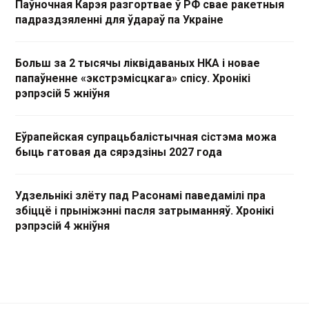
Паўночная Карэя разгортвае ў РФ свае ракетныя
падраздзяленні для ўдараў па Украіне
Больш за 2 тысячы ліквідаваных НКА і новае
папаўненне «экстрэмісцкага» спісу. Хронікі
рэпрэсій 5 жніўня
Еўрапейская супрацьбалістычная сістэма можа
быць гатовая да сярэдзіны 2027 года
Удзельнікі злёту пад Расонамі паведамілі пра
збіццё і прыніжэнні пасля затрыманняў. Хронікі
рэпрэсій 4 жніўня