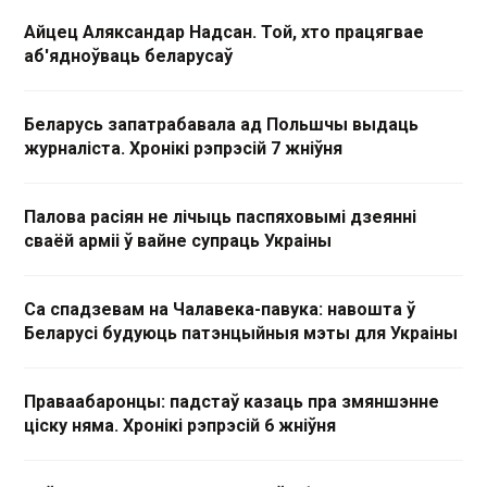
Айцец Аляксандар Надсан. Той, хто працягвае
аб'ядноўваць беларусаў
Беларусь запатрабавала ад Польшчы выдаць
журналіста. Хронікі рэпрэсій 7 жніўня
Палова расіян не лічыць паспяховымі дзеянні
сваёй арміі ў вайне супраць Украіны
Са спадзевам на Чалавека-павука: навошта ў
Беларусі будуюць патэнцыйныя мэты для Украіны
Праваабаронцы: падстаў казаць пра змяншэнне
ціску няма. Хронікі рэпрэсій 6 жніўня