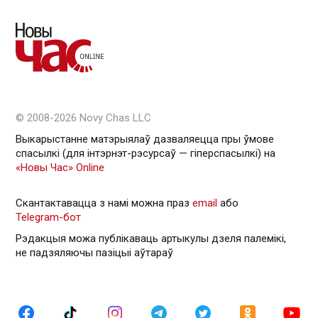
© 2008-2026 Novy Chas LLC
Выкарыстанне матэрыялаў дазваляецца пры ўмове
спасылкі (для інтэрнэт-рэсурсаў — гiперспасылкi) на
«Новы Час» Online
Скантактавацца з намі можна праз
email
або
Telegram-бот
Рэдакцыя можа публікаваць артыкулы дзеля палемікі,
не падзяляючы пазіцыі аўтараў