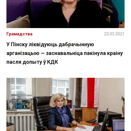
Грамадства
23.03.2021
У Пінску ліквідуюць дабрачынную
арганізацыю — заснавальніца пакінула краіну
пасля допыту ў КДК