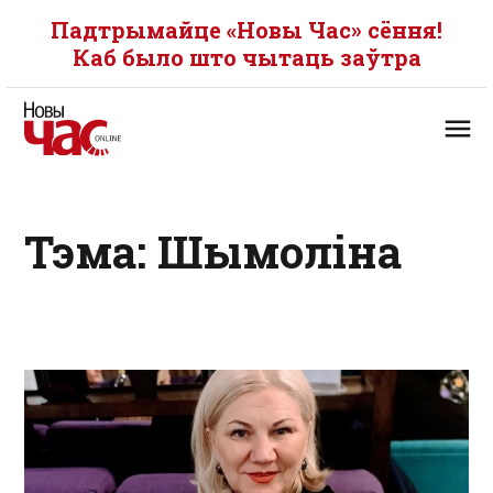
Падтрымайце «Новы Час» сёння!
Каб было што чытаць заўтра
Тэма: Шымоліна