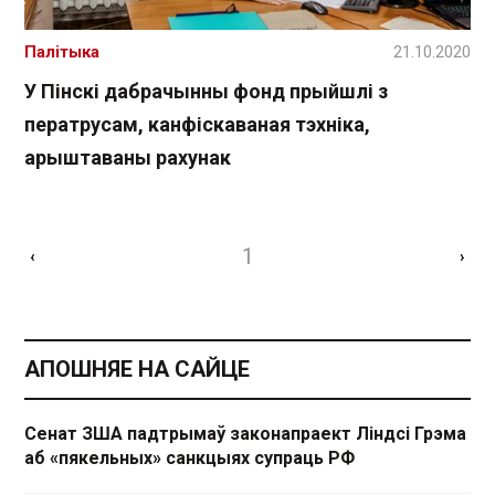
Палітыка
21.10.2020
У Пінскі дабрачынны фонд прыйшлі з
ператрусам, канфіскаваная тэхніка,
арыштаваны рахунак
1
‹
›
АПОШНЯЕ НА САЙЦЕ
Сенат ЗША падтрымаў законапраект Ліндсі Грэма
аб «пякельных» санкцыях супраць РФ