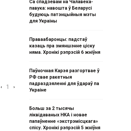
Са спадзевам на Чалавека-
павука: навошта ў Беларусі
будуюць патэнцыйныя мэты
для Украіны
Праваабаронцы: падстаў
казаць пра змяншэнне ціску
няма. Хронікі рэпрэсій 6 жніўня
Паўночная Карэя разгортвае ў
РФ свае ракетныя
падраздзяленні для ўдараў па
1
‹
›
Украіне
Больш за 2 тысячы
ліквідаваных НКА і новае
папаўненне «экстрэмісцкага»
спісу. Хронікі рэпрэсій 5 жніўня