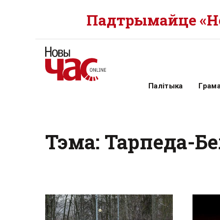
Падтрымайце «Но
Палітыка
Грам
Тэма: Тарпеда-Б