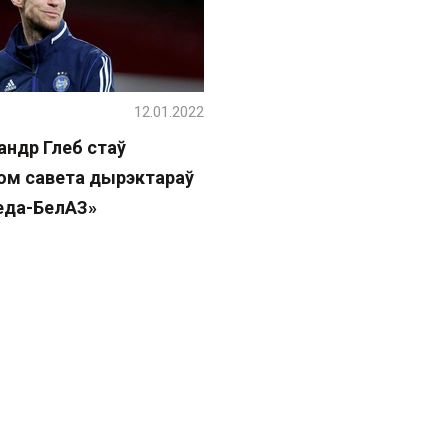
12.01.2022
андр Глеб стаў
ом савета дырэктараў
еда-БелАЗ»