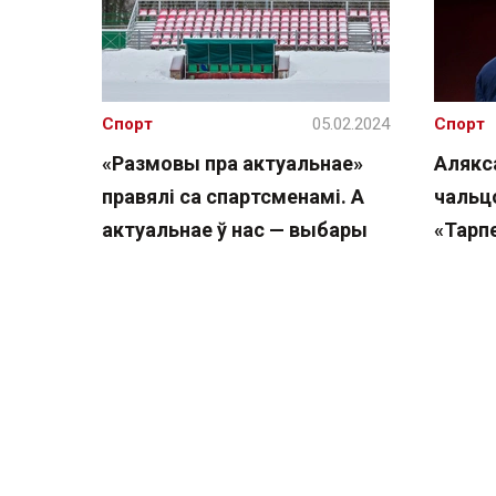
Спорт
05.02.2024
Спорт
«Размовы пра актуальнае»
Алякс
правялі са спартсменамі. А
чальц
актуальнае ў нас — выбары
«Тарп