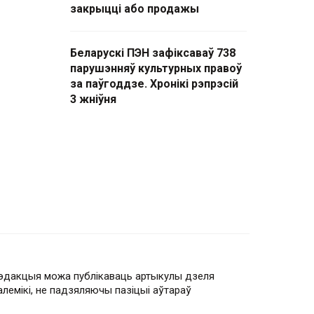
закрыцці або продажы
Беларускі ПЭН зафіксаваў 738
парушэнняў культурных правоў
за паўгоддзе. Хронікі рэпрэсій
3 жніўня
эдакцыя можа публікаваць артыкулы дзеля
алемікі, не падзяляючы пазіцыі аўтараў