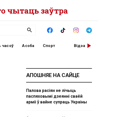
о чытаць заўтра
 часоў
Асоба
Спорт
Відэа
АПОШНЯЕ НА САЙЦЕ
Палова расіян не лічыць
паспяховымі дзеянні сваёй
арміі ў вайне супраць Украіны