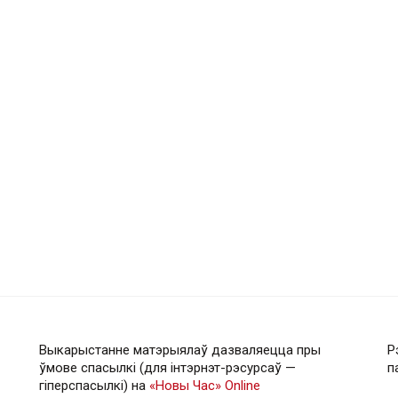
Выкарыстанне матэрыялаў дазваляецца пры
Р
ўмове спасылкі (для інтэрнэт-рэсурсаў —
п
гiперспасылкi) на
«Новы Час» Online