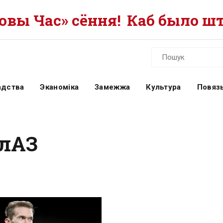
вы Час» сёння!
Каб было шт
адства
Эканоміка
Замежжа
Культура
Повязь
елАЗ