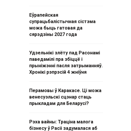
Еўрапейская
супрацьбалістычная сістэма
можа быць гатовая да
сярэдзіны 2027 года
Удзельнікі злёту пад Расонамі
паведамілі пра збіццё і
прыніжэнні пасля затрыманняў.
Хронікі рэпрэсій 4 жніўня
Перамовы ў Каракасе. Ці можа
венесуэльскі сцэнар стаць
прыкладам для Беларусі?
Рэха вайны: Траціна малога
бізнесу ў Расіі задумалася аб