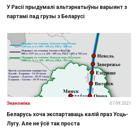
У Расіі прыдумалі альтэрнатыўны варыянт з
партамі пад грузы з Беларусі
Эканоміка
07.09.2021
Беларусь хоча экспартаваць калій праз Усць-
Лугу. Але не ўсё так проста