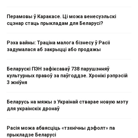
Перамовы ў Каракасе. Ці можа венесуэльскі
сцэнар стаць прыкладам для Беларусі?
Рэха вайны: Траціна малога бізнесу ў Расіі
задумалася аб закрыцці або продажы
Беларускі ПЭН зафіксаваў 738 парушэнняў
культурных правоў за паўгоддзе. Хронікі рэпрэсій
3 жніўня
Беларусь на мяжы з Украінай стварае новую мэту
для украінскіх дронаў
Расія можа абвясціць «тэхнічны дэфолт» па
прыкладзе Беларусі