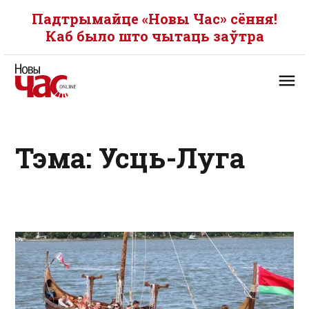
Падтрымайце «Новы Час» сёння!
Каб было што чытаць заўтра
Тэма: Усць-Луга