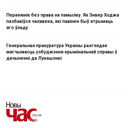
Пераемнік без права на памылку. Як Энвер Ходжа
пазбавіўся чалавека, які павінен быў атрымаць
яго ўладу
Генеральная пракуратура Украіны разглядае
магчымасць узбуджэння крымінальнай справы ў
дачыненні да Лукашэнкі