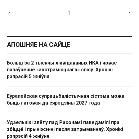
1
‹
›
АПОШНЯЕ НА САЙЦЕ
Больш за 2 тысячы ліквідаваных НКА і новае
папаўненне «экстрэмісцкага» спісу. Хронікі
рэпрэсій 5 жніўня
Еўрапейская супрацьбалістычная сістэма можа
быць гатовая да сярэдзіны 2027 года
Удзельнікі злёту пад Расонамі паведамілі пра
збіццё і прыніжэнні пасля затрыманняў. Хронікі
рэпрэсій 4 жніўня