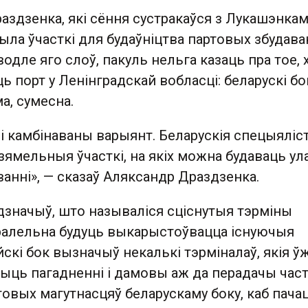
аздзенка, які сёння сустракаўся з Лукашэнкам
ыла ўчасткі для будаўніцтва партовых збудава
одле яго слоў, пакуль нельга казаць пра тое, х
ць порт у Ленінградскай вобласці: беларускі бо
а, сумесна.
і камбінаваны варыянт. Беларускія спецыяліс
зямельныя ўчасткі, на якіх можна будаваць у
анні», — сказаў Аляксандр Драздзенка.
дзначыў, што называліся сціснутыя тэрміны
аралельна будуць выкарыстоўвацца існуючыя
йскі бок вызначыў некалькі тэрміналаў, якія ў
ыць пагадненні і дамовы аж да перадачы част
товых магутнасцяў беларускаму боку, каб пача