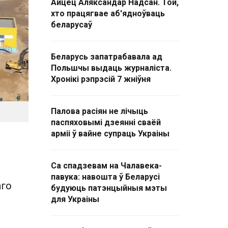
Айцец Аляксандар Надсан. Той,
хто працягвае аб'ядноўваць
беларусаў
Беларусь запатрабавала ад
Польшчы выдаць журналіста.
Хронікі рэпрэсій 7 жніўня
Палова расіян не лічыць
паспяховымі дзеянні сваёй
арміі ў вайне супраць Украіны
Са спадзевам на Чалавека-
павука: навошта ў Беларусі
аго
будуюць патэнцыйныя мэты
для Украіны