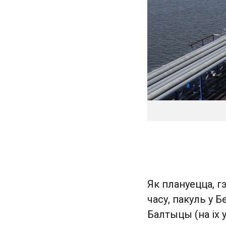
Як плануецца, 
часу, пакуль у Б
Балтыцы (на іх 