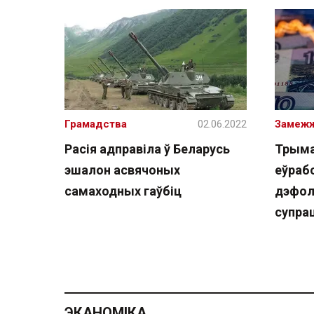
Грамадства
02.06.2022
Замеж
Расія адправіла ў Беларусь
Трымал
эшалон асвячоных
еўрабо
самаходных гаўбіц
дэфол
супра
ЭКАНОМІКА