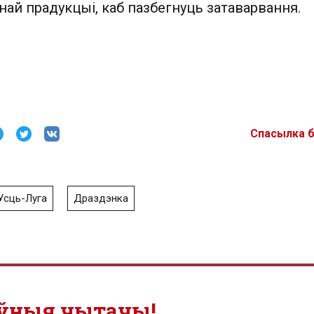
ай прадукцыі, каб пазбегнуць затаварвання.
Спасылка 
Усць-Луга
Драздэнка
ўныя чытачы!