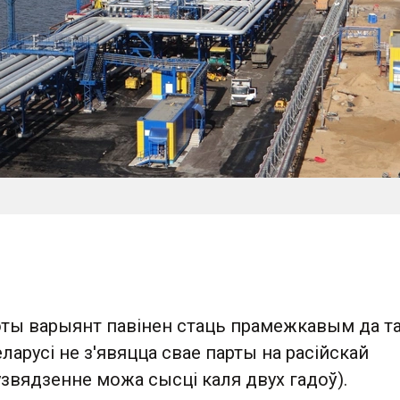
гэты варыянт павінен стаць прамежкавым да т
еларусі не з'явяцца свае парты на расійскай
узвядзенне можа сысці каля двух гадоў).