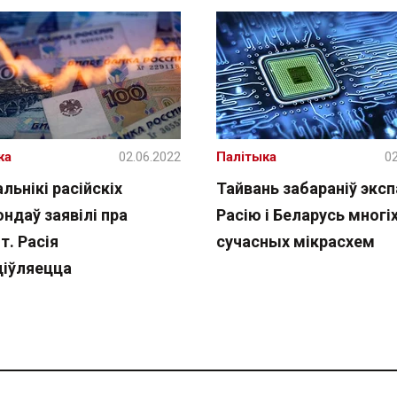
жа
02.06.2022
Палітыка
02
ьнікі расійскіх
Тайвань забараніў эксп
ндаў заявілі пра
Расію і Беларусь многі
т. Расія
сучасных мікрасхем
ціўляецца