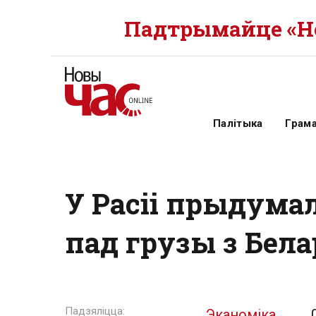
Падтрымайце «Но
Палітыка
Грам
У Расіі прыдума
пад грузы з Бела
Эканоміка