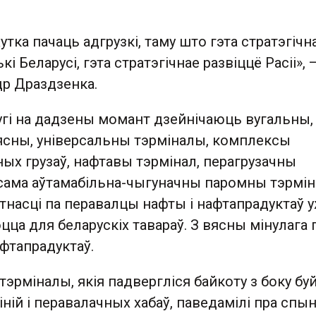
утка пачаць адгрузкі, таму што гэта стратэгічн
кі Беларусі, гэта стратэгічнае развіццё Расіі», 
др Драздзенка.
угі на дадзены момант дзейнічаюць вугальны,
ясны, універсальны тэрміналы, комплексы
ных грузаў, нафтавы тэрмінал, перагрузачны
ксама аўтамабільна-чыгуначны паромны тэрмін
тнасці па перавалцы нафты і нафтапрадуктаў 
а для беларускіх тавараў. З вясны мінулага 
афтапрадуктаў.
 тэрміналы, якія падвергліся байкоту з боку б
ній і перавалачных хабаў, паведамілі пра спы