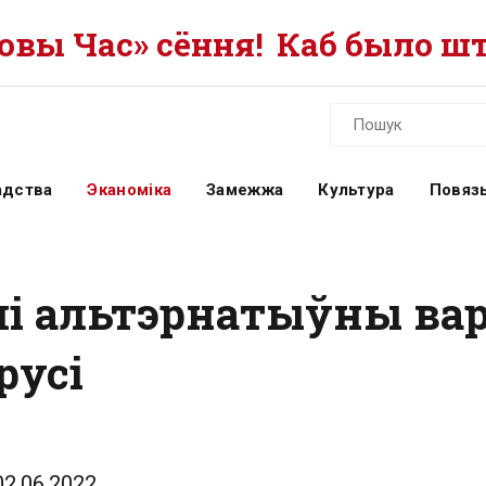
вы Час» сёння!
Каб было шт
адства
Эканоміка
Замежжа
Культура
Повязь
лі альтэрнатыўны ва
русі
02.06.2022