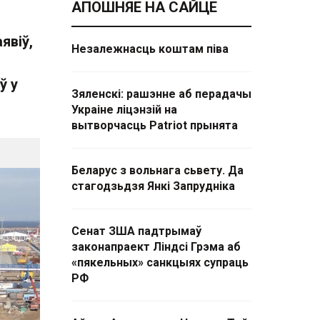
АПОШНЯЕ НА САЙЦЕ
явіў,
Незалежнасць коштам піва
ў у
Зяленскі: рашэнне аб перадачы
Украіне ліцэнзій на
вытворчасць Patriot прынята
Беларус з вольнага сьвету. Да
стагодзьдзя Янкі Запрудніка
Сенат ЗША падтрымаў
законапраект Ліндсі Грэма аб
«пякельных» санкцыях супраць
РФ