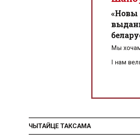
«Новы 
выданн
белару
Мы хочам
І нам ве
ЧЫТАЙЦЕ ТАКСАМА