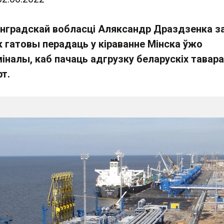
інградскай вобласці Аляксандр Драздзенка за
к гатовы перадаць у кіраванне Мінска ўжо
налы, каб пачаць адгрузку беларускіх тавара
рт.