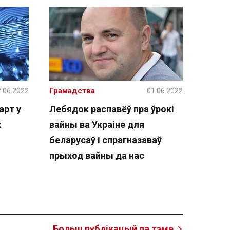
.06.2022
Грамадства
01.06.2022
арт у
Лебядок распавёў пра ўрокі
х
вайны ва Украіне для
беларусаў і спрагназаваў
прыход вайны да нас
Больш публікацый па тэме