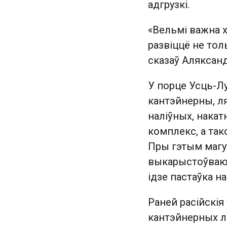
адгрузкі.
«Вельмі важна х
развіццё не толь
сказаў Аляксан
У порце Усць-Л
кантэйнерны, л
наліўных, накат
комплекс, а та
Пры гэтым магу
выкарыстоўваюцц
ідзе пастаўка н
Раней расійскія
кантэйнерных лі