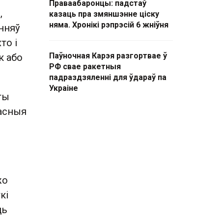
Праваабаронцы: падстаў
,
казаць пра змяншэнне ціску
няма. Хронікі рэпрэсій 6 жніўня
нняў
то і
Паўночная Карэя разгортвае ў
к або
РФ свае ракетныя
падраздзяленні для ўдараў па
Украіне
ты
ласныя
жо
кі
ць