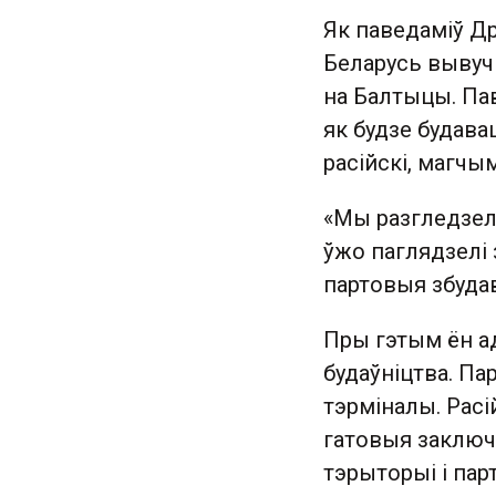
Як паведаміў Др
Беларусь вывуч
на Балтыцы. Пав
як будзе будава
расійскі, магчым
«Мы разгледзел
ўжо паглядзелі 
партовыя збудав
Пры гэтым ён а
будаўніцтва. П
тэрміналы. Расі
гатовыя заключ
тэрыторыі і пар