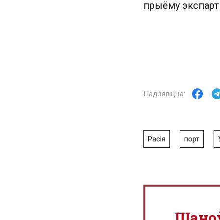
прыёму экспартн
Расія
порт
Шано