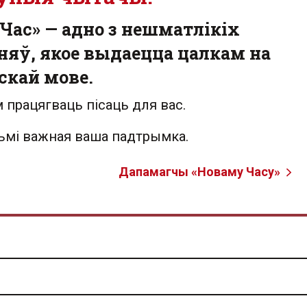
Час» — адно з нешматлікіх
яў, якое выдаецца цалкам на
скай мове.
 працягваць пісаць для вас.
льмі важная ваша падтрымка.
Дапамагчы «Новаму Часу»