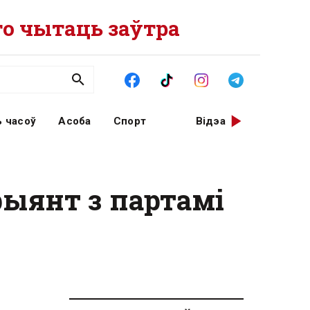
о чытаць заўтра
 часоў
Асоба
Спорт
Відэа
рыянт з партамі