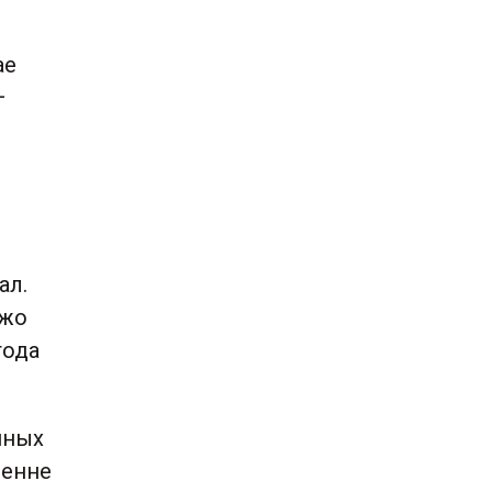
ае
—
ал.
ужо
года
уйных
ненне