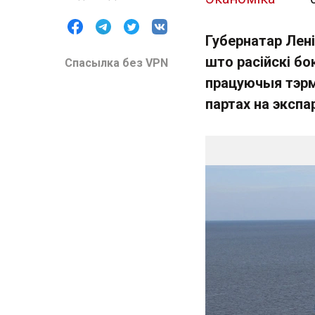
Губернатар Лен
што расійскі бо
Спасылка без VPN
працуючыя тэрмі
партах на экспа